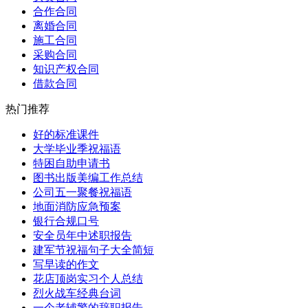
合作合同
离婚合同
施工合同
采购合同
知识产权合同
借款合同
热门推荐
好的标准课件
大学毕业季祝福语
特困自助申请书
图书出版美编工作总结
公司五一聚餐祝福语
地面消防应急预案
银行合规口号
安全员年中述职报告
建军节祝福句子大全简短
写早读的作文
花店顶岗实习个人总结
烈火战车经典台词
一个老辅警的辞职报告