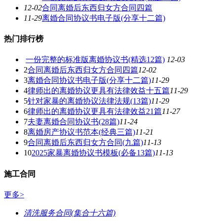
12-02
合同离婚后东西归女方合同四篇
11-29
离婚合同协议书电子版(分享十二篇)
热门排行榜
一份完整的标准版离婚协议书(精选12篇)
12-03
2
合同离婚后东西归女方合同四篇
12-02
3
离婚合同协议书电子版(分享十二篇)
11-29
4
律师出的离婚协议更具有法律效益十五篇
11-29
5
针对家暴的离婚协议法律法规(13篇)
11-29
6
律师出的离婚协议更具有法律效益21篇
11-27
7
夫妻离婚合同协议书(28篇)
11-24
8
离婚房产协议书范本(经典三篇)
11-21
9
合同离婚后东西归女方合同(九篇)
11-13
10
2025家暴离婚协议书模板(必备13篇)
11-13
施工合同
更多>
清洗服务合同(集合十六篇)