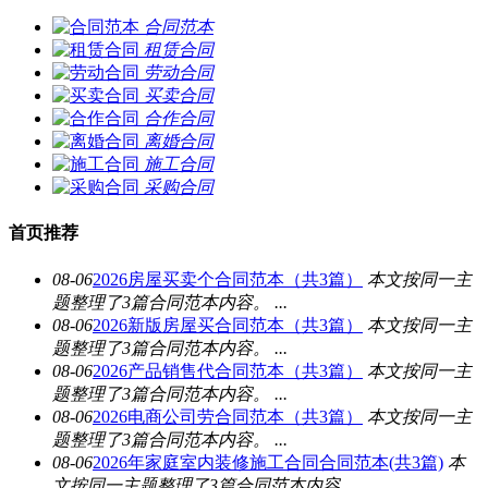
合同范本
租赁合同
劳动合同
买卖合同
合作合同
离婚合同
施工合同
采购合同
首页推荐
08-06
2026房屋买卖个合同范本（共3篇）
本文按同一主
题整理了3篇合同范本内容。 ...
08-06
2026新版房屋买合同范本（共3篇）
本文按同一主
题整理了3篇合同范本内容。 ...
08-06
2026产品销售代合同范本（共3篇）
本文按同一主
题整理了3篇合同范本内容。 ...
08-06
2026电商公司劳合同范本（共3篇）
本文按同一主
题整理了3篇合同范本内容。 ...
08-06
2026年家庭室内装修施工合同合同范本(共3篇)
本
文按同一主题整理了3篇合同范本内容。 ...