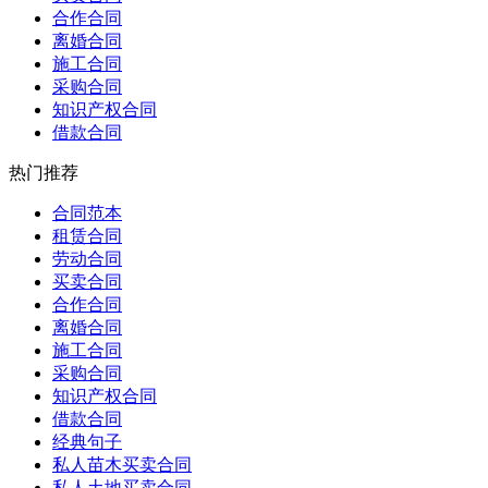
合作合同
离婚合同
施工合同
采购合同
知识产权合同
借款合同
热门推荐
合同范本
租赁合同
劳动合同
买卖合同
合作合同
离婚合同
施工合同
采购合同
知识产权合同
借款合同
经典句子
私人苗木买卖合同
私人土地买卖合同