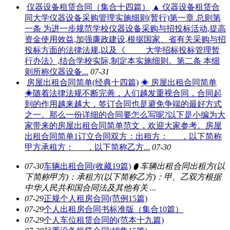
仪器设备租赁合同（集合十四篇）
▲ 仪器设备租赁合
同大学仪器设备采购管理实施细则(暂行)第一章 总则第
一条 为进一步规范学校仪器设备采购与招投标活动,提高
资金使用效益,加强廉政建设,根据国家、省有关采购与招
投标方面的法律法规,以及《__ __ 大学招标投标管理暂
行办法》,结合学校实际,制定本实施细则。第二条 本细
则所称仪器设备...
07-31
房屋出租合同简单(经典十四篇)
◈ 房屋出租合同简单
◈随着法律法规不断完善，人们越发重视合同，合同起
到的作用越来越大，签订合同也是避免争端的最好方式
之一。那么一份详细的合同要怎么写呢?以下是小编为大
家带来的房屋出租合同简单范文，欢迎大家参考。房屋
出租合同简单1订立合同双方：出租方：___，以下简称
甲方承租方：___，以下简称乙方...
07-30
07-30
车辆出租合同(收藏19篇)
⬮ 车辆出租合同出租方(以
下简称甲方)：承租方(以下简称乙方)：甲、乙双方根据
中华人民共和国合同法及其他有关 ...
07-29
正规个人租房合同(范例15篇)
07-29
个人出租房合同书标准版（集合10篇）
07-29
个人车位租赁合同的(范本十九篇)