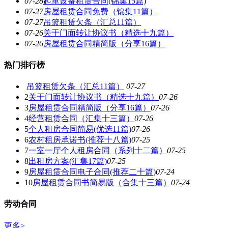
07-28
起重设备租赁合同(锦集15篇)
07-27
房屋租赁合同免费（锦集11篇）
07-27
吊篮租赁欠条（汇总11篇）
07-26
关于门面转让协议书（精选十九篇）
07-26
房屋租赁合同精简版（分享16篇）
热门排行榜
吊篮租赁欠条（汇总11篇）
07-27
2
关于门面转让协议书（精选十九篇）
07-26
3
房屋租赁合同精简版（分享16篇）
07-26
4
经营租赁合同（汇集十三篇）
07-26
5
个人租房合同简易(优选11篇)
07-26
6
农村租房承诺书(推荐十八篇)
07-25
7
一室一厅个人租房合同（系列十二篇）
07-25
8
出租房方案(汇集17篇)
07-25
9
房屋租赁合同电子合同(推荐二十篇)
07-24
10
房屋租赁合同书简易版（合集十三篇）
07-24
劳动合同
更多>