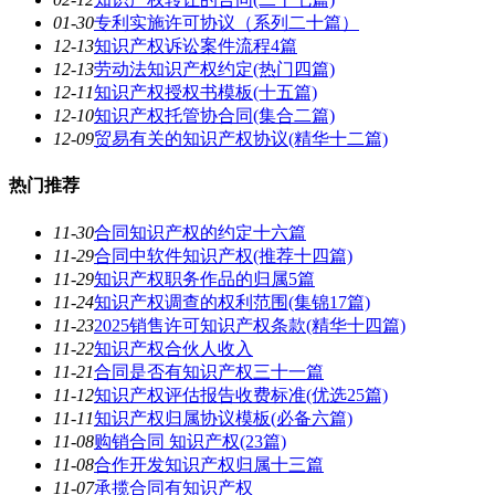
01-30
专利实施许可协议（系列二十篇）
12-13
知识产权诉讼案件流程4篇
12-13
劳动法知识产权约定(热门四篇)
12-11
知识产权授权书模板(十五篇)
12-10
知识产权托管协合同(集合二篇)
12-09
贸易有关的知识产权协议(精华十二篇)
热门推荐
11-30
合同知识产权的约定十六篇
11-29
合同中软件知识产权(推荐十四篇)
11-29
知识产权职务作品的归属5篇
11-24
知识产权调查的权利范围(集锦17篇)
11-23
2025销售许可知识产权条款(精华十四篇)
11-22
知识产权合伙人收入
11-21
合同是否有知识产权三十一篇
11-12
知识产权评估报告收费标准(优选25篇)
11-11
知识产权归属协议模板(必备六篇)
11-08
购销合同 知识产权(23篇)
11-08
合作开发知识产权归属十三篇
11-07
承揽合同有知识产权