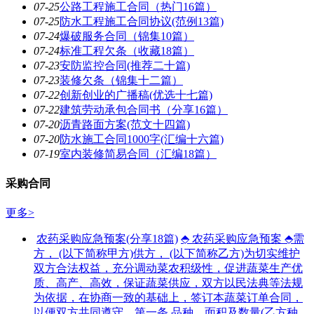
07-25
公路工程施工合同（热门16篇）
07-25
防水工程施工合同协议(范例13篇)
07-24
爆破服务合同（锦集10篇）
07-24
标准工程欠条（收藏18篇）
07-23
安防监控合同(推荐二十篇)
07-23
装修欠条（锦集十二篇）
07-22
创新创业的广播稿(优选十七篇)
07-22
建筑劳动承包合同书（分享16篇）
07-20
沥青路面方案(范文十四篇)
07-20
防水施工合同1000字(汇编十六篇)
07-19
室内装修简易合同（汇编18篇）
采购合同
更多>
农药采购应急预案(分享18篇)
⬘ 农药采购应急预案 ⬘需
方， (以下简称甲方)供方， (以下简称乙方)为切实维护
双方合法权益，充分调动菜农积级性，促进蔬菜生产优
质、高产、高效，保证蔬菜供应，双方以民法典等法规
为依据，在协商一致的基础上，签订本蔬菜订单合同，
以便双方共同遵守。第一条 品种、面积及数量(乙方种