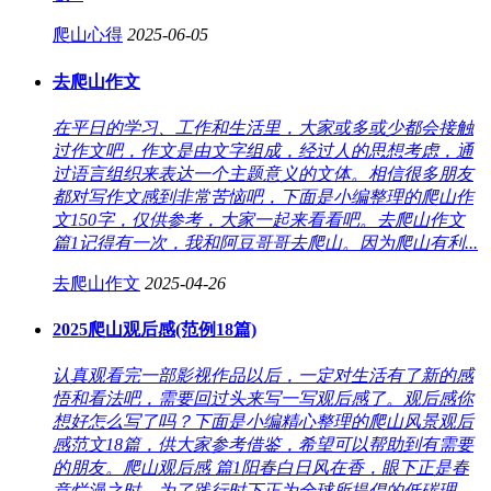
爬山心得
2025-06-05
去爬山作文
在平日的学习、工作和生活里，大家或多或少都会接触
过作文吧，作文是由文字组成，经过人的思想考虑，通
过语言组织来表达一个主题意义的文体。相信很多朋友
都对写作文感到非常苦恼吧，下面是小编整理的爬山作
文150字，仅供参考，大家一起来看看吧。去爬山作文
篇1记得有一次，我和阿豆哥哥去爬山。因为爬山有利...
去爬山作文
2025-04-26
2025爬山观后感(范例18篇)
认真观看完一部影视作品以后，一定对生活有了新的感
悟和看法吧，需要回过头来写一写观后感了。观后感你
想好怎么写了吗？下面是小编精心整理的爬山风景观后
感范文18篇，供大家参考借鉴，希望可以帮助到有需要
的朋友。爬山观后感 篇1阳春白日风在香，眼下正是春
意烂漫之时。为了践行时下正为全球所提倡的低碳理