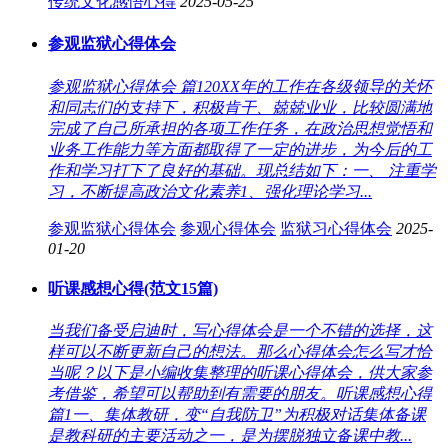
传统文化感悟心得
2025-05-25
参观监狱心得体会
参观监狱心得体会 篇120XX年的工作在各级领导的关怀
和同志们的支持下，积极肯干、兢兢业业，比较圆满地
完成了自己所承担的各项工作任务，在政治思想觉悟和
业务工作能力等方面都取得了一定的进步，为今后的工
作和学习打下了良好的基础。现总结如下：一、 注重学
习，不断提高政治文化素养1、强化理论学习...
参观监狱心得体会
参观心得体会
监狱习心得体会
2025-
01-20
听课感想心得(范文15篇)
当我们备受启迪时，写心得体会是一个不错的选择，这
样可以不断更新自己的想法。那么心得体会怎么写才恰
当呢？以下是小编收集整理的听课心得体会，供大家参
考借鉴，希望可以帮助到有需要的朋友。听课感想心得
篇1一、集体教研，变“自我防卫”为积极对话集体备课
是教科研的主要活动之一，是为摆脱独立备课中教...