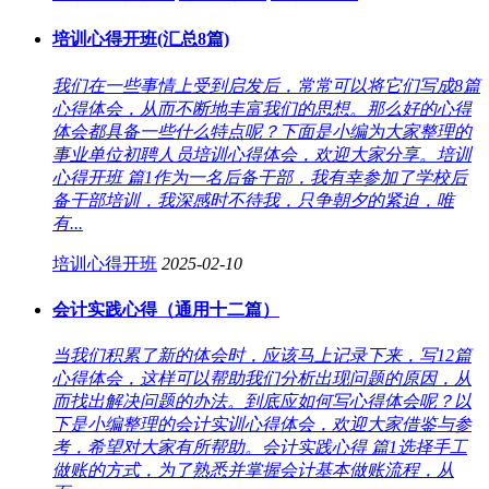
培训心得开班(汇总8篇)
我们在一些事情上受到启发后，常常可以将它们写成8篇
心得体会，从而不断地丰富我们的思想。那么好的心得
体会都具备一些什么特点呢？下面是小编为大家整理的
事业单位初聘人员培训心得体会，欢迎大家分享。培训
心得开班 篇1作为一名后备干部，我有幸参加了学校后
备干部培训，我深感时不待我，只争朝夕的紧迫，唯
有...
培训心得开班
2025-02-10
会计实践心得（通用十二篇）
当我们积累了新的体会时，应该马上记录下来，写12篇
心得体会，这样可以帮助我们分析出现问题的原因，从
而找出解决问题的办法。到底应如何写心得体会呢？以
下是小编整理的会计实训心得体会，欢迎大家借鉴与参
考，希望对大家有所帮助。会计实践心得 篇1选择手工
做账的方式，为了熟悉并掌握会计基本做账流程，从