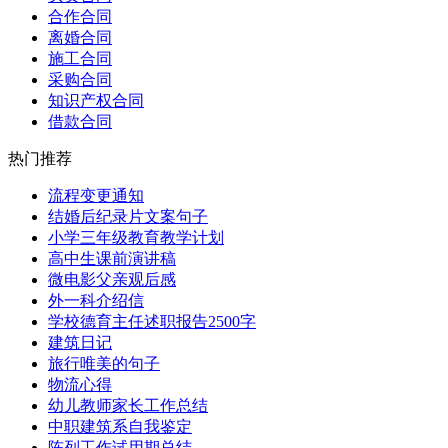
合作合同
离婚合同
施工合同
采购合同
知识产权合同
借款合同
热门推荐
流程变更通知
结婚后纪录片文案句子
小学三年级教育教学计划
高中生课前演讲稿
微电影父亲观后感
外一科介绍信
学校德育主任述职报告2500字
建筑日记
旅行唯美的句子
物流心得
幼儿教师家长工作总结
中职建筑系自我鉴定
陈列工作试用期总结