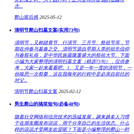
念...
爬山观后感
2025-05-12
清明节爬山扫墓文案(实用73句)
清明节，又称踏青节、行清节、三月节、祭祖节等，节
期在仲春与暮春之交。清明节源自早期人类的祖先信仰
与春祭礼俗，是中华民族最隆重盛大的祭祖大节。下面
小编为大家整理的清明扫墓文案（精选73句），仅供参
考，大家一起来看看吧。1、又是一年一度的清明节，一
份唉思一次祭奠，这在我每年的行程中是必亲自前往的
对父...
清明节爬山扫墓文案
2025-02-12
男生爬山的搞笑短句(必备48句)
随着社交网络和信息技术的迅猛发展，越来越多人习惯
于在朋友圈发布说说，用于分享自己的生活状态。什么
样的说说才受网友欢迎呢？下面是小编整理的爬山一时