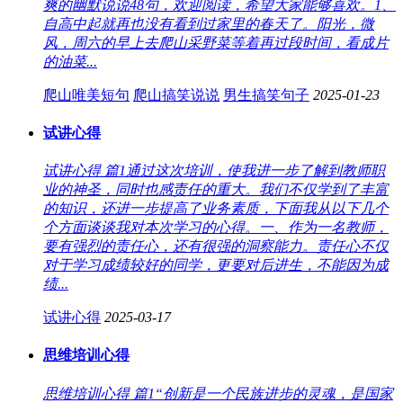
爽的幽默说说48句，欢迎阅读，希望大家能够喜欢。1、
自高中起就再也没有看到过家里的春天了。阳光，微
风，周六的早上去爬山采野菜等着再过段时间，看成片
的油菜...
爬山唯美短句
爬山搞笑说说
男生搞笑句子
2025-01-23
试讲心得
试讲心得 篇1通过这次培训，使我进一步了解到教师职
业的神圣，同时也感责任的重大。我们不仅学到了丰富
的知识，还进一步提高了业务素质，下面我从以下几个
个方面谈谈我对本次学习的心得。一、作为一名教师，
要有强烈的责任心，还有很强的洞察能力。责任心不仅
对于学习成绩较好的同学，更要对后进生，不能因为成
绩...
试讲心得
2025-03-17
思维培训心得
思维培训心得 篇1“创新是一个民族进步的灵魂，是国家