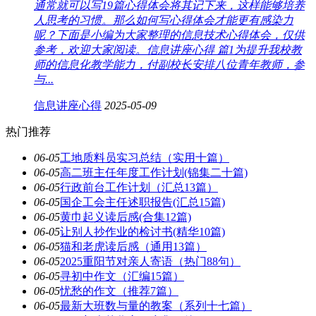
通常就可以写19篇心得体会将其记下来，这样能够培养
人思考的习惯。那么如何写心得体会才能更有感染力
呢？下面是小编为大家整理的信息技术心得体会，仅供
参考，欢迎大家阅读。信息讲座心得 篇1为提升我校教
师的信息化教学能力，付副校长安排八位青年教师，参
与...
信息讲座心得
2025-05-09
热门推荐
06-05
工地质料员实习总结（实用十篇）
06-05
高二班主任年度工作计划(锦集二十篇)
06-05
行政前台工作计划（汇总13篇）
06-05
国企工会主任述职报告(汇总15篇)
06-05
黄巾起义读后感(合集12篇)
06-05
让别人抄作业的检讨书(精华10篇)
06-05
猫和老虎读后感（通用13篇）
06-05
2025重阳节对亲人寄语（热门88句）
06-05
寻初中作文（汇编15篇）
06-05
忧愁的作文（推荐7篇）
06-05
最新大班数与量的教案（系列十七篇）