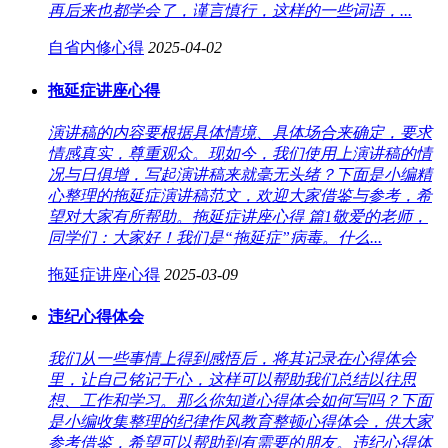
再后来也都学会了，谨言慎行，这样的一些词语，...
自省内修心得
2025-04-02
拖延症讲座心得
演讲稿的内容要根据具体情境、具体场合来确定，要求
情感真实，尊重观众。现如今，我们使用上演讲稿的情
况与日俱增，写起演讲稿来就毫无头绪？下面是小编精
心整理的拖延症演讲稿范文，欢迎大家借鉴与参考，希
望对大家有所帮助。拖延症讲座心得 篇1敬爱的老师，
同学们：大家好！我们是“拖延症”病毒。什么...
拖延症讲座心得
2025-03-09
违纪心得体会
我们从一些事情上得到感悟后，将其记录在心得体会
里，让自己铭记于心，这样可以帮助我们总结以往思
想、工作和学习。那么你知道心得体会如何写吗？下面
是小编收集整理的纪律作风教育整顿心得体会，供大家
参考借鉴，希望可以帮助到有需要的朋友。违纪心得体