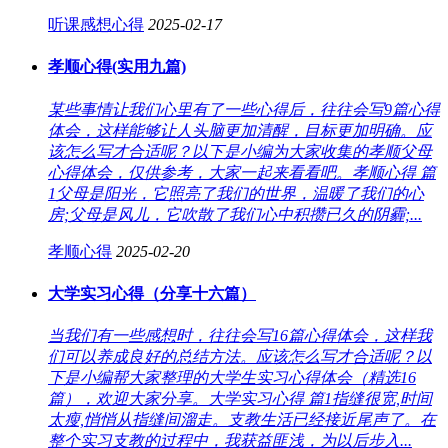
听课感想心得
2025-02-17
孝顺心得(实用九篇)
某些事情让我们心里有了一些心得后，往往会写9篇心得
体会，这样能够让人头脑更加清醒，目标更加明确。应
该怎么写才合适呢？以下是小编为大家收集的孝顺父母
心得体会，仅供参考，大家一起来看看吧。孝顺心得 篇
1父母是阳光，它照亮了我们的世界，温暖了我们的心
房;父母是风儿，它吹散了我们心中积攒已久的阴霾;...
孝顺心得
2025-02-20
大学实习心得（分享十六篇）
当我们有一些感想时，往往会写16篇心得体会，这样我
们可以养成良好的总结方法。应该怎么写才合适呢？以
下是小编帮大家整理的大学生实习心得体会（精选16
篇），欢迎大家分享。大学实习心得 篇1指缝很宽,时间
太瘦,悄悄从指缝间溜走。支教生活已经接近尾声了。在
整个实习支教的过程中，我获益匪浅，为以后步入...