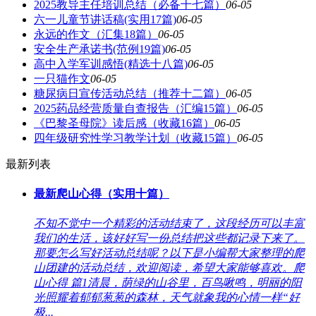
2025教导主任培训总结（必备十七篇）
06-05
六一儿童节讲话稿(实用17篇)
06-05
永远的作文（汇集18篇）
06-05
安全生产承诺书(范例19篇)
06-05
高中入学军训感悟(精选十八篇)
06-05
一只猫作文
06-05
糖尿病日宣传活动总结（推荐十二篇）
06-05
2025药品经营质量自查报告（汇编15篇）
06-05
《巴黎圣母院》读后感（收藏16篇）
06-05
四年级研究性学习教学计划（收藏15篇）
06-05
最新列表
最新爬山心得（实用十篇）
不知不觉中一个精彩的活动结束了，这段经历可以丰富
我们的生活，该好好写一份总结把这些都记录下来了。
那要怎么写好活动总结呢？以下是小编帮大家整理的爬
山团建的活动总结，欢迎阅读，希望大家能够喜欢。爬
山心得 篇1清晨，荫绿的山谷里，百鸟啾鸣，明丽的阳
光照耀着郁郁葱葱的森林，天气就象我的心情一样“好
极...