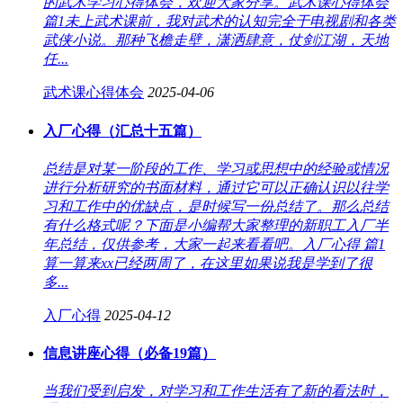
的武术学习心得体会，欢迎大家分享。武术课心得体会
篇1未上武术课前，我对武术的认知完全于电视剧和各类
武侠小说。那种飞檐走壁，潇洒肆意，仗剑江湖，天地
任...
武术课心得体会
2025-04-06
入厂心得（汇总十五篇）
总结是对某一阶段的工作、学习或思想中的经验或情况
进行分析研究的书面材料，通过它可以正确认识以往学
习和工作中的优缺点，是时候写一份总结了。那么总结
有什么格式呢？下面是小编帮大家整理的新职工入厂半
年总结，仅供参考，大家一起来看看吧。入厂心得 篇1
算一算来xx已经两周了，在这里如果说我是学到了很
多...
入厂心得
2025-04-12
信息讲座心得（必备19篇）
当我们受到启发，对学习和工作生活有了新的看法时，