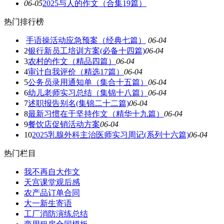
06-05
2025与人的作文（合集19篇）
热门排行榜
手语操活动应急预案（经典七篇）
06-04
2
银行新员工培训方案(必备十四篇)
06-04
3
农村的作文（精品四篇）
06-04
4
审计自我评价（精选17篇）
06-04
5
公务员录用通知单（集合十五篇）
06-04
6
幼儿老师实习总结（集锦十八篇）
06-04
7
述职报告别名(集锦二十二篇)
06-04
8
最新习惯在于坚持作文（精华十九篇）
06-04
9
餐饮店促销活动方案
06-04
10
2025乳腺外科主治医师实习周记(系列十六篇)
06-04
热门栏目
我不再自大作文
天宫课堂观后感
农产品订单合同
大一新生寄语
工厂消防演练总结