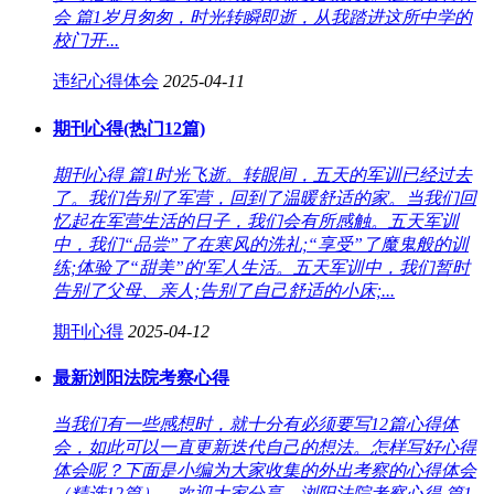
会 篇1岁月匆匆，时光转瞬即逝，从我踏进这所中学的
校门开...
违纪心得体会
2025-04-11
期刊心得(热门12篇)
期刊心得 篇1时光飞逝。转眼间，五天的军训已经过去
了。我们告别了军营，回到了温暖舒适的家。当我们回
忆起在军营生活的日子，我们会有所感触。五天军训
中，我们“品尝”了在寒风的洗礼;“享受”了魔鬼般的训
练;体验了“甜美”的'军人生活。五天军训中，我们暂时
告别了父母、亲人;告别了自己舒适的小床;...
期刊心得
2025-04-12
最新浏阳法院考察心得
当我们有一些感想时，就十分有必须要写12篇心得体
会，如此可以一直更新迭代自己的想法。怎样写好心得
体会呢？下面是小编为大家收集的外出考察的心得体会
（精选12篇），欢迎大家分享。浏阳法院考察心得 篇1