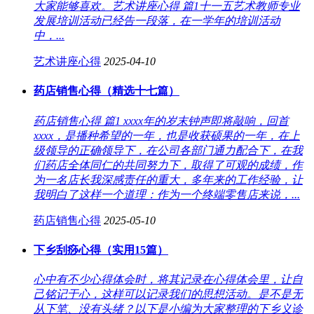
大家能够喜欢。艺术讲座心得 篇1十一五艺术教师专业
发展培训活动已经告一段落，在一学年的培训活动
中，...
艺术讲座心得
2025-04-10
药店销售心得（精选十七篇）
药店销售心得 篇1 xxxx年的岁末钟声即将敲响，回首
xxxx，是播种希望的一年，也是收获硕果的一年，在上
级领导的正确领导下，在公司各部门通力配合下，在我
们药店全体同仁的共同努力下，取得了可观的成绩，作
为一名店长我深感责任的重大，多年来的工作经验，让
我明白了这样一个道理：作为一个终端零售店来说，...
药店销售心得
2025-05-10
下乡刮痧心得（实用15篇）
心中有不少心得体会时，将其记录在心得体会里，让自
己铭记于心，这样可以记录我们的思想活动。是不是无
从下笔、没有头绪？以下是小编为大家整理的下乡义诊