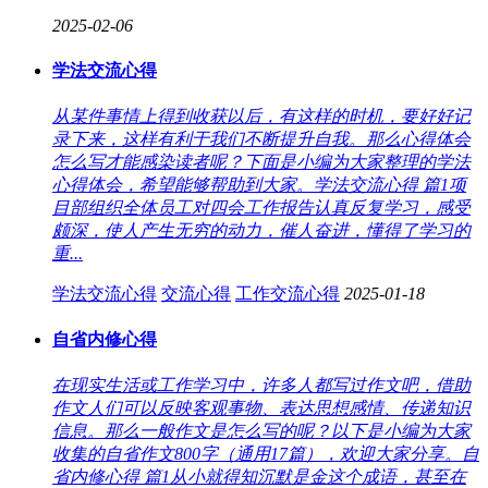
2025-02-06
学法交流心得
从某件事情上得到收获以后，有这样的时机，要好好记
录下来，这样有利于我们不断提升自我。那么心得体会
怎么写才能感染读者呢？下面是小编为大家整理的学法
心得体会，希望能够帮助到大家。学法交流心得 篇1项
目部组织全体员工对四会工作报告认真反复学习，感受
颇深，使人产生无穷的动力，催人奋进，懂得了学习的
重...
学法交流心得
交流心得
工作交流心得
2025-01-18
自省内修心得
在现实生活或工作学习中，许多人都写过作文吧，借助
作文人们可以反映客观事物、表达思想感情、传递知识
信息。那么一般作文是怎么写的呢？以下是小编为大家
收集的自省作文800字（通用17篇），欢迎大家分享。自
省内修心得 篇1从小就得知沉默是金这个成语，甚至在