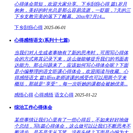
心得体会简短，欢迎大家分享。下乡刮痧心得 篇1岁月
匆匆，美好的时光总是那么容易流逝，一眨眼，7天的三
下乡支教完美的落下了帷幕。20xx年7月14...
下乡刮痧心得
2025-06-01
心得感悟语文(系列十七篇)
当我们对人生或者事物有了新的思考时，可用写心得体
会的方式将其记录下来，这么做能够提升我们的书面表
达能力。那么问题来了，应该如何写心得体会呢？下面
是小编整理的语文听课心得体会，欢迎阅读与收藏。心
得感悟语文 篇1听xx老师讲课的感受也可以用两个字来
概括，那就是“享受”，每一次听她的课都会被她优美...
感悟心得
心得感悟
语文心得
2025-01-22
综治工作心得体会
某些事情让我们心里有了一些心得后，不如来好好地做
个总结，写6篇心得体会，这么做可以让我们不断思考不
断进步。是不是无从下笔、没有头绪？下面是小编为大