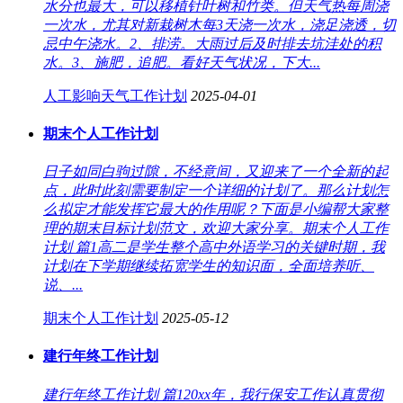
水分也最大，可以移植针叶树和竹类。但天气热每周浇
一次水，尤其对新栽树木每3天浇一次水，浇足浇透，切
忌中午浇水。2、排涝。大雨过后及时排去坑洼处的积
水。3、施肥，追肥。看好天气状况，下大...
人工影响天气工作计划
2025-04-01
期末个人工作计划
日子如同白驹过隙，不经意间，又迎来了一个全新的起
点，此时此刻需要制定一个详细的计划了。那么计划怎
么拟定才能发挥它最大的作用呢？下面是小编帮大家整
理的期末目标计划范文，欢迎大家分享。期末个人工作
计划 篇1高二是学生整个高中外语学习的关键时期，我
计划在下学期继续拓宽学生的知识面，全面培养听、
说、...
期末个人工作计划
2025-05-12
建行年终工作计划
建行年终工作计划 篇120xx年，我行保安工作认真贯彻