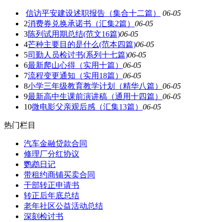
信访平安建设述职报告（集合十二篇）
06-05
2
消费券兑换承诺书（汇集2篇）
06-05
3
陈列试用期总结(范文16篇)
06-05
4
芒种主要目的是什么(范本四篇)
06-05
5
司勤人员检讨书(系列十七篇)
06-05
6
最新爬山心得（实用十篇）
06-05
7
流程变更通知（实用18篇）
06-05
8
小学三年级教育教学计划（精华八篇）
06-05
9
最新高中生课前演讲稿（通用十四篇）
06-05
10
微电影父亲观后感（汇集13篇）
06-05
热门栏目
汽车金融贷款合同
修理厂分红协议
鹦鹉日记
带租约商铺买卖合同
干部转正申请书
转正后年底总结
老年社区公益活动总结
深刻检讨书