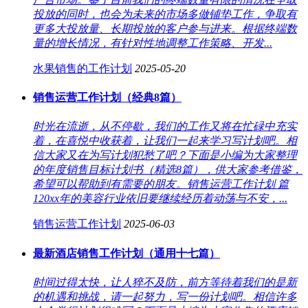
投放的同时，也会为未来的市场多做铺垫工作，争取有
更多大投放量、长期投放的客户参与进来。根据终端数
量的增长情况，有针对性地调整工作策略、开发...
水果销售的工作计划
2025-05-20
销售运营工作计划（经典8篇）
时光在流逝，从不停歇，我们的工作又将在忙碌中充实
着，在喜悦中收获着，让我们一起来学习写计划吧。相
信大家又在为写计划犯愁了吧？下面是小编为大家整理
的年度销售目标计划书（精选8篇），供大家参考借鉴，
希望可以帮助到有需要的朋友。销售运营工作计划 篇
120xx年的美容行业依旧要继续经历着动荡与不安，...
销售运营工作计划
2025-06-03
最新酒店销售工作计划（通用十七篇）
时间过得太快，让人猝不及防，前方等待着我们的是新
的机遇和挑战，请一起努力，写一份计划吧。相信许多