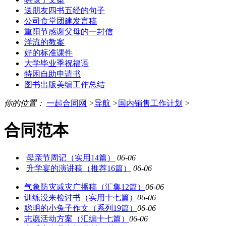
送朋友四书五经的句子
公司食堂团建发言稿
重阳节感谢父母的一封信
洋流的教案
好的标准课件
大学毕业季祝福语
特困自助申请书
图书出版美编工作总结
你的位置：
一起合同网
>
导航
>
国内销售工作计划
>
合同范本
母亲节周记（实用14篇）
06-06
升学宴的演讲稿（推荐16篇）
06-06
气象防灾减灾广播稿（汇集12篇）
06-06
训练没来检讨书（实用十七篇）
06-06
聪明的小兔子作文（系列19篇）
06-06
志愿活动方案（汇编十七篇）
06-06