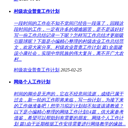
村级农业普查工作计划
一段时间的工作在不知不觉间已经告一段落了，回顾这
段时间的工作，一定有许多的艰难困苦，是不是该好好
写一份工作总结记录一下呢？怎样写工作总结才更能吸
引眼球呢？下面是小编精心整理的村级农业工作总结范
文，欢迎大家分享。村级农业普查工作计划 篇1全面建
设小康社会，实现中华民族的伟大复兴，离不开广大农
村...
村级农业普查工作计划
2025-02-25
网络个人工作计划
时间的脚步是无声的，它在不经意间流逝，成绩已属于
过去，新一轮的工作即将来临，写一份计划，为接下来
的工作做准备吧！想学习拟定计划却不知道该请教谁？
以下是小编精心整理的网络工作计划14篇，供大家参考
借鉴，希望可以帮助到有需要的朋友。网络个人工作计
划 篇1由于近期根据工作安排需要进行网络教学的缘故...