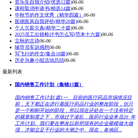
音乐生自我介绍(优选12篇)
06-06
课程取消申请书(精选14篇)
06-06
中秋节的作文优秀（精华四篇）
06-06
医德医风自我评价(精华20篇)
06-06
个人欠薪欠条(精华二十篇)
06-06
2025员工出错检讨书怎么写(范本十六篇)
06-06
立秋的古诗
06-06
辅导员军训感想
06-06
写飞行的作文(集合18篇)
06-06
历史兴趣小组活动总结
06-06
最新列表
国内销售工作计划（集锦15篇）
国内销售工作计划 篇1一、目前的医疗药品市场情况目
前，天下都正在进行着医疗药品行业的整改阶段，但只
是一个刚刚开始的阶段，所以现在还处在一个没有特定
的规章制度之下，市场过于凌乱，医药行业业务员20_年
工作计划。我们要在整改以前把现有的企业规模做大做
强，才能立足于行业的大潮之中。现在，各地区...