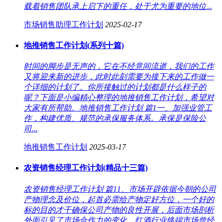
载着销售团队承上启下的重任，处于尤为重要的地位...
市场销售助理工作计划
2025-02-17
地推销售工作计划(系列十篇)
时间的脚步是无声的，它在不经意间流逝，我们的工作
又将迎来新的进步，此时此刻需要为接下来的工作做一
个详细的计划了。你所接触过的计划都是什么样子的
呢？下面是小编精心整理的地推销售工作计划，希望对
大家有所帮助。地推销售工作计划 篇1一、加强业管工
作，构建优质、规范的承保服务体系。承保是保险公
司...
地推销售工作计划
2025-03-17
农资销售经理工作计划(精品十三篇)
农资销售经理工作计划 篇11、市场开辟依据今朝的公司
产物理念及价位，起首必需给产物定好方位，一个好的
标的目的才干确保公司产物的良性开展，后面市场剖析
外面引见了市场合作力的变化，红酒行业终端市场曾经