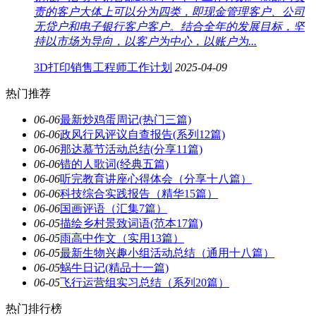
责的客户大体上可以分为四类，即现金管理客户、公司
无贷户和电子银行客户客户。结合全年的发展目标，坚
持以市场为导向，以客户为中心，以账户为...
3D打印销售工程师工作计划
2025-04-09
热门推荐
06-06
最新炒鸡蛋周记(热门三篇)
06-06
政风行风评议自查报告(系列12篇)
06-06
那达慕节活动总结(分享11篇)
06-06
错的人歌词(经典五篇)
06-06
听完教育讲座心得体会（分享十八篇）
06-06
科技综合实践报告（精华15篇）
06-06
国画评语（汇集7篇）
06-05
描绘乡村景致词语(范本17篇)
06-05
雨高中作文（实用13篇）
06-05
最新生物兴趣小组活动总结（通用十八篇）
06-05
蜗牛日记(精品十一篇)
06-05
飞行运营组实习总结（系列20篇）
热门排行榜