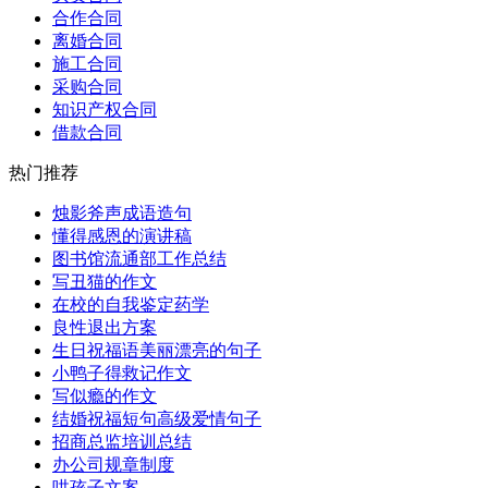
合作合同
离婚合同
施工合同
采购合同
知识产权合同
借款合同
热门推荐
烛影斧声成语造句
懂得感恩的演讲稿
图书馆流通部工作总结
写丑猫的作文
在校的自我鉴定药学
良性退出方案
生日祝福语美丽漂亮的句子
小鸭子得救记作文
写似瘾的作文
结婚祝福短句高级爱情句子
招商总监培训总结
办公司规章制度
哄孩子文案