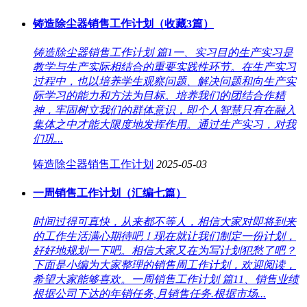
铸造除尘器销售工作计划（收藏3篇）
铸造除尘器销售工作计划 篇1一、实习目的生产实习是
教学与生产实际相结合的重要实践性环节。在生产实习
过程中，也以培养学生观察问题、解决问题和向生产实
际学习的能力和方法为目标。培养我们的团结合作精
神，牢固树立我们的群体意识，即个人智慧只有在融入
集体之中才能大限度地发挥作用。通过生产实习，对我
们巩...
铸造除尘器销售工作计划
2025-05-03
一周销售工作计划（汇编七篇）
时间过得可真快，从来都不等人，相信大家对即将到来
的工作生活满心期待吧！现在就让我们制定一份计划，
好好地规划一下吧。相信大家又在为写计划犯愁了吧？
下面是小编为大家整理的销售周工作计划，欢迎阅读，
希望大家能够喜欢。一周销售工作计划 篇11、销售业绩
根据公司下达的年销任务,月销售任务.根据市场...