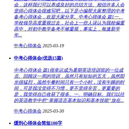
会，这样我们可以养成良好的总结方法。相信许多人会
觉得心得体会很难写吧，以下是小编帮大家整理的中考
备考心得体会，欢迎大家分享。中考心得体会 篇1一、
学校领导高度重视过去，社会上一些人误认为我校偏重
高中，对初中教学备考不够重视，事实上，每逢新学
年...
中考心得体会
2025-03-19
中考心得体会(优选15篇)
中考心得体会 篇1很幸运成为暑期英语培训班的一位成
员。回顾这一周的培训，虽然只有短短的五天，虽然阳
光很猛烈，虽然午餐时间只有一个小时，没有午睡的时
间，可是我没觉得不习惯，更不觉得辛苦，更重要的
是，我觉得自己收获了很多。一、明确目标。我们以往
的英语教学中把“掌握语言基本知识和基本技能”放在...
中考心得体会
2025-03-30
缓刑心得体会简短100字