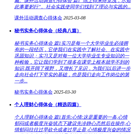
藏。课外活动调查心得体会 篇1“纸上得来终觉浅，尽知
此事要躬行”。社会实践使同学们找到了理论与实践的...
课外活动调查心得体会
2025-03-08
秘书实务心得体会（经典八篇）
秘书实务心得体会 篇1实习是每一个大学毕业生必须拥
有的一段经历，它使我们在实践中了解社会、在实践中
巩固知识；实习又是对每一位大学毕业生专业知识的一
种检验，它让我们学到了很多在课堂上根本就学不到的
知识,既开阔了视野，又增长了见识，为我们以后进一步
走向社会打下坚实的基础，也是我们走向工作岗位的第
一步...
秘书实务心得体会
2025-03-30
个人理财心得体会（精选四篇）
个人理财心得体会 篇1首先:心情:这是重要的一条,心情
郁闷或者极度兴奋状态下建议先冷静心态然后在操作,心
情郁闷往往过早砍仓或者过早止盈,心情极度兴奋的情况