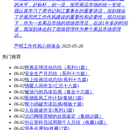
的水平，赶标杆，创一流，按照果品市场的统一安排，
我认真学习了周书记和江董事长的重要讲话，深刻领会
了开展思想工作作风建设的重要性和必要性，现总结如
下：作为一名果品市场的现场管理员，在这1年多的时间
里，我深刻体会到了现场管理作为整个果品市场管理
运...
严明工作作风心得体会
2025-05-28
热门推荐
06-02
慈善足球活动总结（系列11篇）
06-02
安全生产月总结（系列十六篇）
06-02
线上绘画活动总结(系列十九篇)
06-02
情暖人间作文(汇总十八篇)
06-02
被涂污的鸟读后感（集合十六篇）
06-02
医德医风工作计划(集锦13篇)
06-02
帮小鸡破壳读后感(模板十篇)
06-02
人在旅途作文(系列13篇)
06-02
2025网络营销的自我鉴定（集锦20篇）
06-02
办公室科员试用期个人总结（收藏14篇）
06-02
局务会通知(收藏17篇)