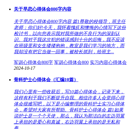
关于早恋心得体会800字内容
关于早恋心得体会800字内容 篇1尊敬的校领导，班主任
老师：你们好!今天，我怀着愧疚和懊悔的心情写下这份
检讨书，以向您表示我对我所做的不良行为的深刻认
识。我对于我这次犯的错误感到十分的后悔，我不应该
在班级里和女生搂搂抱抱，教室是我们学习的地方，而
我却没有把它当做一回事，被校长抓到，给班主...
军训心得体会800字
军训心得体会800
实习内容心得体会
2024-10-17
骨科护士心得体会（汇编10篇）
我们心里有一些收获后，写10篇心得体会，记录下来，
这样有利于我们不断提升自我。相信许多人会觉得心得
体会很难写吧，以下是小编整理的骨科护士实习心得体
会，希望对大家有所帮助。骨科护士心得体会 篇1如果
说护士是一个个天使，那么，我认为那洁白的左边羽翼
上承担的是爱心和真诚，右边羽翼上承担的是无私和
奉...