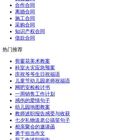
合作合同
离婚合同
施工合同
采购合同
知识产权合同
借款合同
热门推荐
剪窗花美术教案
科室火灾应急预案
庆祝爷爷生日祝福语
儿童节幼儿园老师祝福语
网吧安检检讨书
一周销售工作计划
感伤的爱情句子
幼儿园地图教案
教师述职报告感受与收获
七夕礼物送老公搞笑句子
相亲聚会的邀请函
勇于担当作文
新工作述职报告