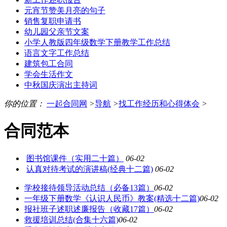
元宵节赞美月亮的句子
销售复职申请书
幼儿园父亲节文案
小学人教版四年级数学下册教学工作总结
语言文字工作总结
建筑包工合同
学会生活作文
中秋国庆演出主持词
你的位置：
一起合同网
>
导航
>
找工作经历和心得体会
>
合同范本
图书馆课件（实用二十篇）
06-02
认真对待考试的演讲稿(经典十二篇)
06-02
学校接待领导活动总结（必备13篇）
06-02
一年级下册数学《认识人民币》教案(精选十二篇)
06-02
报社班子述职述廉报告（收藏17篇）
06-02
救援培训总结(合集十六篇)
06-02