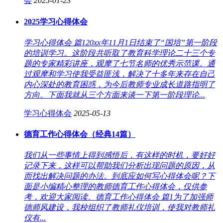
会
2025-01-23
2025学习心得体会
学习心得体会 篇120xx年11月1日结束了“国培”第一阶段
的培训学习。这阶段共听取了教育科学理论二十三个专
题的专家精彩讲座，观摩了七节名师的优秀示范课。通
过观摩和学习使我受益匪浅，解决了十多年来存在自己
内心深处的教育困惑，为今后教师专业成长道路指明了
方向。下面我就从三个方面来谈一下第一阶段理论...
学习心得体会
2025-05-13
德育工作心得体会（经典14篇）
我们从一些事情上得到感悟后，有这样的时机，要好好
记录下来，这样可以帮助我们分析出现问题的原因，从
而找出解决问题的办法。到底应如何写心得体会呢？下
面是小编精心整理的教师德育工作心得体会，仅供参
考，欢迎大家阅读。德育工作心得体会 篇1为了加强师
德师风建设，我校组织了教师礼仪培训，使我对教师礼
仪有...