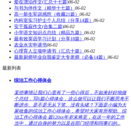
爱在漂泊作文(汇总十七篇)
06-02
与书为伴作文（精华十七篇）
06-02
高一新生军训感想（收藏21篇）
06-02
内科室实习护士个人总结（分享14篇）
06-02
安于孤寂作文(合集二篇)
06-02
小学语文知识点总结（精品九篇）
06-02
最有效英语学习计划（分享18篇）
06-02
农业水灾申请书
06-02
心理育人立项申请书（汇总十篇）
06-02
最新厨师毕业自我鉴定大专老师（必备14篇）
06-02
最新列表
综治工作心得体会
某些事情让我们心里有了一些心得后，不如来好好地做
个总结，写6篇心得体会，这么做可以让我们不断思考不
断进步。是不是无从下笔、没有头绪？下面是小编为大
家收集的综治工作心得体会，希望对大家有所帮助。综
治工作心得体会 篇120xx年岁末将至，在这一年的工作
当中，通过自身的努力以及在部门经理和同事们的...