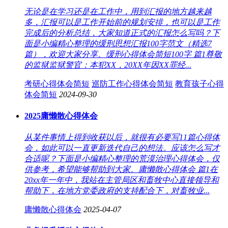
无论是在学习还是在工作中，用到汇报的地方越来越
多，汇报可以是工作开始前的规划安排，也可以是工作
完成后的分析总结，大家知道正式的汇报怎么写吗？下
面是小编精心整理的缓刑思想汇报100字范文（精选7
篇），欢迎大家分享。缓刑心得体会简短100字 篇1尊敬
的监狱监狱警官：本犯XX，20XX年因XX罪经...
考研心得体会简短
巡防工作心得体会简短
教育孩子心得
体会简短
2024-09-30
2025庸懒散心得体会
从某件事情上得到收获以后，就很有必要写11篇心得体
会，如此可以一直更新迭代自己的想法。应该怎么写才
合适呢？下面是小编精心整理的荒漠治理心得体会，仅
供参考，希望能够帮助到大家。庸懒散心得体会 篇1在
20xx年一年中，我站在主管局区和畜牧中心直接领导和
帮助下，在地方党委政府的支持配合下，对畜牧业...
庸懒散心得体会
2025-04-07