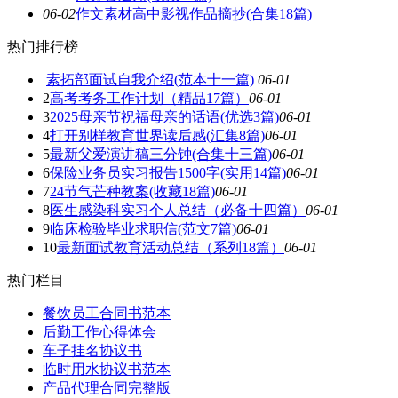
06-02
作文素材高中影视作品摘抄(合集18篇)
热门排行榜
素拓部面试自我介绍(范本十一篇)
06-01
2
高考考务工作计划（精品17篇）
06-01
3
2025母亲节祝福母亲的话语(优选3篇)
06-01
4
打开别样教育世界读后感(汇集8篇)
06-01
5
最新父爱演讲稿三分钟(合集十三篇)
06-01
6
保险业务员实习报告1500字(实用14篇)
06-01
7
24节气芒种教案(收藏18篇)
06-01
8
医生感染科实习个人总结（必备十四篇）
06-01
9
临床检验毕业求职信(范文7篇)
06-01
10
最新面试教育活动总结（系列18篇）
06-01
热门栏目
餐饮员工合同书范本
后勤工作心得体会
车子挂名协议书
临时用水协议书范本
产品代理合同完整版