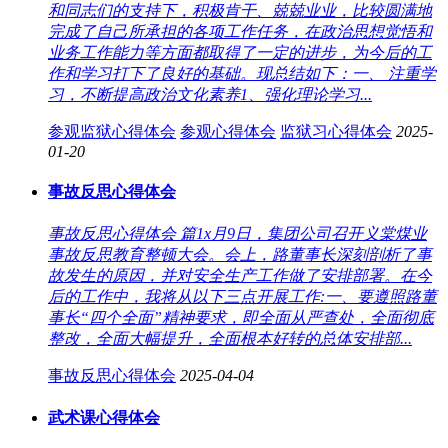
和同志们的支持下，积极肯干、兢兢业业，比较圆满地
完成了自己所承担的各项工作任务，在政治思想觉悟和
业务工作能力等方面都取得了一定的进步，为今后的工
作和学习打下了良好的基础。现总结如下：一、 注重学
习，不断提高政治文化素养1、强化理论学习...
参观监狱心得体会
参观心得体会
监狱习心得体会
2025-
01-20
事故反思心得体会
事故反思心得体会 篇1x月9日，集团公司召开义棠煤业
事故反思教育整顿大会。会上，路董事长深刻剖析了事
故发生的原因，并对安全生产工作做了安排部署。在今
后的工作中，我将从以下三点开展工作:一、要遵照路董
事长“四个全面”精神要求，即全面从严查处，全面彻底
整改，全面大幅提升，全面根本好转的总体安排部...
事故反思心得体会
2025-04-04
武术课心得体会