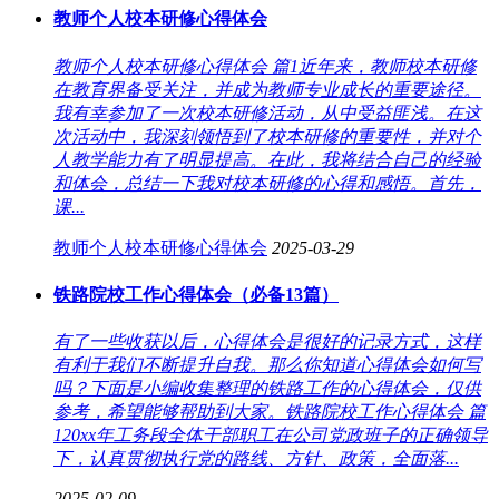
教师个人校本研修心得体会
教师个人校本研修心得体会 篇1近年来，教师校本研修
在教育界备受关注，并成为教师专业成长的重要途径。
我有幸参加了一次校本研修活动，从中受益匪浅。在这
次活动中，我深刻领悟到了校本研修的重要性，并对个
人教学能力有了明显提高。在此，我将结合自己的经验
和体会，总结一下我对校本研修的心得和感悟。首先，
课...
教师个人校本研修心得体会
2025-03-29
铁路院校工作心得体会（必备13篇）
有了一些收获以后，心得体会是很好的记录方式，这样
有利于我们不断提升自我。那么你知道心得体会如何写
吗？下面是小编收集整理的铁路工作的心得体会，仅供
参考，希望能够帮助到大家。铁路院校工作心得体会 篇
120xx年工务段全体干部职工在公司党政班子的正确领导
下，认真贯彻执行党的路线、方针、政策，全面落...
2025-02-09