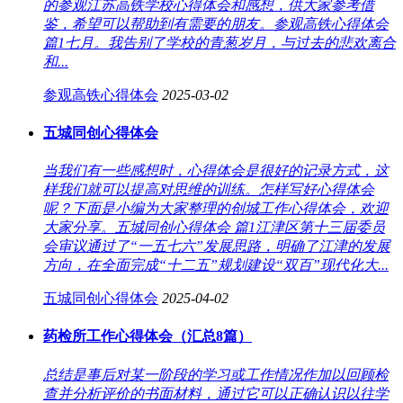
的参观江苏高铁学校心得体会和感想，供大家参考借
鉴，希望可以帮助到有需要的朋友。参观高铁心得体会
篇1七月。我告别了学校的青葱岁月，与过去的悲欢离合
和...
参观高铁心得体会
2025-03-02
五城同创心得体会
当我们有一些感想时，心得体会是很好的记录方式，这
样我们就可以提高对思维的训练。怎样写好心得体会
呢？下面是小编为大家整理的创城工作心得体会，欢迎
大家分享。五城同创心得体会 篇1江津区第十三届委员
会审议通过了“一五七六”发展思路，明确了江津的发展
方向，在全面完成“十二五”规划建设“双百”现代化大...
五城同创心得体会
2025-04-02
药检所工作心得体会（汇总8篇）
总结是事后对某一阶段的学习或工作情况作加以回顾检
查并分析评价的书面材料，通过它可以正确认识以往学