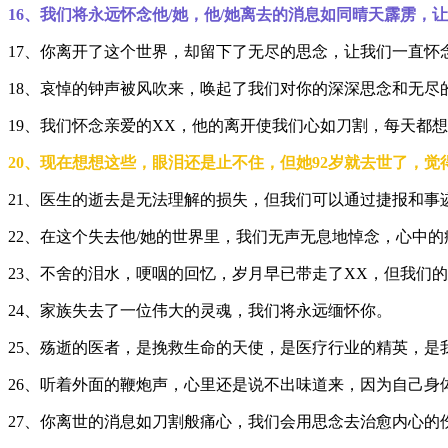
16、我们将永远怀念他/她，他/她离去的消息如同晴天霹雳，
17、你离开了这个世界，却留下了无尽的思念，让我们一直怀
18、哀悼的钟声被风吹来，唤起了我们对你的深深思念和无尽
19、我们怀念亲爱的XX，他的离开使我们心如刀割，每天都
20、现在想想这些，眼泪还是止不住，但她92岁就去世了，
21、医生的逝去是无法理解的损失，但我们可以通过捷报和事
22、在这个失去他/她的世界里，我们无声无息地悼念，心中
23、不舍的泪水，哽咽的回忆，岁月早已带走了XX，但我们
24、家族失去了一位伟大的灵魂，我们将永远缅怀你。
25、殇逝的医者，是挽救生命的天使，是医疗行业的精英，是
26、听着外面的鞭炮声，心里还是说不出味道来，因为自己
27、你离世的消息如刀割般痛心，我们会用思念去治愈内心的