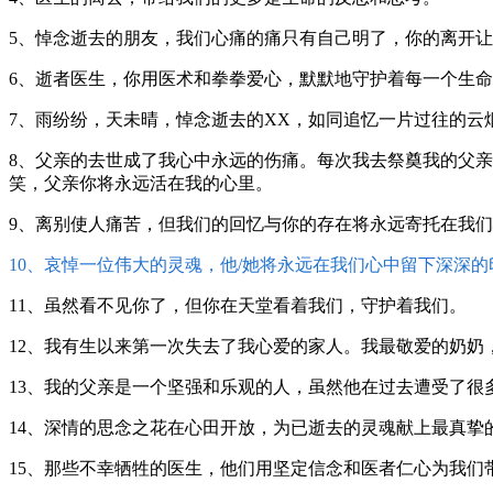
5、悼念逝去的朋友，我们心痛的痛只有自己明了，你的离开
6、逝者医生，你用医术和拳拳爱心，默默地守护着每一个生
7、雨纷纷，天未晴，悼念逝去的XX，如同追忆一片过往的云
8、父亲的去世成了我心中永远的伤痛。每次我去祭奠我的父
笑，父亲你将永远活在我的心里。
9、离别使人痛苦，但我们的回忆与你的存在将永远寄托在我
10、哀悼一位伟大的灵魂，他/她将永远在我们心中留下深深的
11、虽然看不见你了，但你在天堂看着我们，守护着我们。
12、我有生以来第一次失去了我心爱的家人。我最敬爱的奶
13、我的父亲是一个坚强和乐观的人，虽然他在过去遭受了很
14、深情的思念之花在心田开放，为已逝去的灵魂献上最真挚
15、那些不幸牺牲的医生，他们用坚定信念和医者仁心为我们