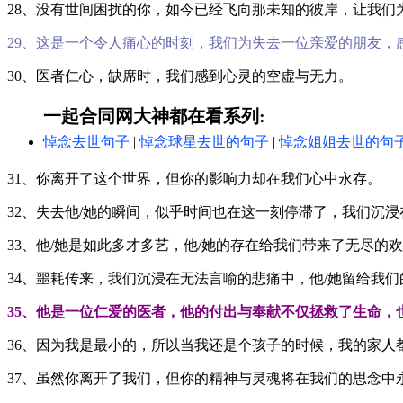
28、没有世间困扰的你，如今已经飞向那未知的彼岸，让我们
29、这是一个令人痛心的时刻，我们为失去一位亲爱的朋友，
30、医者仁心，缺席时，我们感到心灵的空虚与无力。
一起合同网大神都在看系列:
悼念去世句子
|
悼念球星去世的句子
|
悼念姐姐去世的句
31、你离开了这个世界，但你的影响力却在我们心中永存。
32、失去他/她的瞬间，似乎时间也在这一刻停滞了，我们沉
33、他/她是如此多才多艺，他/她的存在给我们带来了无尽的
34、噩耗传来，我们沉浸在无法言喻的悲痛中，他/她留给我
35、他是一位仁爱的医者，他的付出与奉献不仅拯救了生命，
36、因为我是最小的，所以当我还是个孩子的时候，我的家人
37、虽然你离开了我们，但你的精神与灵魂将在我们的思念中