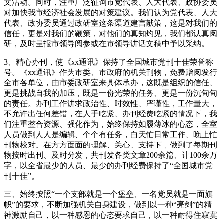
文活动。同时，注重广泛征询市党代表、人大代表、政协委员
对加快我市经济社会发展的对策建议。我们认为党代表、人大
代表、政协委员通过政研室这条渠道建言献策，这是对我们的
信任，更是对我们的鞭策，对他们的真知灼见，我们都认真阅
研，及时呈报市领导阅参或在市领导讲话文稿中予以采纳。
3、精心办刊，使《xx通讯》保持了全国城市党刊十佳荣誉称
号。《xx通讯》作为市委、市政府的机关刊物，免费赠阅发行
全市各单位，由市委政研室来具体承办，这既是组织的信任、
更是挑战自我的加压，既是一份光荣的任务、更是一份沉甸甸
的责任。办刊工作讲求政治性、时效性、严谨性，工作量大，
不允许出任何差错，在人手吃紧、办刊经费吃紧的情况下，我
们注重整合资源、强化作为，始终保持如履薄冰的心态，全室
人员做到人人是编辑、个个有任务，白天忙日常工作、晚上忙
刊物校对。在方方面面的理解、关心、支持下，做到了每期刊
物按时出刊、及时分发，共刊发各类文章200余篇、计100余万
字，以全省最少的人员、最少的办刊经费保持了“全国城市党
刊十佳”。
三、始终按照“一个支部就是一个堡垒、一名党员就是一面旗
帜”的要求，不断加强机关自身建设，做到以一种“亮剑”的精
神激励自己，以一种感恩的心态要求自己，以一种耐得住寂寞