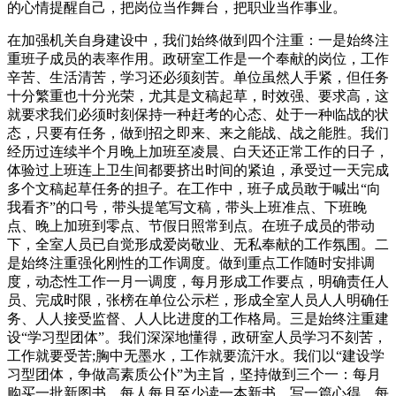
的心情提醒自己，把岗位当作舞台，把职业当作事业。
在加强机关自身建设中，我们始终做到四个注重：一是始终注
重班子成员的表率作用。政研室工作是一个奉献的岗位，工作
辛苦、生活清苦，学习还必须刻苦。单位虽然人手紧，但任务
十分繁重也十分光荣，尤其是文稿起草，时效强、要求高，这
就要求我们必须时刻保持一种赶考的心态、处于一种临战的状
态，只要有任务，做到招之即来、来之能战、战之能胜。我们
经历过连续半个月晚上加班至凌晨、白天还正常工作的日子，
体验过上班连上卫生间都要挤出时间的紧迫，承受过一天完成
多个文稿起草任务的担子。在工作中，班子成员敢于喊出“向
我看齐”的口号，带头提笔写文稿，带头上班准点、下班晚
点、晚上加班到零点、节假日照常到点。在班子成员的带动
下，全室人员已自觉形成爱岗敬业、无私奉献的工作氛围。二
是始终注重强化刚性的工作调度。做到重点工作随时安排调
度，动态性工作一月一调度，每月形成工作要点，明确责任人
员、完成时限，张榜在单位公示栏，形成全室人员人人明确任
务、人人接受监督、人人比进度的工作格局。三是始终注重建
设“学习型团体”。我们深深地懂得，政研室人员学习不刻苦，
工作就要受苦;胸中无墨水，工作就要流汗水。我们以“建设学
习型团体，争做高素质公仆”为主旨，坚持做到三个一：每月
购买一批新图书，每人每月至少读一本新书、写一篇心得，每