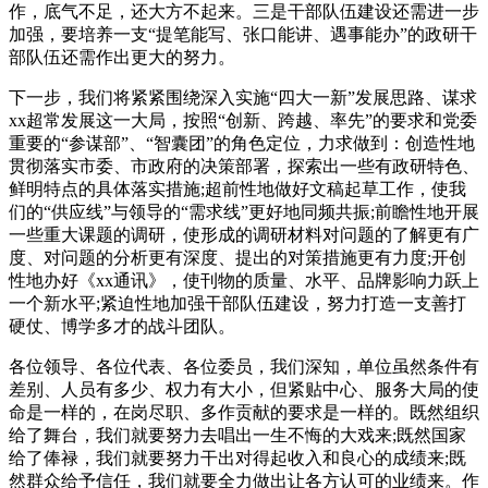
作，底气不足，还大方不起来。三是干部队伍建设还需进一步
加强，要培养一支“提笔能写、张口能讲、遇事能办”的政研干
部队伍还需作出更大的努力。
下一步，我们将紧紧围绕深入实施“四大一新”发展思路、谋求
xx超常发展这一大局，按照“创新、跨越、率先”的要求和党委
重要的“参谋部”、“智囊团”的角色定位，力求做到：创造性地
贯彻落实市委、市政府的决策部署，探索出一些有政研特色、
鲜明特点的具体落实措施;超前性地做好文稿起草工作，使我
们的“供应线”与领导的“需求线”更好地同频共振;前瞻性地开展
一些重大课题的调研，使形成的调研材料对问题的了解更有广
度、对问题的分析更有深度、提出的对策措施更有力度;开创
性地办好《xx通讯》，使刊物的质量、水平、品牌影响力跃上
一个新水平;紧迫性地加强干部队伍建设，努力打造一支善打
硬仗、博学多才的战斗团队。
各位领导、各位代表、各位委员，我们深知，单位虽然条件有
差别、人员有多少、权力有大小，但紧贴中心、服务大局的使
命是一样的，在岗尽职、多作贡献的要求是一样的。既然组织
给了舞台，我们就要努力去唱出一生不悔的大戏来;既然国家
给了俸禄，我们就要努力干出对得起收入和良心的成绩来;既
然群众给予信任，我们就要全力做出让各方认可的业绩来。作