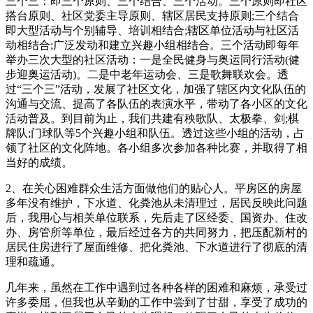
三个三：即三个原则、三个结合、三个活动。三个原则即社区
搭台原则、社区党委主导原则、辖区居民支持原则;三个结合
即大型活动与个别辅导、培训相结合;辖区单位活动与社区活
动相结合;广泛发动和建立兴趣小组相结合。三个活动即每年
举办三次大型的社区活动：一是全民健身与奥运同行活动(健
步迎奥运活动)。二是中老年运动会、三是歌舞联欢会。透
过“三个三”活动，发展了社区文化，加强了辖区内文化队伍的
沟通与交流、提高了各队伍的表演水平，带动了各小区的文化
活动普及。到目前为止，我们共建有秧歌队、太极拳、剑;棋
牌队;门球队等5个兴趣小组和队伍。透过这些小组的活动，占
领了社区的文化阵地。各小组多次参加各种比赛，并取得了相
当好的成绩。
2、在关心困难群众生活方面做他们的贴心人。平房区的房屋
多年没有维护，下水道、化粪池从未清理过，居民反映此问题
后，我用心与相关单位联系，先后走了区经委、国资办、住改
办、房管所等单位，最后经过各方的共同努力，把压配新村的
居民住房进行了屋面维修、把化粪池、下水道进行了彻底的清
理和疏通。
几年来，虽然在工作中遇到过各种各样的困难和麻烦，承受过
许多委屈，但我也从辛勤的工作中尝到了甘甜，享受了成功的