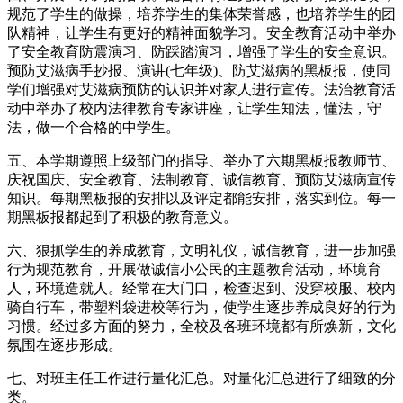
规范了学生的做操，培养学生的集体荣誉感，也培养学生的团
队精神，让学生有更好的精神面貌学习。安全教育活动中举办
了安全教育防震演习、防踩踏演习，增强了学生的安全意识。
预防艾滋病手抄报、演讲(七年级)、防艾滋病的黑板报，使同
学们增强对艾滋病预防的认识并对家人进行宣传。法治教育活
动中举办了校内法律教育专家讲座，让学生知法，懂法，守
法，做一个合格的中学生。
五、本学期遵照上级部门的指导、举办了六期黑板报教师节、
庆祝国庆、安全教育、法制教育、诚信教育、预防艾滋病宣传
知识。每期黑板报的安排以及评定都能安排，落实到位。每一
期黑板报都起到了积极的教育意义。
六、狠抓学生的养成教育，文明礼仪，诚信教育，进一步加强
行为规范教育，开展做诚信小公民的主题教育活动，环境育
人，环境造就人。经常在大门口，检查迟到、没穿校服、校内
骑自行车，带塑料袋进校等行为，使学生逐步养成良好的行为
习惯。经过多方面的努力，全校及各班环境都有所焕新，文化
氛围在逐步形成。
七、对班主任工作进行量化汇总。对量化汇总进行了细致的分
类。