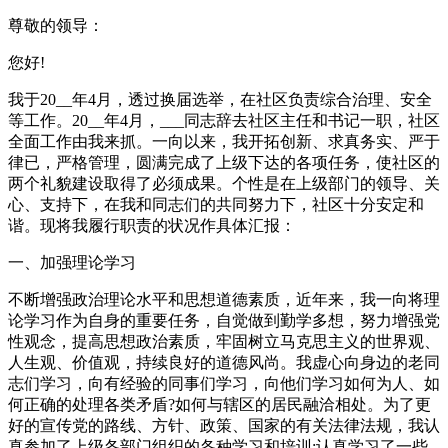
尊敬的领导：
您好!
我于20__年4月，透过换届选举，在社区负责综合治理、安全
等工作。20__年4月，___同志辞去社区主任和书记一职，社区
全面工作由我来抓。一向以来，我开拓创新、求真务实、严于
律已，严格管理，圆满完成了上级下达的各项任务，使社区的
两个礼貌建设取得了必须成果。个性是在上级部门的领导、关
心、支持下，在我和同志们的共同努力下，社区十分安定和
谐。现将我履行职责的状况作具体汇报：
一、加强理论学习
不断增强政治理论水平和思想道德素质，近年来，我一向将理
论学习作为自身的重要任务，自觉做到勤学多想，努力增强党
性观念，提高思想政治素质，牢固树立马克思主义的世界观、
人生观、价值观，持续良好的道德风尚。我虚心向身边的老同
志们学习，向有经验的同事们学习，向他们学习如何为人、如
何正确的处理各类矛盾?如何与辖区的居民融洽相处。为了更
好的宣传党的路线、方针、政策、国家的有关法律法规，我认
真参加了上级各部门组织的各种学习和培训;认真学习了一些