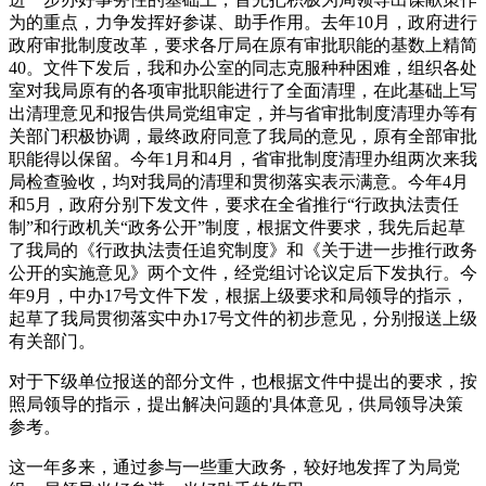
为的重点，力争发挥好参谋、助手作用。去年10月，政府进行
政府审批制度改革，要求各厅局在原有审批职能的基数上精简
40。文件下发后，我和办公室的同志克服种种困难，组织各处
室对我局原有的各项审批职能进行了全面清理，在此基础上写
出清理意见和报告供局党组审定，并与省审批制度清理办等有
关部门积极协调，最终政府同意了我局的意见，原有全部审批
职能得以保留。今年1月和4月，省审批制度清理办组两次来我
局检查验收，均对我局的清理和贯彻落实表示满意。今年4月
和5月，政府分别下发文件，要求在全省推行“行政执法责任
制”和行政机关“政务公开”制度，根据文件要求，我先后起草
了我局的《行政执法责任追究制度》和《关于进一步推行政务
公开的实施意见》两个文件，经党组讨论议定后下发执行。今
年9月，中办17号文件下发，根据上级要求和局领导的指示，
起草了我局贯彻落实中办17号文件的初步意见，分别报送上级
有关部门。
对于下级单位报送的部分文件，也根据文件中提出的要求，按
照局领导的指示，提出解决问题的'具体意见，供局领导决策
参考。
这一年多来，通过参与一些重大政务，较好地发挥了为局党