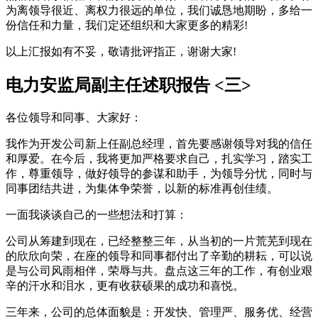
为离领导很近、离权力很远的单位，我们诚恳地期盼，多给一
份信任和力量，我们定还组织和大家更多的精彩!
以上汇报如有不妥，敬请批评指正，谢谢大家!
电力安监局副主任述职报告 <三>
各位领导和同事、大家好：
我作为开发公司新上任副总经理，首先要感谢领导对我的信任
和厚爱。在今后，我将更加严格要求自己，扎实学习，踏实工
作，尊重领导，做好领导的参谋和助手，为领导分忧，同时与
同事团结共进，为集体争荣誉，以新的标准再创佳绩。
一面我谈谈自己的一些想法和打算：
公司从筹建到现在，已经整整三年，从当初的一片荒芜到现在
的欣欣向荣，在座的领导和同事都付出了辛勤的耕耘，可以说
是与公司风雨相伴，荣辱与共。盘点这三年的工作，有创业艰
辛的汗水和泪水，更有收获硕果的成功和喜悦。
三年来，公司的总体面貌是：开发快、管理严、服务优、经营