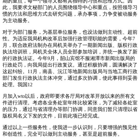
期的重点，每一个领导又都有其独特的习惯和思维方式。因
此，我要求文秘部门的人员围绕领导中心和重点，按照领导习
惯的方法和思维方式去研究问题，承办事项，力争变被动服务
为主动服务。
对于为部门服务，为基层单位服务，也设法做到主动性、超前
性。为适应我局机构改革后加强行政管理职能的需要，今年7
月，联合政府法制办在局机关举办了一期新闻出版、版权行政
执法培训班，局机关全体人员全部参加培训，并统一换发了新
的行政执法证。今年9月，韶山宾馆不服湘潭市新闻出版局的
行政处罚，向我局提出行政复议。通过积极协调，圆满解决了
这起纠纷。11月，南县、沅江等地新闻出版局与当地工商行政
部门发生行政执法主体冲突，通过多次协调，使此事得到妥善
处理。我国12
月加入wto以后，政府即要求各厅局对改革开放以来的所有文
件进行清理。考虑各业务处室年终比较紧张，为了减轻各处室
的压力，通过与省清理办等部门协调，同意我们暂只清理以省
版权局名义下发的文件，目前此项已经完成。
通过以上一些服务性，使我进一步认识到，只要增强的预见性
和创造性，完全可以做到主动服务，甚至是超前服务。