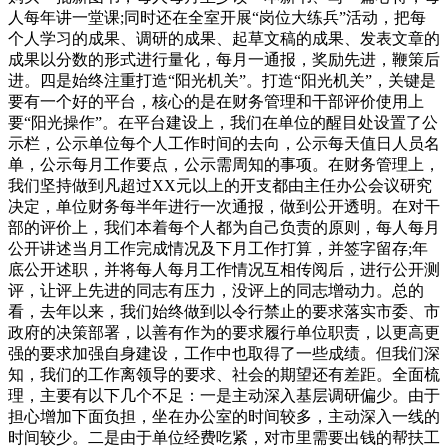
人每年讲一堂课;同时还在全室开展“岗位大练兵”活动，把每
个人学习的成果、调研的成果、起草文稿的成果、发表文章的
成果以分数的形式进行量化，每月一通报，奖励先进，鞭策后
进。四是始终注重打造“阳光机关”。打造“阳光机关”，关键是
要有一个好的平台，核心的是在财务管理和干部评价使用上
要“阳光操作”。在平台建设上，我们在单位的醒目处设置了公
示栏，公示单位每个人工作时间的去向，公示每天值日人员名
单，公示每月工作要点，公示需周知的事项。在财务管理上，
我们坚持做到凡超过XX元以上的开支都由主任办公会议研究
决定，单位财务每半年进行一次通报，做到公开透明。在对干
部的评价上，我们本着每个人都为自己负责的原则，每人每月
公开讲述当月工作完成情况及下月工作打算，并签字留存;年
底公开述职，并将每人每月工作情况互相传阅后，进行公开测
评，让评上先进的同志有压力，没评上的同志增动力。总的
看，去年以来，我们始终做到以令行禁止的要求落实市委、市
政府的决策部署，以善有作为的要求履行单位职责，以更高更
强的要求加强自身建设，工作中也取得了一些成绩。但我们深
知，我们的工作离领导的要求、社会的期望还有差距。全面梳
理，主要有以下几个不足：一是主动深入基层调研偏少。由于
担心增加下面负担，坐在办公室的时间较多，主动深入一线的
时间较少。二是由于单位经费吃紧，对市里需要出钱的帮扶工