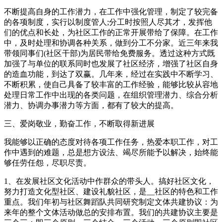
不断提高自身的工作潜力，在工作中强化管理，制定了较完备
的各项制度，实行以制度管人;分工时按照人尽其才，发挥他
们的优点和长处，为社区工作的正常开展带给了保障。在工作
中，及时处理和协调各种关系，做到分工不分家。近三年来我
带领同事们(社区干部)为居民带给免费服务。透过这种方式既
加强了与单位的联系同时也发展了社区经济，增强了社区自身
的造血功能，到达了双赢。几年来，经过在实践中不断学习、
不断积累，使自己具备了较丰富的工作经验，能够比较从容地
处理日常工作中出现的各类问题，在组织管理潜力、综合分析
潜力、协调办事潜力等方面，都有了较大的提高。
三、爱岗敬业，勤奋工作，不断取得新进展
我能够以正确的态度对待各项工作任务，热爱本职工作，对工
作中遇到的难题，总是想方设法、竭尽所能予以解决，始终能
够任劳任怨，尽职尽责。
1、在发展社区文化活动中作群众的带头人。搞好社区文化，
努力打造文化型社区、建设礼貌社区，是__社区的特色和工作
重点。我们年初与社区舞蹈队共同研究制定文体共建协议：为
来年的整个文体活动做总的安排布置。我们的共建协议主要是