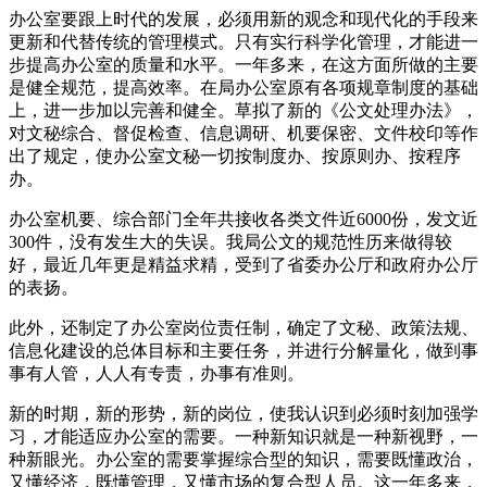
办公室要跟上时代的发展，必须用新的观念和现代化的手段来
更新和代替传统的管理模式。只有实行科学化管理，才能进一
步提高办公室的质量和水平。一年多来，在这方面所做的主要
是健全规范，提高效率。在局办公室原有各项规章制度的基础
上，进一步加以完善和健全。草拟了新的《公文处理办法》，
对文秘综合、督促检查、信息调研、机要保密、文件校印等作
出了规定，使办公室文秘一切按制度办、按原则办、按程序
办。
办公室机要、综合部门全年共接收各类文件近6000份，发文近
300件，没有发生大的失误。我局公文的规范性历来做得较
好，最近几年更是精益求精，受到了省委办公厅和政府办公厅
的表扬。
此外，还制定了办公室岗位责任制，确定了文秘、政策法规、
信息化建设的总体目标和主要任务，并进行分解量化，做到事
事有人管，人人有专责，办事有准则。
新的时期，新的形势，新的岗位，使我认识到必须时刻加强学
习，才能适应办公室的需要。一种新知识就是一种新视野，一
种新眼光。办公室的需要掌握综合型的知识，需要既懂政治，
又懂经济，既懂管理，又懂市场的复合型人员。这一年多来，