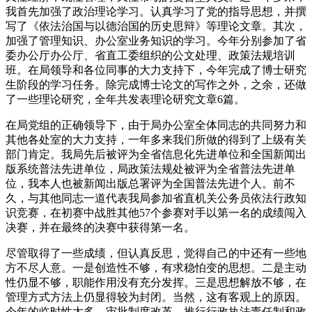
我首先加强了政治理论学习。认真学习了党的指导思想，并撰
写了《依法治国与以德治国的历史思辩》等理论文章。其次，
加强了管理知识、办公室业务知识的学习。今年分别参加了省
委办公厅办公厅、省直工委组织的公文处理、政策法规培训
班。在局领导和各位同事的大力支持下，今年完成了博士研究
生阶段的学习任务。除完成博士论文的写作之外，之余，还做
了一些理论研究，全年共发表理论研究文章6篇。
在局党组的正确领导下，由于局办公室全体同志的共同努力和
其他各处室的大力支持，一年多来我们所做的得到了上级有关
部门肯定。我局先后被评为全省信息化先进单位和全国新闻出
版系统普法先进单位，局政策法规处被评为全省普法先进单
位，我本人也被新闻出版总署评为全国普法先进个人。前不
久，与其他同志一道代表我局参加省直机关公务员依法行政知
识竞赛，在初赛中战胜其他57个参赛对手以第一名的成绩闯入
决赛，并在最终的决赛中获得第一名。
尽管取得了一些成绩，但认真反思，觉得自己的中还有一些地
方不尽人意。一是创造性不够，有求稳怕变的思想。二是主动
性仍显不够，职能作用没有充分发挥。三是思想解放不够，在
管理方式方法上仍显得较为封闭。当然，这有客观上的原因。
今年的临时性太多，审批制度改革、推行行政执法责任制和政