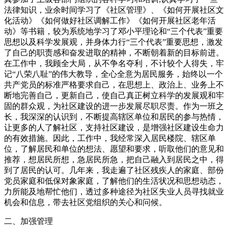
法律知识，业余时间学习了《社区管理》、《如何开展社区文
化活动》《如何做好社区调解工作》《如何开展社区老年活
动》等书籍，较为系统地学习了邓小平理论和“三个代表”重要
思想以及科学发展观，并身体力行“三个代表”重要思想，激发
了自己的职责感和奋发进取的精神，不断朝着新的目标前进。
在工作中，我顾全大局，从不争名夺利，不计较个人得失，牢
记“八荣八耻”的伟大教导，全心全意为居民服务，始终以一个
共产党员的标准严格要求自己，在思想上、政治上、业务上不
断地完善自己，更新自己，使自己真正树立科学的发展观和牢
固的群众观，为社区建设的进一步发展尽职尽责。作为一班之
长，我深深的认识到，不断提高辖区单位和居民的参与热情，
让更多的人了解社区，支持社区建设，是增强社区建设生命力
的有效措施。因此，工作中，我经常深入居民楼院、辖区单
位，了解居民和单位的想法、愿望和要求，听取他们的意见和
推荐，想居民所想，急居民所急，把自己融入到居民之中，得
到了居民的认可。几年来，我走遍了社区残疾人的家庭、部份
党员家庭和低保对象家庭，了解他们的生活状况和思想动态，
力所能及地帮忙他们，透过多种途径为社区失业人员寻找就业
机会和信息，带去社区党组织的关心和问候。
二、加强管理