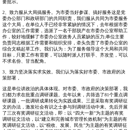
要批示。
2、致力服从大局搞服务。为市委当好参谋、搞好服务这是党
委办公部门和政研部门的共同职责，我们服从共同为市委服务
这个大局，在单位人手已经非常紧缺的情况下，去年根据市委
办公室的工作需要，选派了一名干部脱产在市委办公室帮助工
作，较好地缓解了市委办公室政务人员紧缺的压力;单位主要
负责同志根据工作需要和组织安排，牵头负责了市委办公室的
综合文稿起草工作。我们认为：为了服务领导这个大局和共同
目标，只要工作有需要，可以随时派人打联手、齐攻坚，可以
不求名份、甘当配角。
3、致力坚决落实求实效。我们认为落实好市委、市政府的决
策部署，
这是单位讲政治的具体体现。对市委、市政府的决策部署，我
们都力求在批重点调研课题。去年以来，共筛选了81个重点调
研课题，一批调研成果转化为实践成果。三是采取有奖调研征
文的办法，激发社会有识之士参与到调研活动中来。先后开展
了三次有奖调研征文活动，即：以 “四大一新”为主题的有奖
调研征文活动，以“建立和完善城市管理长效机制”为主题的有
奖调研征文活动，以“税收、发展、民生”为主题的有奖调研征