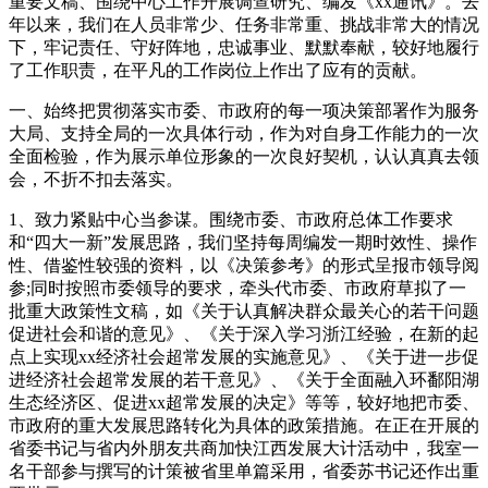
重要文稿、围绕中心工作开展调查研究、编发《xx通讯》。去
年以来，我们在人员非常少、任务非常重、挑战非常大的情况
下，牢记责任、守好阵地，忠诚事业、默默奉献，较好地履行
了工作职责，在平凡的工作岗位上作出了应有的贡献。
一、始终把贯彻落实市委、市政府的每一项决策部署作为服务
大局、支持全局的一次具体行动，作为对自身工作能力的一次
全面检验，作为展示单位形象的一次良好契机，认认真真去领
会，不折不扣去落实。
1、致力紧贴中心当参谋。围绕市委、市政府总体工作要求
和“四大一新”发展思路，我们坚持每周编发一期时效性、操作
性、借鉴性较强的资料，以《决策参考》的形式呈报市领导阅
参;同时按照市委领导的要求，牵头代市委、市政府草拟了一
批重大政策性文稿，如《关于认真解决群众最关心的若干问题
促进社会和谐的意见》、《关于深入学习浙江经验，在新的起
点上实现xx经济社会超常发展的实施意见》、《关于进一步促
进经济社会超常发展的若干意见》、《关于全面融入环鄱阳湖
生态经济区、促进xx超常发展的决定》等等，较好地把市委、
市政府的重大发展思路转化为具体的政策措施。在正在开展的
省委书记与省内外朋友共商加快江西发展大计活动中，我室一
名干部参与撰写的计策被省里单篇采用，省委苏书记还作出重