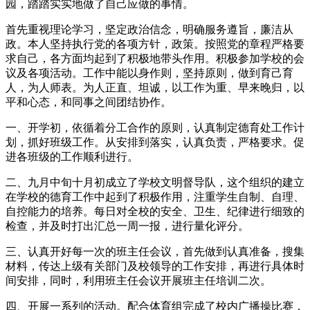
园，踏踏实实地做了自己应做的事情。
首先重视理论学习，坚定政治信念，明确服务遵旨，廉洁从
政。本人坚持执行党的各项方针，政策。按照党的章程严格要
求自己，各方面均起到了积极地带头作用。积极参加学校的会
议及各项活动。工作中能以身作则，坚持原则，做到育己育
人，为人师表。为人正直、坦诚，以工作为重、早来晚归，以
平和心态，和同事之间团结协作。
一、开学初，依循着分工合作的原则，认真制定德育处工作计
划，抓好班级工作。从安排到落实，认真负责，严格要求。促
进各班级的工作顺利进行。
二、九月中旬十月初成立了学校文明督导队，这个组织的建立
在学校的德育工作中起到了积极作用，注重学生自制、自理、
自控能力的培养。每日对全校的安全、卫生、纪律进行细致的
检查，并及时打出汇总一周一报，进行量化评分。
三、认真开好每一次的班主任会议，首先做到认真准备，搜集
材料，传达上级有关部门及校领导的工作安排，再进行具体时
间安排，同时，利用班主任会议开展班主任培训二次。
四、开展一系列的活动。配合体育组完成了校内广播操比赛，