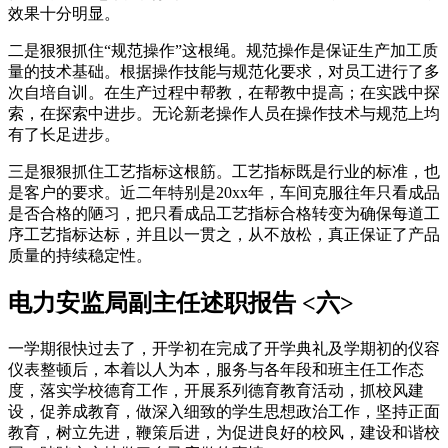
效果十分明显。
二是狠狠抓住“规范操作”这根绳。规范操作是保证生产加工质
量的技术基础。根据操作技能与规范化要求，对员工进行了多
次自培自训。在生产过程中帮教，在帮教中提高；在实践中探
索，在探索中进步。无论新老操作人员在操作技术与规范上均
有了长足进步。
三是狠狠抓住工艺指标这根筋。工艺指标既是行业的标准，也
是客户的要求。近二年特别是20xx年，车间克服往年只看成品
是否合格的陋习，把只看成品工艺指标合格转变为确保每道工
序工艺指标达标，并且以一贯之，从不放松，真正保证了产品
质量的持续稳定性。
电力安监局副主任述职报告 <六>
一学期很快过去了，开学初在完成了开学典礼及学期初的仪容
仪表整顿后，本着以人为本，服务与各年段和班主任工作态
度，落实学校德育工作，开展系列德育教育活动，抓校风建
设，促养成教育，做深入细致的学生思想政治工作，坚持正面
教育，树立先进，鞭策后进，为促进良好的校风，建设和谐校