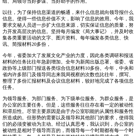
组、局领导当好参谋、当好助手的作用。
以往，为了保持信息渠道的畅通，来什么信息就向领导报什么
信息。使得一些信息价值不大，影响了信息的效用。今年，我
要求文秘人员进一步扩大信息来源，切实保证信息的质量，努
力开发高层次的信息。坚持每月编发《局大事记》，并及时收
集各类重要活动的文字、图片资料。每年编发各类信息、快
讯、简报材料20多份，
今年，省委加大了发展文化产业的力度，因此各类调研和报送
材料的任务比往年急剧增加。全年为新闻出版总署、省委、省
政协等上级部门报送各类综合信息材料10多份。今年，中央和
省内许多部门及领导同志来我局视察的次数也比往年，撰写、
整理了多份汇报材料及会议信息材料，较好地完成了各项信息
任务。
为领导服务、为部门服务、为下级单位服务、为群众服务，是
办公室的主要任务。但是，这些服务往往存在着一定的被动性
和滞后性。尽管主要原因是由于办公室职能的从属性和服务性
所造成的。但形势的需要以及领导和其他部门的要求，使得我
们的必须变被动为主动。经过认真思考，我认识到，办公室的
被动性是相对于领导而言的，而领导每一个时期都有每一个时