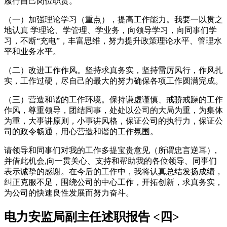
履行自己岗位职责。
（一）加强理论学习（重点），提高工作能力。我要一以贯之
地认真 学理论、学管理、学业务，向领导学习，向同事们学
习，不断“充电”，丰富思维，努力提升政策理论水平、管理水
平和业务水平。
（二）改进工作作风。坚持求真务实，坚持雷厉风行，作风扎
实，工作过硬，尽自己的最大的努力确保各项工作圆满完成。
（三）营造和谐的工作环境。保持谦虚谨慎、戒骄戒躁的工作
作风，尊重领导，团结同事，处处以公司的大局为重，为集体
为重，大事讲原则，小事讲风格，保证公司的执行力，保证公
司的政令畅通，用心营造和谐的工作氛围。
请领导和同事们对我的工作多提宝贵意见（所谓忠言逆耳）,
并借此机会,向一贯关心、支持和帮助我的各位领导、同事们
表示诚挚的感谢。在今后的工作中，我将认真总结发扬成绩，
纠正克服不足，围绕公司的中心工作，开拓创新，求真务实，
为公司的快速良性发展而努力奋斗。
电力安监局副主任述职报告 <四>