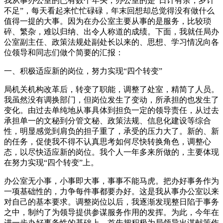
我从事办公室的已有数个年头，办公室的是“日计有余，岁计
不足”，每天看起来忙忙碌碌，年末回想却总觉得没有做什么
值得一提的大事。因为在办公室主要从事的是服务，比较琐
碎、繁杂，难以归纳、出令人称道的成绩。下面，我就任局办
公室副主任、政策法规处副处长以来的、思想、学习情况向各
位领导和同志们做个简要的汇报：
一、积极适应新的岗位，努力实现“四个转变”
局机关机构改革后，转变了职能，调整了处室，精简了人员。
我虽然没有调换部门，但岗位发生了变动，所承担的也发生了
变化。由过去单纯地从事具体到担负一定的领导责任，从过去
承担单一的文秘到分管文秘、政策法规、信息化建设等综合
性，明显感觉到肩负的担子重了，承受的压力大了。新的、新
的任务，促使我不得不认真思考如何尽快转换角色，调整心
态，以尽快适应新的岗位。我个人一年多来所做的，主要体现
在努力实现“四个转变”上。
办公室无小事，小事即大事，事事不能马虎。把办好事务作为
一项基础性的，力争每件事都要办好。这是我从事办公室以来
对自己的基本要求。调整岗位以后，我逐渐发现整日陷于事务
之中，制约了为领导提供参谋服务作用的发挥。为此，今年在
进一步办好事务性的基础上，首先把积极为局领导出谋献策作