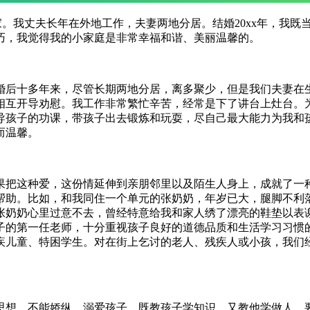
家。我丈夫长年在外地工作，夫妻两地分居。结婚20xx年，我
巧，我觉得我的小家庭是非常幸福和谐、美丽温馨的。
婚后十多年来，尽管长期两地分居，离多聚少，但是我们夫妻在生
相互开导劝慰。我工作非常繁忙辛苦，经常是下了讲台上灶台。
导孩子的功课，带孩子出去锻炼和玩耍，尽自己最大能力为我和
而温馨。
果把这种爱，这份情延伸到亲朋邻里以及陌生人身上，成就了一
帮助。比如，和我同住一个单元的张奶奶，年岁已大，腿脚不利
张奶奶心里过意不去，曾经特意给我和家人绣了漂亮的鞋垫以表
子的第一任老师，十分重视孩子良好的道德品质和生活学习习惯
疾儿童、特困学生。对在街上乞讨的老人、残疾人或小孩，我们
思想，不能娇纵、溺爱孩子，既教孩子学知识，又教他学做人，