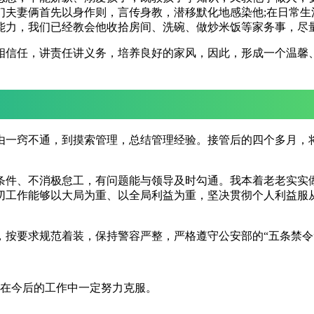
夫妻俩首先以身作则，言传身教，潜移默化地感染他;在日常生
能力，我们已经教会他收拾房间、洗碗、做炒米饭等家务事，尽
相信任，讲责任讲义务，培养良好的家风，因此，形成一个温馨
由一窍不通，到摸索管理，总结管理经验。接管后的四个多月，
条件、不消极怠工，有问题能与领导及时勾通。我本着老老实实
切工作能够以大局为重、以全局利益为重，坚决贯彻个人利益服
，按要求规范着装，保持警容严整，严格遵守公安部的“五条禁令
要在今后的工作中一定努力克服。