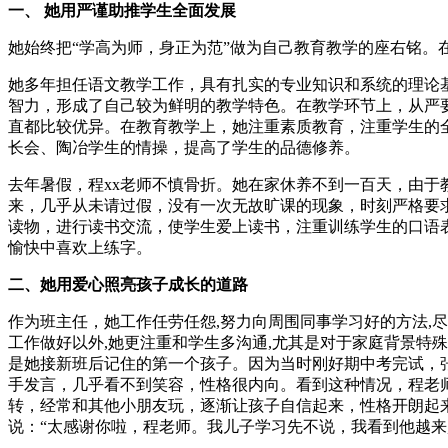
一、 她用严谨助推学生全面发展
她始终把“学高为师，身正为范”做为自己教育教学的座右铭
她多年担任语文教学工作，具有扎实的专业知识和系统的理论
智力，形成了自己较为鲜明的教学特色。在教学环节上，从严
直都比较优异。在教育教学上，她注重素质教育，注重学生的
长会、陶冶学生的情操，提高了学生的品德修养。
去年暑假，程xx老师不慎骨折。她在家休养不到一百天，由
来，几乎从未请过假，没有一次无故旷课的现象，时刻严格要
读物，进行读书交流，使学生爱上读书，注重训练学生的口语
愉快中喜欢上练字。
二、她用爱心照亮孩子成长的道路
作为班主任，她工作任劳任怨,努力向周围同事学习好的方法,
工作做好以外,她更注重和学生多沟通,尤其是对于家庭背景特殊
是她接新班后记住的第一个孩子。因为当时刚好期中考完试，
手发言，几乎看不到笑容，性格很内向。看到这种情况，程老
转，经常和其他小朋友玩，逐渐让孩子自信起来，性格开朗起
说：“太感谢你啦，程老师。我儿子学习先不说，我看到他越来