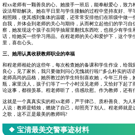
程xx老师有一颗善良的心。她接手一班后，能奉献爱心，致
设法帮助解决。她在平日里与学生接触的过程中坚持友好、平
相照顾，使其感到集体的温暖，还常常安排他们在班级中做一
自我，并体会到老师的关心与期待，从而树立起他们的学习自
察，她发现这个孩子在同学抽屉里翻找东西吃，也很少有学生
话，给她买一些学习用品。在程老师的关心和爱护下，这个学
里，喜在心头。
三、她用认真收获教师职业的幸福
和程老师相处的这些年，每次检查她的备课和学生作业，给我留
良心，见了家长，我只要做到问心无愧就行啦!”多么朴实的
老师高尚的品格，她所教过的学生特别喜欢她，今年三月份，
瓶，家里没人，孩子们等了一个小时没见老师，又恰好下起了
论这事，都很羡慕。程老师听了，倍感欣慰。作为教师，还有
这就是一个真真实实的程xx老师，严于律己、质朴善良、为人
人说：教师是蜡烛，燃烧了自己，却照亮了别人。程老师就是
之歌，这不正是最美的教师吗?
❖ 宝清最美交警事迹材料