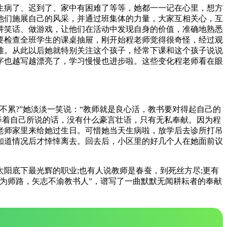
生病了、迟到了、家中有困难了等等，她都一一记在心里，想方
他们施展自己的风采，并通过班集体的力量，大家互相关心，互
讲笑话、做游戏，让他们在活动中发现自身的价值，准确地熟悉
要检查全班学生的课桌抽屉，刚开始程老师觉得很奇怪，经过观
难。从此以后她就特别关注这个孩子，经常下课和这个孩子说说
字也越写越漂亮了，学习慢慢也进步啦。这些变化程老师看在眼
累?”她淡淡一笑说：“教师就是良心活，教书要对得起自己的
释着自己所说的话，没有什么豪言壮语，只有无私奉献。因为程
老师家里来给她过生日。可惜她当天生病啦，放学后去诊所打吊
知道情况后才悻悻离去。回去后，小区里的好几个人在她面前议
阳底下最光辉的职业;也有人说教师是春蚕，到死丝方尽;更有
为师路，矢志不渝教书人”，谱写了一曲默默无闻耕耘者的奉献