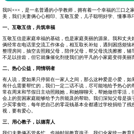
我叫×××，是一名普通的小学教师，拥有着一个幸福的三口之
美，我们夫妻俩心心相印、互敬互爱，儿子聪明好学、懂事乖
一、互敬互信，共筑幸福
互敬互信是家庭幸福的基础，也是家庭美丽的源泉。我和丈夫
俩经常在电话里交流工作体会，相互取长补短，遇到困惑烦恼
整理房间，抽空去照顾父母，陪伴父母，帮父母洗洗擦擦，辅
不足以挂齿，但它就像催化剂使我们的平凡的小家庭变得美丽
二、热心公益，同情弱者
有人说，爱如果只停留在一家人之间，那么这种爱是小爱，如
有什么需要帮忙的，我们一定二话不说，尽可能地给予热心的
常在周末和节假日主动照顾她，和她聊聊天，帮她做些零活，
会上的贫困家庭能够给予力所能及的帮助。我们深知父母是孩
少买零食吃，每年把自己的零花钱基本全都通过学校捐给了残
视，要有爱心。
三、用心教子，以德育人
我们夫妻俩不管多忙，也抽时间教育孩子。我们全家统一教育