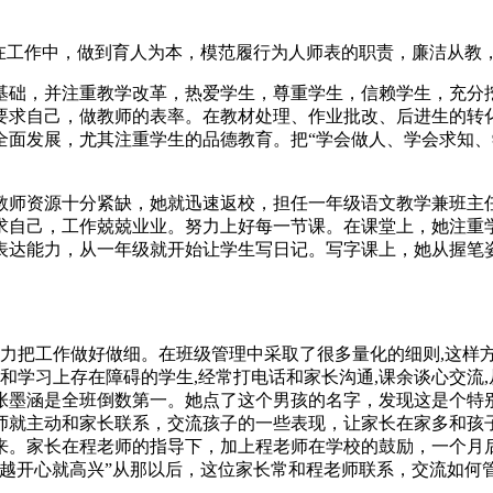
。在工作中，做到育人为本，模范履行为人师表的职责，廉洁从教
基础，并注重教学改革，热爱学生，尊重学生，信赖学生，充分
要求自己，做教师的表率。在教材处理、作业批改、后进生的转
全面发展，尤其注重学生的品德教育。把“学会做人、学会求知、
于教师资源十分紧缺，她就迅速返校，担任一年级语文教学兼班主
求自己，工作兢兢业业。努力上好每一节课。在课堂上，她注重
表达能力，从一年级就开始让学生写日记。写字课上，她从握笔
尽力把工作做好做细。在班级管理中采取了很多量化的细则,这样
和学习上存在障碍的学生,经常打电话和家长沟通,课余谈心交流
张墨涵是全班倒数第一。她点了这个男孩的名字，发现这是个特
师就主动和家长联系，交流孩子的一些表现，让家长在家多和孩
来。家长在程老师的指导下，加上程老师在学校的鼓励，一个月
越开心就高兴”从那以后，这位家长常和程老师联系，交流如何