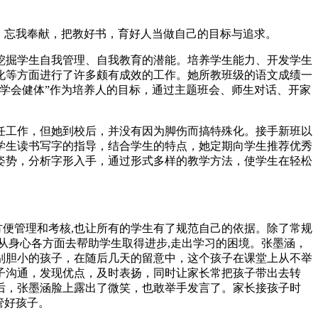
，忘我奉献，把教好书，育好人当做自己的目标与追求。
挖掘学生自我管理、自我教育的潜能。培养学生能力、开发学生
化等方面进行了许多颇有成效的工作。她所教班级的语文成绩一
学会健体”作为培养人的目标，通过主题班会、师生对话、开家
任工作，但她到校后，并没有因为脚伤而搞特殊化。接手新班以
学生读书写字的指导，结合学生的特点，她定期向学生推荐优秀
姿势，分析字形入手，通过形式多样的教学方法，使学生在轻松
方便管理和考核,也让所有的学生有了规范自己的依据。除了常规
,从身心各方面去帮助学生取得进步,走出学习的困境。张墨涵，
别胆小的孩子，在随后几天的留意中，这个孩子在课堂上从不举
子沟通，发现优点，及时表扬，同时让家长常把孩子带出去转
后，张墨涵脸上露出了微笑，也敢举手发言了。家长接孩子时
管好孩子。