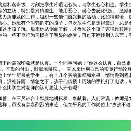
力构建和谐班级，时刻把学生冷暖记心头，与学生心心相连。学生
等的立场，特别是对待差生，能用爱心、耐心去感化他们，激励
些力所能及的工作，组织一些他们感兴趣的活动，比如猜谜语、
信心。她班有个叫韩韵淇的孩子，每次放学总是走得最迟，总是
和这个孩子玩。后来她从侧面了解，才得知这个孩子家境比较困
生的一些不良行为习惯有了明显的改变，再也不翻找别人东西，
下的最深印象就是认真。一个同事问她：“你这么认真，自己累不
话语。辛勤的付出，默默地耕耘，一直以来她用自己的实际行动诠
她上学年所带的学生，，有十几个买的蛋糕和水果，悄悄跑到程
雨，没处躲雨，情急之下，孩子们借楼上阿姨的手机打了电话，
什么比学生对老师的认可更让人开心呢?
和善。在三尺讲台上默默地耕耘着、奉献着。人们常说：教师是太
这样，虽没有轰轰烈烈的事迹，但在平凡的工作岗位上“孜孜不倦