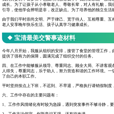
成长。为了让孩子从小孝敬老人、尊敬长辈，对人有礼貌，我们
引导，使他学会辨明是非，改正缺点。为了培养他的独立生活
由于我们平时崇尚文明、严于律己、宽于待人、互相尊重、互
老人安享晚年快乐生活、孩子认真学习健康成长。
❖ 宝清最美交警事迹材料
今年八月开始，我服从组织的安排，接管了食堂的管理工作，
提供了强有力的保障，圆满完成了组织交付的任务。
四、在工作中能够服从领导、尊重同志、顾全大局、不讲客观
人得失，尊重同志，乐于助人，努力营造和谐的工作环境。一
了自己的本职工作。
平时坚持按点上下班，不迟到、不早退，严格执行请销假制度
六、工作中存在的主要问题有：
1、工作作风情绪化有时较为急躁，遇到突发事件不够冷静，
2、工作方法保守，创新意识不强，还有待改进。