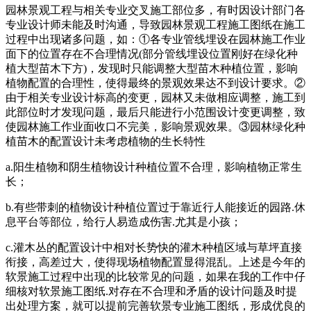
园林景观工程与相关专业交叉施工部位多，有时因设计部门各
专业设计师未能及时沟通，导致园林景观工程施工图纸在施工
过程中出现诸多问题，如：①各专业管线埋设在园林施工作业
面下的位置存在不合理情况(部分管线埋设位置刚好在绿化种
植大型苗木下方)，发现时只能调整大型苗木种植位置，影响
植物配置的合理性，使得最终的景观效果达不到设计要求。②
由于相关专业设计标高的变更，园林又未做相应调整，施工到
此部位时才发现问题，最后只能进行小范围设计变更调整，致
使园林施工作业面收口不完美，影响景观效果。③园林绿化种
植苗木的配置设计未考虑植物的生长特性
a.阳生植物和阴生植物设计种植位置不合理，影响植物正常生
长；
b.有些带刺的植物设计种植位置过于靠近行人能接近的园路.休
息平台等部位，给行人易造成伤害.尤其是小孩；
c.灌木丛的配置设计中相对长势快的灌木种植区域与草坪直接
衔接，高差过大，使得现场植物配置显得混乱。上述是今年的
软景施工过程中出现的比较常见的问题，如果在我的工作中仔
细核对软景施工图纸.对存在不合理和矛盾的设计问题及时提
出处理方案，就可以提前完善软景专业施工图纸，形成优良的