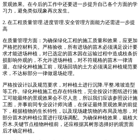
景观效果。在今后的工作中还要进一步提升自己各个方面的学
习力，避免类似现象再次发生。
2. 在工程质量管理.进度管理.安全管理方面能力还需进一步提
高
在质量管理方面：为确保绿化工程的施工质量和效果，应更加
严格把控材料关。严格验收，所有进场的苗木必须满足设计要
求才能进场种植，对已选定的苗木因在运输过程中造成枝条折
损影响外观的，不允许进场种植，对不符规格的苗木一律清
退。在绿化种植施工前，现场回填的土方必须满足种植规范要
求，不达标部分一律做退场处理。
严格按设计以及规范要求，对种植土进行沉降.平整.堆坡造型
等工作。绿化种植施工也存在特殊性，完全按设计图纸进行施
工可能最终的景观效果会不尽人意，所以我们应该参照设计施
工图，并事前同专业设计师沟通，在保证最终景观效果的前提
下，根据植物的生长特性，以及现场建筑物的布局及地形，对
部分苗木的种植位置进行现场调配。为确保种植效果，栽植大
乔木.关键节点植物种植前，还应根据其树形选择好的观赏面
后才确定种植。