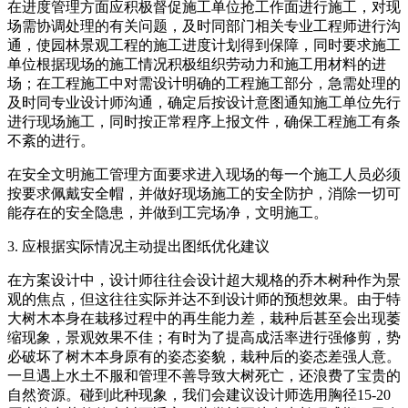
在进度管理方面应积极督促施工单位抢工作面进行施工，对现
场需协调处理的有关问题，及时同部门相关专业工程师进行沟
通，使园林景观工程的施工进度计划得到保障，同时要求施工
单位根据现场的施工情况积极组织劳动力和施工用材料的进
场；在工程施工中对需设计明确的工程施工部分，急需处理的
及时同专业设计师沟通，确定后按设计意图通知施工单位先行
进行现场施工，同时按正常程序上报文件，确保工程施工有条
不紊的进行。
在安全文明施工管理方面要求进入现场的每一个施工人员必须
按要求佩戴安全帽，并做好现场施工的安全防护，消除一切可
能存在的安全隐患，并做到工完场净，文明施工。
3. 应根据实际情况主动提出图纸优化建议
在方案设计中，设计师往往会设计超大规格的乔木树种作为景
观的焦点，但这往往实际并达不到设计师的预想效果。由于特
大树木本身在栽移过程中的再生能力差，栽种后甚至会出现萎
缩现象，景观效果不佳；有时为了提高成活率进行强修剪，势
必破坏了树木本身原有的姿态姿貌，栽种后的姿态差强人意。
一旦遇上水土不服和管理不善导致大树死亡，还浪费了宝贵的
自然资源。碰到此种现象，我们会建议设计师选用胸径15-20