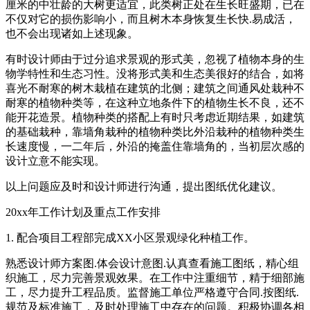
厘米的中壮龄的大树更适宜，此类树正处在生长旺盛期，已在
不仅对它的损伤影响小，而且树木本身恢复生长快.易成活，
也不会出现诸如上述现象。
有时设计师由于过分追求景观的形式美，忽视了植物本身的生
物学特性和生态习性。没将形式美和生态美很好的结合，如将
喜光不耐寒的树木栽植在建筑的北侧；建筑之间通风处栽种不
耐寒的植物种类等，在这种立地条件下的植物生长不良，还不
能开花造景。植物种类的搭配上有时只考虑近期结果，如建筑
的基础栽种，靠墙角栽种的植物种类比外沿栽种的植物种类生
长速度慢，一二年后，外沿的掩盖住靠墙角的，当初层次感的
设计立意不能实现。
以上问题应及时和设计师进行沟通，提出图纸优化建议。
20xx年工作计划及重点工作安排
1. 配合项目工程部完成XX小区景观绿化种植工作。
熟悉设计师方案图.体会设计意图.认真查看施工图纸，精心组
织施工，尽力完善景观效果。在工作中注重细节，精于细部施
工，尽力提升工程品质。监督施工单位严格遵守合同.按图纸.
规范及标准施工，及时处理施工中存在的问题。积极协调各相