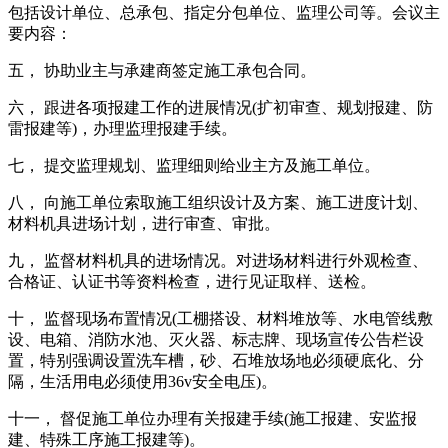
包括设计单位、总承包、指定分包单位、监理公司等。会议主
要内容：
五， 协助业主与承建商签定施工承包合同。
六， 跟进各项报建工作的进展情况(扩初审查、规划报建、防
雷报建等)，办理监理报建手续。
七， 提交监理规划、监理细则给业主方及施工单位。
八， 向施工单位索取施工组织设计及方案、施工进度计划、
材料机具进场计划，进行审查、审批。
九， 监督材料机具的进场情况。对进场材料进行外观检查、
合格证、认证书等资料检查，进行见证取样、送检。
十， 监督现场布置情况(工棚搭设、材料堆放等、水电管线敷
设、电箱、消防水池、灭火器、标志牌、现场宣传公告栏设
置，特别强调设置洗车槽，砂、石堆放场地必须硬底化、分
隔，生活用电必须使用36v安全电压)。
十一， 督促施工单位办理有关报建手续(施工报建、安监报
建、特殊工序施工报建等)。