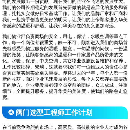
司的发展做出一份贡献，现在我们的企业在飞速的发展壮大。
我们的公司长期稳定的发展首先要做的就是差异化的服务和管
理，扎扎实实做好日常基础工作。让我们的品牌厂家和厂商和
我们一起携手创造更美好的明天，让我们的上帝顾客进入华美
倍感家的温暖和舒适。让我们华美存在的意义更加深远。
我们物业部负责商场的安全，用电，保洁，水暖空调等重点工
作，每一个岗位都很重要，缺一不可，顾客进入我们的商场首
先就感受到物业服务的温暖，惬意，一句温馨的问候，一份温
馨的微笑，让顾客倍感家的温暖和一种家居产品所带来的文
化。水暖，保洁，中央空调，其它物业设施设备维护和保养，
工作比较细碎、繁琐，这就要求我们每一位物业人的责任心是
否真正落实到实处至关重要。即将过去的**年，每个人都一份
新的收获，面对企业飞速发展的步伐，每个人又都存在需要改
正的地方。企业要发展必须全员空前的团结，众志成城，注重
细节，全面提升服务，提升华美的美誉度，使我们的路愈走愈
宽。
❂ 阀门选型工程师工作计划
在当前竞争激烈的市场上，高素质、高技能的专业人才成为各