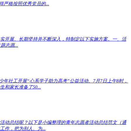
严格按照优秀党员的...
”扎实开展、长期坚持并不断深入，特制定以下实施方案。一、活
志愿...
年社工开展“心系学子助力高考”公益活动。7月7日上午8时，
家长准备了50...
的活动总结呢？以下是小编整理的青年志愿者活动总结范文（通
作，把为别人、为...