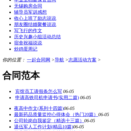
无锡购房合同
辅导员军训感想
收心上班了励志说说
朋友圈结婚聚餐说说
写飞行的作文
历史兴趣小组活动总结
宿舍祝福说说
炒鸡蛋周记
你的位置：
一起合同网
>
导航
>
志愿活动方案
>
合同范本
宾馆员工请假条怎么写
06-05
申请高铁司机申请书(实用二篇)
06-05
夜高中作文(系列十四篇)
06-05
最新药品质量监控心得体会（热门20篇）
06-05
公司轮岗自我鉴定（精选十三篇）
06-05
退伍军人工作计划(精品10篇)
06-05