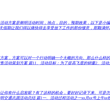
活动方案是阐明活动时间，地点，目的，预期效果，以下是小编
天假期让我们得以痛快得去享受放下工作的那份惬意，那颗满怀自
方案，方案可以对一个行动明确一个大概的方向。那么什么样的
活动策划方案 篇11、活动目标：为了提高飞度的销量2、活动主题
让你有什么启发呢？有了这样的机会，要好好记录下来。可是怎
通志愿活动总结 篇1一、活动过程活动之一xx月xx号上午xx牧业