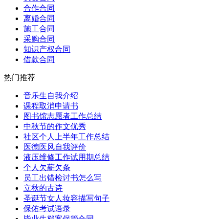
合作合同
离婚合同
施工合同
采购合同
知识产权合同
借款合同
热门推荐
音乐生自我介绍
课程取消申请书
图书馆志愿者工作总结
中秋节的作文优秀
社区个人上半年工作总结
医德医风自我评价
液压维修工作试用期总结
个人欠薪欠条
员工出错检讨书怎么写
立秋的古诗
圣诞节女人妆容描写句子
保佑考试语录
毕业生档案保管合同