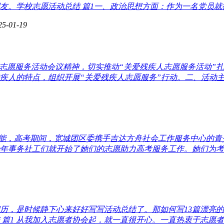
。学校志愿活动总结 篇1一、政治思想方面：作为一名党员就得
25-01-19
锋”志愿服务活动会议精神，切实推动“关爱残疾人志愿服务活动
人的特点，组织开展“关爱残疾人志愿服务”行动。二、活动主题
能，高考期间，宽城团区委携手吉达方舟社会工作服务中心的青少
事务社工们就开始了她们的志愿助力高考服务工作。她们为考生和
历，是时候静下心来好好写写活动总结了。那如何写13篇漂亮
篇1 从我加入志愿者协会起，就一直很开心。一直热衷于志愿者工