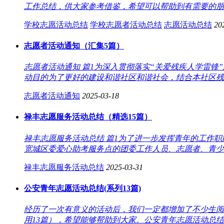
工作总结，供大家参考借鉴，希望可以帮助到有需要的朋友
学校志愿活动总结
学校志愿者活动总结
志愿活动总结
20
志愿者活动通知（汇集5篇）
志愿者活动通知 篇1为深入贯彻落实“关爱残疾人学雷
动目的为了更好的建设和谐社区和谐社会，结合本社区残疾
志愿者活动通知
2025-03-18
禄丰志愿服务活动总结（精选15篇）
禄丰志愿服务活动总结 篇1为了进一步发挥青年的工作职
宽城区委爱心助考服务点的团委工作人员、志愿者、青少年
禄丰志愿服务活动总结
2025-03-31
公安青年志愿活动总结(系列13篇)
经历了一次有意义的活动后，我们一定都增加了不少生阅
用13篇），希望能够帮助到大家。公安青年志愿活动总结 