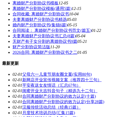
离婚财产分割协议书模板
12-05
离婚财产分割协议模板(通用5篇)
12-15
合同收藏: 离婚财产分割协议书
10-04
夫妻离婚财产分割协议书精选
05-03
婚内财产分割协议书(集锦6篇)
05-15
合同阅读： 离婚财产分割协议书范文(篇五)
01-22
夫妻离婚财产分割协议书汇总(8篇)
05-04
无财产有子女分割的离婚协议书9篇
05-21
财产分割协议简洁版
11-20
2026合同: 离婚财产分割协议书之二
01-05
最新更新
02-01
父母六一儿童节朋友圈文案(实用80句)
02-01
新网店开业宣传视频文案（推荐四十三句）
02-01
平安夜送女友情话（汇总67句）
02-01
闺蜜开业大吉抖音句子（精选九十二句）
02-01
合同离婚财产分割协议的效力认定(十篇)
02-01
合同离婚财产分割协议的效力认定(分享28篇)
02-01
汉服传统活动总结（经典15篇）
02-01
月度技术培训总结(汇集15篇)