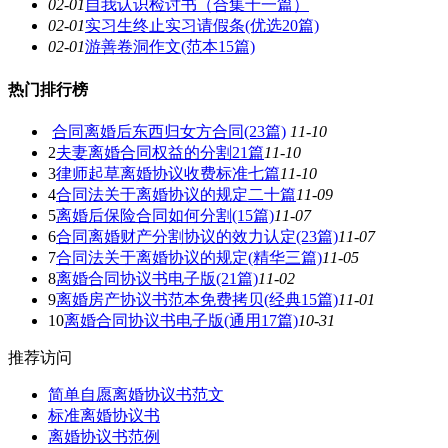
02-01
自我认识检讨书（合集十一篇）
02-01
实习生终止实习请假条(优选20篇)
02-01
游善卷洞作文(范本15篇)
热门排行榜
合同离婚后东西归女方合同(23篇)
11-10
2
夫妻离婚合同权益的分割21篇
11-10
3
律师起草离婚协议收费标准七篇
11-10
4
合同法关于离婚协议的规定二十篇
11-09
5
离婚后保险合同如何分割(15篇)
11-07
6
合同离婚财产分割协议的效力认定(23篇)
11-07
7
合同法关于离婚协议的规定(精华三篇)
11-05
8
离婚合同协议书电子版(21篇)
11-02
9
离婚房产协议书范本免费拷贝(经典15篇)
11-01
10
离婚合同协议书电子版(通用17篇)
10-31
推荐访问
简单自愿离婚协议书范文
标准离婚协议书
离婚协议书范例