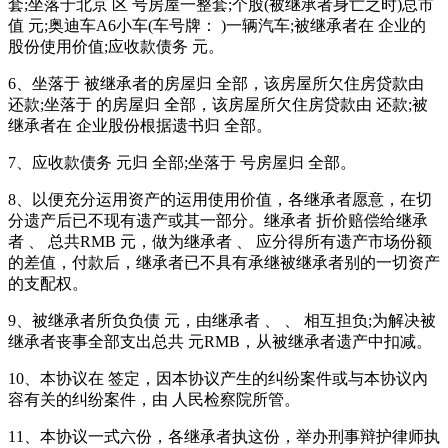
套;坐落于北京 区 号房屋一整套;个股(被继承者身亡之时)总市
值 元;奥迪车A6小车(车号牌： )一辆汽车;被继承者在 企业的
股份使用价值;应收款债务 元。
6、坐落于 被继承者的房屋归 全部，该房屋所欠住房贷款由
还款;坐落于 的房屋归 全部，该房屋所欠住房贷款由 还款;被
继承者在 企业股份根据遗书归 全部。
7、应收款债务 元归 全部;坐落于 号房屋归 全部。
8、以便充分运用资产的运用使用价值，各继承者愿意，在切
分遗产后已不现有遗产或其一部分。继承者 折价赔偿给继承
者 、 总共RMB 元，做为继承者 、 应分得所有遗产市场份额
的差值，付款后，继承者已不具有承继被继承者别的一切资产
的支配权。
9、被继承者所负负债 元，由继承者 、 、 相互担负;为解决被
继承者丧事全部支出总共 元RMB，从被继承者遗产中扣减。
10、本协议在 签定，因本协议产生的纠纷案件或与本协议內
容有关的纠纷案件，由 人民检察院所管。
11、本协议一式六份，各继承者执这份，举办刑事辩护律师执