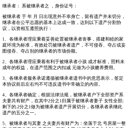
继承者： 系被继承者之 ，身份证号：
被继承者 于 年 月 日出现意外不幸身亡，留有遗产并未切分，
继承者在公平志愿的基本上达成一致，达到以下遗产分割协
议，以资相互遵照执行：
1、各继承者理应秉着妥善处置被继承者丧事，搭建和睦的家
庭环境为标准，有效处罚被继承者遗产，不可侵吞、夺占或妄
图侵吞、夺占别的继承者的市场份额。
2、各继承者理应秉着有利于被继承者小孩 成才标准，照料未
成年的权益，在遗产范围之内扣减 元做为小孩赡养费用。
3、各继承者服务承诺遵循被继承者遗书中的意思表示，签定
本协议前后左右均不可违反遗书中常确立的內容。
4、各继承者确定，根据法律法规，被继承者户下全部资产系
夫妻共有财产，在其中2分之1归属于被继承者妻子 女性全部;
剩下的.2分之1做为被继承者遗产开展切分，各继承者承继此
遗产的五分之一。
5、被继承者与其妻 之夫妻共有财产为：坐落于北 号房屋一整