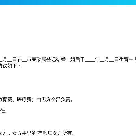
____年__月__日在__市民政局登记结婚，婚后于____年__月__
协议如下：
、教育费、医疗费）由男方全部负责。
责任。
元给女方，女方手里的`存款归女方所有。