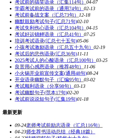
考试前的搞笑语录（汇集114句）
04-07
学霸考试前的语录（通用74句）
02-13
考试前备战文案（汇总73句）
12-18
幽默鼓励考试句子(汇总71句)
02-10
考试失利伤心语录（汇总104句）
04-15
考试好运锦鲤语录（汇总41句）
07-25
培训考试语录(汇总七十五句)
05-06
小孩考试激励语录（汇总五十九句）
02-19
考试后的悲伤语录(汇总36句)
11-11
2025考试人的心酸语录（汇总100句）
03-25
良苦用心感恩语录（推荐48句）
11-06
小火锅开业前宣传文案(通用48句)
08-24
开业语录幽默句子（汇编95句）
03-02
考试顺利语录（分享98句）
03-13
考试幽默句子(范本17句)
02-20
考试前说说短句子(汇集19句)
01-18
最新更新
09-24
老师考试前励志语录（汇总116句）
04-23
师生荐书活动总结（经典18篇）