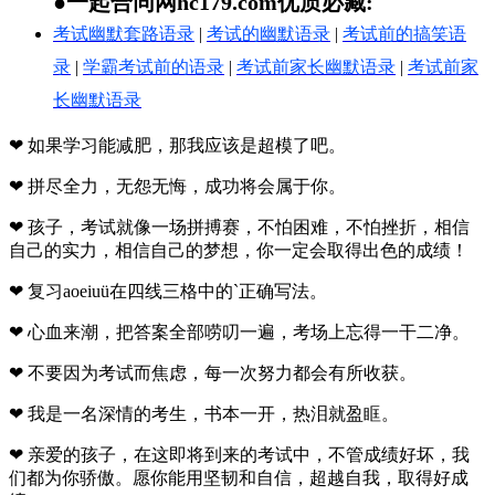
●一起合同网hc179.com优质必藏:
考试幽默套路语录
|
考试的幽默语录
|
考试前的搞笑语
录
|
学霸考试前的语录
|
考试前家长幽默语录
|
考试前家
长幽默语录
❤ 如果学习能减肥，那我应该是超模了吧。
❤ 拼尽全力，无怨无悔，成功将会属于你。
❤ 孩子，考试就像一场拼搏赛，不怕困难，不怕挫折，相信
自己的实力，相信自己的梦想，你一定会取得出色的成绩！
❤ 复习aoeiuü在四线三格中的`正确写法。
❤ 心血来潮，把答案全部唠叨一遍，考场上忘得一干二净。
❤ 不要因为考试而焦虑，每一次努力都会有所收获。
❤ 我是一名深情的考生，书本一开，热泪就盈眶。
❤ 亲爱的孩子，在这即将到来的考试中，不管成绩好坏，我
们都为你骄傲。愿你能用坚韧和自信，超越自我，取得好成