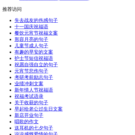
推荐访问
失去战友的伤感句子
十一国庆祝福语
餐饮元宵节祝福文案
形容月亮的句子
儿童节成人句子
有趣的早安的文案
护士节短信祝福语
祝愿自强自立的句子
元宵节悲伤句子
考研考前励志句子
业绩冲刺文案
新年情人节祝福语
祝福考试语录
关于收获的句子
早起给老公过生日文案
新店开业句子
唱歌的作文
送耳机的七夕句子
说说感慨爱情的句子