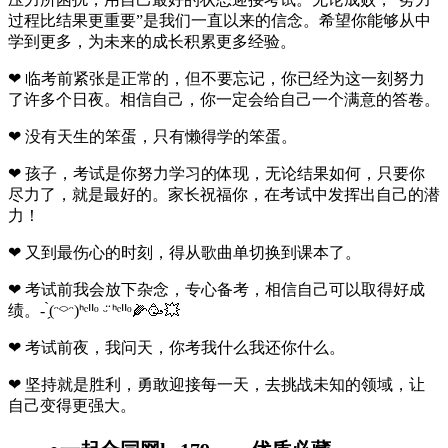
过程比结果更重要”是我们一直以来的信念。希望你能够从中
学到更多，为未来的成长积累更多经验。
❤ 临考前紧张是正常的，但不要忘记，你已经为这一刻努力
了许多个日夜。相信自己，你一定会给自己一个满意的答卷。
❤ 没有天生的笨蛋，只有懒得学的笨蛋。
❤ 孩子，考试是你努力学习的体现，无论结果如何，只要你
尽力了，就是最好的。家长祝福你，在考试中发挥出自己的潜
力！
❤ 又到最伤心的时刻，得从歌曲单切换到课本了。
❤ 考试前我会放下杂念，专心备考，相信自己可以取得好成
绩。- ̗̀(ᵔ⌔ᵔ)ᑋᵉᑊᑊᵒ ᵕ̈ ᑋᵉᑊᑊᵒ🌽🥳💥
❤ 考试前夜，我问天，你考我什么我还你什么。
❤ 坚持就是胜利，勇敢迎接每一天，去挑战未知的领域，让
自己变得更强大。