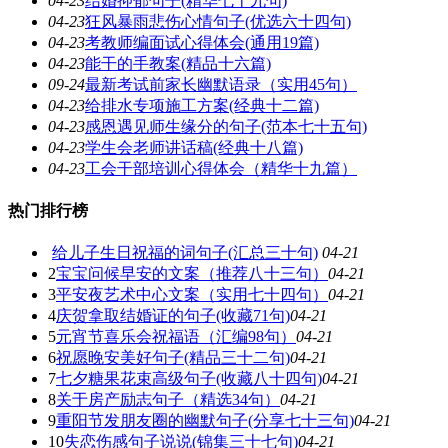
04-23
结婚抑郁句子(精华七十九句)
04-23
狂风暴雨悲伤心情句子(优选六十四句)
04-23
考教师编面试心得体会(通用19篇)
04-23
能干的手教案(精品十六篇)
09-24
最新考试前家长幽默语录（实用45句）
04-23
给排水专项施工方案(经典十二篇)
04-23
感恩遇见师生缘分的句子(范本七十五句)
04-23
学生会老师讲话稿(经典十八篇)
04-23
工会干部培训心得体会（精华十九篇）
热门排行榜
给儿子生日祝福的词句子(汇总三十句)
04-21
2
宝宝问候早安的文案（推荐八十三句）
04-21
3
平安夜艺术中心文案（实用七十四句）
04-21
4
庆贺拿取结婚证的句子(收藏71句)
04-21
5
元宵节喜乐会祝福语（汇编98句）
04-21
6
祝愿晚安美好句子(精品三十二句)
04-21
7
七夕糖果花束高级句子(收藏八十四句)
04-21
8
关于房产励志句子（精选34句）
04-21
9
重阳节发朋友圈的幽默句子(分享七十三句)
04-21
10
失恋伤感句子说说(锦集三十七句)
04-21