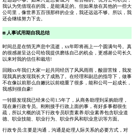
我认为凭借现在的我，是能满足的。但如果放在其他的一些大
公司里，像世界五百强那样的企业，我还远远不够。所以，我
还会继续努力下去。
⧈ 人事试用期自我总结
时间总是在悄无声息中流逝，xx年即将画上一个圆满句号。真
的很感谢呈达公司给我提供磨练自己的机会，更感谢公司长久
以来对我的信任和栽培!
回顾xx年我们大家一起共同经历了风风雨雨，酸甜苦辣，我发
现我真的发现我长大了成熟了。在经理和副总的指导下，做事
不在像以前那么自嫩比以前稳重了很多，能和公司一起成长，
我感到很自豪!
一转眼发现我已经来公司1.5年了，从商务助理到采购助理，
现在兼行政专员。刚刚接手行政上面的事，有好多事都很生
疏，所以大概的说下行政专员职责素养:职业素养包含职业道
德、职业技能、职业行为、职业作风和职业意识等方面。
行政专员:主要是沟通，沟通是处理人际关系的必要方式，对