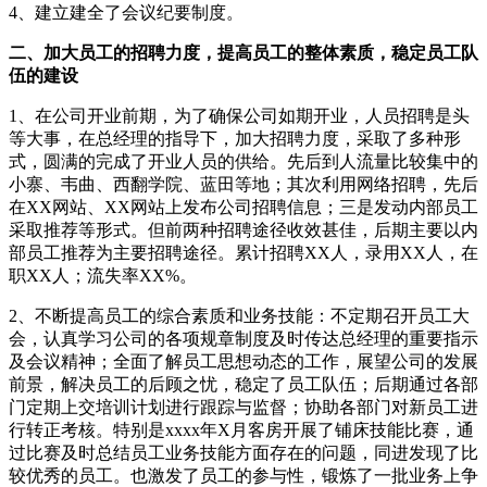
4、建立建全了会议纪要制度。
二、加大员工的招聘力度，提高员工的整体素质，稳定员工队
伍的建设
1、在公司开业前期，为了确保公司如期开业，人员招聘是头
等大事，在总经理的指导下，加大招聘力度，采取了多种形
式，圆满的完成了开业人员的供给。先后到人流量比较集中的
小寨、韦曲、西翻学院、蓝田等地；其次利用网络招聘，先后
在XX网站、XX网站上发布公司招聘信息；三是发动内部员工
采取推荐等形式。但前两种招聘途径收效甚佳，后期主要以内
部员工推荐为主要招聘途径。累计招聘XX人，录用XX人，在
职XX人；流失率XX%。
2、不断提高员工的综合素质和业务技能：不定期召开员工大
会，认真学习公司的各项规章制度及时传达总经理的重要指示
及会议精神；全面了解员工思想动态的工作，展望公司的发展
前景，解决员工的后顾之忧，稳定了员工队伍；后期通过各部
门定期上交培训计划进行跟踪与监督；协助各部门对新员工进
行转正考核。特别是xxxx年X月客房开展了铺床技能比赛，通
过比赛及时总结员工业务技能方面存在的问题，同进发现了比
较优秀的员工。也激发了员工的参与性，锻炼了一批业务上争