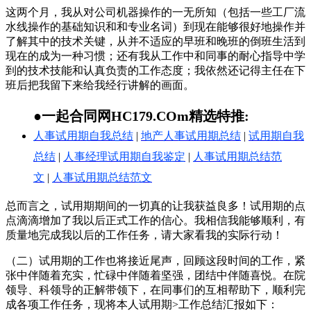
这两个月，我从对公司机器操作的一无所知（包括一些工厂流
水线操作的基础知识和和专业名词）到现在能够很好地操作并
了解其中的技术关键，从并不适应的早班和晚班的倒班生活到
现在的成为一种习惯；还有我从工作中和同事的耐心指导中学
到的技术技能和认真负责的工作态度；我依然还记得主任在下
班后把我留下来给我经行讲解的画面。
●一起合同网HC179.COm精选特推:
人事试用期自我总结
|
地产人事试用期总结
|
试用期自我
总结
|
人事经理试用期自我鉴定
|
人事试用期总结范
文
|
人事试用期总结范文
总而言之，试用期期间的一切真的让我获益良多！试用期的点
点滴滴增加了我以后正式工作的信心。我相信我能够顺利，有
质量地完成我以后的工作任务，请大家看我的实际行动！
（二）试用期的工作也将接近尾声，回顾这段时间的工作，紧
张中伴随着充实，忙碌中伴随着坚强，团结中伴随喜悦。在院
领导、科领导的正解带领下，在同事们的互相帮助下，顺利完
成各项工作任务，现将本人试用期>工作总结汇报如下：