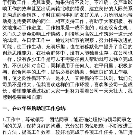
于行政工作，尤其重要。如果沟通不及时、不准确，会严重影
响工作的效率甚至出现南辕北辙的错误。建立良好的人际关系
是沟通的金钥匙，平时注重同事间的友好关系，力所能及地帮
助身边需要帮助的同仁，相互支持工作，有助于大家积极、有
效地推动工作进度。工作如果是一成不变的，就会没有生机，
久而久之更会影响工作情绪，间接地为高效工作筑起一道无形
的城墙。在日常工作中，通过对细节的观察，努力找寻改进的
可能，使工作生动、充满乐趣，也在潜移默化中提升了自己的
创新思维能力。在社会群体中，没有人能独自生存，在公司也
一样，没有多少工作是可以不需要任何人帮助就可以独立完成
的。不仅仅针对自己，同样适用于任何人。在平日里，积极参
与、配合同事的工作，提供必要的协助，创建良好的工作氛
围，使之良性循环下去，是本人一直遵循的不二法则。我们公
司虽不是很大，但我喜欢这样的工作环境，喜欢和公司一起成
长，希望能够通过我们大家一起努力看着公司一天天壮大，我
感到很荣幸和自豪!
一、在xx年采购助理工作总结:
1.工作中，尊敬领导，团结同事，能正确处理好与领导同事之
间的关系，保持良好的沟通。充分发挥岗位职能，不断改进工
作方法，提高工作效率，较好地完成了各项工作任务，保证货