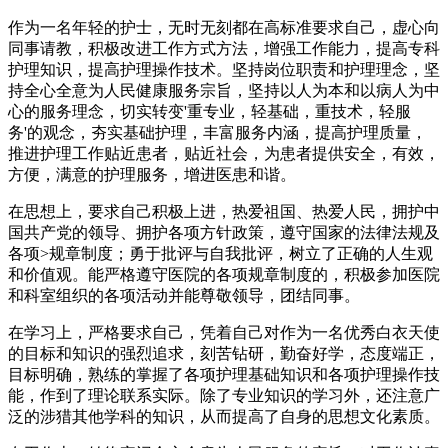
作为一名年轻的护士，无时无刻都在高标准要求自己，虚心向
同事请教，积极改进工作方式方法，增强工作能力，提高专科
护理知识，提高护理操作技术。坚持岗位职责和护理理念，坚
持全心全意为人民健康服务宗旨，坚持以人为本和以病人为中
心的服务理念，切实转变'重专业，轻基础，重技术，轻服
务'的观念，夯实基础护理，丰富服务内涵，提高护理质量，
推进护理工作贴近患者，贴近社会，为患者提供安全，有效，
方便，满意的护理服务，增进医患和谐。
在思想上，要求自己积极上进，热爱祖国、热爱人民，拥护中
国共产党的领导、拥护各项方针政策，遵守国家的法律法规及
各项>规章制度；勇于批评与自我批评，树立了正确的人生观
和价值观。能严格遵守医院的各项规章制度的，积极参加医院
和科室组织的各项活动并能尊敬领导，团结同事。
在学习上，严格要求自己，凭着自己对作为一名优秀白衣天使
的目标和知识的强烈追求，刻苦钻研，勤奋好学，态度端正，
目标明确，熟练的掌握了各项护理基础知识和各项护理操作技
能，作到了理论联系实际。除了专业知识的学习外，还注意广
泛的涉猎其他学科的知识，从而提高了自身的思想文化素质。