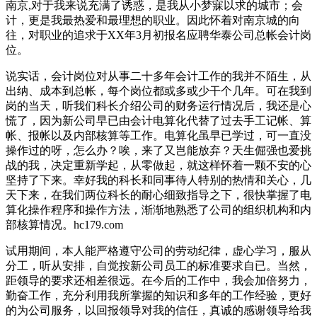
南京,对于我来说充满了诱惑，是我从小梦寐以求的城市；会
计，更是我最热爱和最理想的职业。因此怀着对南京城的向
往，对职业的追求于XX年3月初报名应聘华泰公司总帐会计岗
位。
说实话，会计岗位对从事二十多年会计工作的我并不陌生，从
出纳、成本到总帐，每个岗位都或多或少干个几年。可在我到
岗的当天，听我们科长介绍公司的财务运行情况后，我还是心
慌了，因为新公司早已由会计电算化代替了过去手工记帐、算
帐、报帐以及内部核算等工作。电算化虽早已学过，可一直没
操作过的呀，怎么办？唉，来了又岂能放弃？天生倔强也爱挑
战的我，决定重新学起，从零做起，就这样怀着一颗不安的心
坚持了下来。幸好我的科长和同事待人特别的热情和关心，几
天下来，在我们两位科长的耐心细致指导之下，很快掌握了电
算化操作程序和操作方法，渐渐地熟悉了公司的组织机构和内
部核算情况。hc179.com
试用期间，本人能严格遵守公司的劳动纪律，虚心学习，服从
分工，听从安排，自觉按新公司员工的标准要求自已。当然，
距领导的要求还相差很远。在今后的工作中，我会加倍努力，
勤奋工作，充分利用我所掌握的知识和多年的工作经验，更好
的为公司服务，以回报领导对我的信任，真诚的感谢领导给我