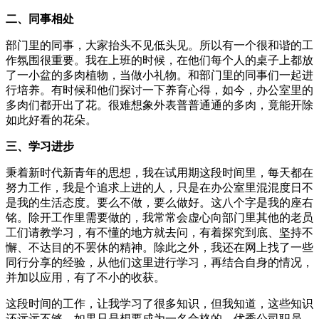
二、同事相处
部门里的同事，大家抬头不见低头见。所以有一个很和谐的工
作氛围很重要。我在上班的时候，在他们每个人的桌子上都放
了一小盆的多肉植物，当做小礼物。和部门里的同事们一起进
行培养。有时候和他们探讨一下养育心得，如今，办公室里的
多肉们都开出了花。很难想象外表普普通通的多肉，竟能开除
如此好看的花朵。
三、学习进步
秉着新时代新青年的思想，我在试用期这段时间里，每天都在
努力工作，我是个追求上进的人，只是在办公室里混混度日不
是我的生活态度。要么不做，要么做好。这八个字是我的座右
铭。除开工作里需要做的，我常常会虚心向部门里其他的老员
工们请教学习，有不懂的地方就去问，有着探究到底、坚持不
懈、不达目的不罢休的精神。除此之外，我还在网上找了一些
同行分享的经验，从他们这里进行学习，再结合自身的情况，
并加以应用，有了不小的收获。
这段时间的工作，让我学习了很多知识，但我知道，这些知识
还远远不够。如果只是想要成为一名合格的、优秀公司职员，