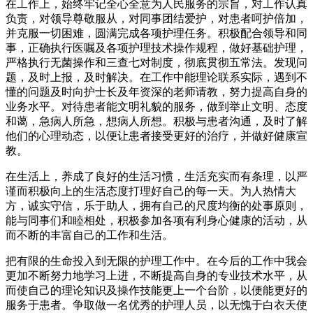
在工作上，始终牢记全心全意为人民服务的宗旨，对工作认真
负责，对领导尊敬服从，对同事团结爱护，对患者呵护倍加，
并克服一切困难，圆满完成各项护理任务。积极配合领导和同
事，正确执行医嘱及各项护理技术操作规程，做好基础护理，
严格执行无菌操作和三查七对制度，彻底贯彻五常法。发现问
题，及时上报，及时解决。在工作中能理论联系实际，遇到不
懂的问题及时向护士长及年资深的老师请教，努力提高自身的
业务水平。对待患者能文明礼貌的服务，做到举止文明、态度
和蔼，急病人所急，想病人所想。积极与患者沟通，及时了解
他们的心理动态，以便让患者接受更好的治疗，并做好健康宣
教。
在生活上，养成了良好的生活习惯，生活充实而有条理，以严
谨而积极向上的生活态度打理好自己的每一天。为人热情大
方，诚实守信，乐于助人，拥有自己的尺度均衡的处事原则，
能与同事们和睦相处，积极参加各项有利身心健康的活动，从
而不断的丰富自己的工作和生活。
把有限的生命投入到无限的护理工作中。在今后的工作中我会
更加不断努力地学习上进，不断提高自身的专业技术水平，从
而使自己的理论知识及操作技能更上一个台阶，以便能更好的
服务于患者。争取做一名优秀的护理人员，以无愧于白衣天使