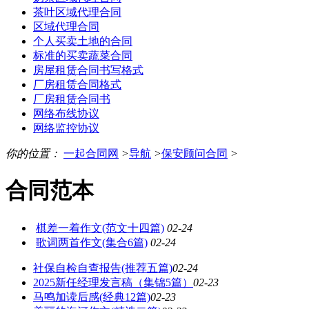
茶叶区域代理合同
区域代理合同
个人买卖土地的合同
标准的买卖蔬菜合同
房屋租赁合同书写格式
厂房租赁合同格式
厂房租赁合同书
网络布线协议
网络监控协议
你的位置：
一起合同网
>
导航
>
保安顾问合同
>
合同范本
棋差一着作文(范文十四篇)
02-24
歌词两首作文(集合6篇)
02-24
社保自检自查报告(推荐五篇)
02-24
2025新任经理发言稿（集锦5篇）
02-23
马鸣加读后感(经典12篇)
02-23