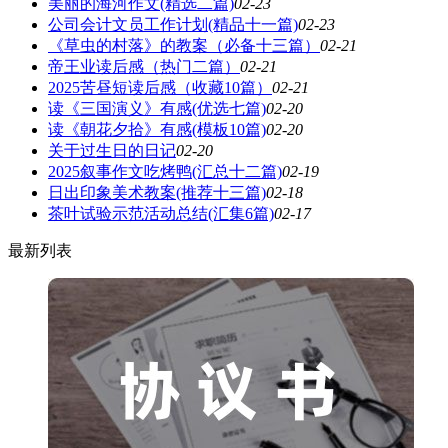
美丽的海河作文(精选二篇)
02-23
公司会计文员工作计划(精品十一篇)
02-23
《草虫的村落》的教案（必备十三篇）
02-21
帝王业读后感（热门二篇）
02-21
2025苦昼短读后感（收藏10篇）
02-21
读《三国演义》有感(优选七篇)
02-20
读《朝花夕拾》有感(模板10篇)
02-20
关于过生日的日记
02-20
2025叙事作文吃烤鸭(汇总十二篇)
02-19
日出印象美术教案(推荐十三篇)
02-18
茶叶试验示范活动总结(汇集6篇)
02-17
最新列表