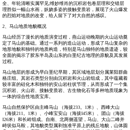
全、年轮清晰实属罕见;维妙维肖的沉积岩包卷层理和交错层
理胜似一幅山水画，妖娆多姿的接触变质岩，展现了火山爆发
的烈焰对地质的改变，给人留下了对大自然的感叹。
2、马山地质地貌概况
马山经历了漫长的地质演变过程，燕山运动晚期的火山运动奠
定了马山的基础。通过一系列的造山运动，形成了马山复杂的
地形地貌和独特的地质构造，特别是马山独特的地质遗迹，较
全面的揭示了胶东半岛及山东的白垩纪古地理的原貌及其发展
过程。
马山地层的形成为早白垩纪早期，其区域地层划分属莱阳群曲
格庄组。其岩石类型分别由沉积岩和火山岩组成，其中蕴藏着
较丰富的硅化木和独特的安山岩柱状节理，从而形成了一个集
沉积岩、火山岩、接触变质岩、古生物化石等多种地质现象为
一体的综合性地质宝库。
马山自然保护区由主峰马山 （海拔233。1米）、西峰大山
（海拔211。1米）、小峰宝安山（海拔I45米）、团山（海拔
I26米）和长岭组成。自南、北两侧遥望，马山、大山二峰并
峙状似马鞍，其地貌类型属剥蚀准平原上的残丘地貌，山体圆