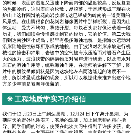
的时候，表面的温度又迅速下降而内部的温度较高，反反复复
的热胀冷缩，这时表面会松散，易脱落，于是就形成了现在火
炉山上这样圆滑的花岗岩(如图),这已经成为岭南的一道美丽的
风景线。在山脚很多的花岗岩都像图片中那样断裂，是因为山
体运动，受力不均匀，导致开裂。每块石头都好像记载着一段
历史，我们细读会慢慢感觉到它的经历，它的价值。第二天我
们到达南沙区小虎岛，那里有很多海蚀地貌，是指海水运动对
沿岸陆地侵蚀破坏所形成的地貌。由于波浪对岩岸岸坡进行机
械性的撞击和冲刷，岩缝中的空气被海浪压缩而对岩石产生巨
大的压力，波浪挟带的碎屑物质对岩岸进行研磨，以及海水对
岩石的溶蚀作用等，统称海蚀作用。在老师的讲解下了解，图
片中的横纹呈倾斜状是因为这块地左右两边隆起的速度不一
致，所以才呈现这样的现象，所以可以根据此来推算出这个地
方多少年前是被海洋覆盖的。
❈ 工程地质学实习介绍信
我们于12 月23日上午到达巢湖，12月24 日下午离开巢湖。为
期两天的野外地质实习，实地的观测，加上周老师的精心指
导、同学们间的讨论，使我在此次实习中得到了许多收获。此
次野外考察，一方面开阔了我们的视野、丰富和扩大了我们的