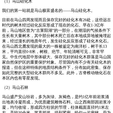
（1）马山硅化木
我们的第一站就是马山极富盛名的——马山硅化木。
目前在马山四周发现而且保存完好的硅化木有26处，这些远古
时代的树木经过硅化反应形成了现在的化石。早在1·3亿年
前，马山地区曾为“古莱阳湖”的一部分，在潮湿的气候条件下
生长有大量树木，其中部分树木死亡后在本地或异地被掩埋起
来，经过漫长的地质年代，发生硅化反应形成了硅化木化石。
在马山西北麓发现的最大的一株被鉴定为南洋杉，树干长13
米，平均直径0·8米，树根、疤节、年轮清晰可见，非常罕
见。中生代地层中形体硕大、保存完好的硅化木群落是马山国
家自然保护区的重要保护对象。尽管国内有不少有关硅化木的
报道，但在这样特殊的地质结构条件下，分布如此密集、保存
如此完整的大型硅化木群尚不多见。此外，古脊椎动物化石在
本区内也有零星发现。
（2）马山石林
马山盛产安山玢岩，多为灰绿、灰褐色，是约1亿年前岩浆涌
出地表冷凝而成，为优质建筑雕饰石料。山之西南部因岩浆冷
凝，均匀收缩，形成四方柱状的节理，柱体截面直径约1米左
右，高约30余米，笔直挺拔，排列紧密，恰似一片密林，蔚为