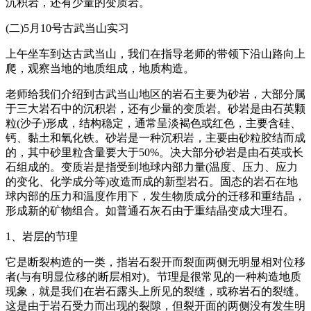
沉积岩，还有少量的变质岩。
(二)5月10号古武当山实习
上午坐车到达古武当山，我们在指导老师的带领下沿山路向上
爬，观察当地的地质组成，地质构造。
老师给我们介绍到古武当山地区的岩石主要为砂岩，大部分属
于三大岩石中的沉积岩，还有少量的变质岩。砂岩是由石英颗
粒(沙子)形成，结构稳定，通常呈淡褐色或红色，主要含硅、
钙、黏土和氧化铁。砂岩是一种沉积岩，主要由砂粒胶结而成
的，其中砂里粒含量要大于50%。决大部分砂岩是由石英或长
石组成的。变质岩是指受到地球内部力量(温度、压力、应力
的变化、化学成分等)改造而成的新型岩石。固态的岩石在地
球内部的压力和温度作用下，发生物质成分的迁移和重结晶，
形成新的矿物组合。如普通石灰石由于重结晶变成大理石。
1、岩层的节理
它是断裂构造的一类，指岩石裂开而裂面两侧无明显相对位移
者(与有明显位移的断层相对)。节理是很常见的一种构造地质
现象，就是我们在岩石露头上所见的裂缝，或称岩石的裂缝。
这是由于岩石受力而出现的裂隙，但裂开面的两侧没有发生明