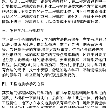
题。所以，工程地质问题是复杂多样的，在工程建设过程中一
定要根据工程地质条件和具体工程的建设要求两个方面紧密的
联系起来，有针对性的开展工程地质工作，切不可在未查清建
设场区的工程地质条件或对工程地质问题分析、评价不充分的
情况下进行工程建设活动，以免造成不良影响或严重后果。
三、怎样学习工程地质学
学习是一个长期的过程，学习的方法也有很多，主要有理解记
忆法，快速诵读法，提纲挈领法，求同存异法，图表背诵法
等。兴趣是最好的方法,培养兴趣很重要。你自己是你过去的
累积形成的，你的成功是你的过去点滴累积的，所以平时要注
意积累，要养成正确的思维模式。要重视积累，才能学好这门
课程。认真安排时间，学前预习，充分利用课堂时间，学习要
有合理的规律，找一个安静、舒适的地方学习，不能情绪波动
的时候学习，树立正确的考试观是很重要的。
四、工程地质学学习心得
其实这门课程比较容易学习的，前几章都是基础地质学学过的
知识，大概看一下就能明白。后面的几章主要是土体、岩体的
工程特性，地下水在水文地质学又有详细介绍，地质灾害也学
过，所以总体上要学的东西不多。但它对我们知识的联接，形