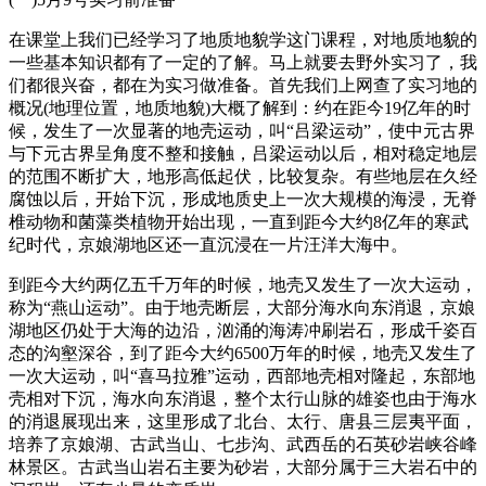
在课堂上我们已经学习了地质地貌学这门课程，对地质地貌的
一些基本知识都有了一定的了解。马上就要去野外实习了，我
们都很兴奋，都在为实习做准备。首先我们上网查了实习地的
概况(地理位置，地质地貌)大概了解到：约在距今19亿年的时
候，发生了一次显著的地壳运动，叫“吕梁运动”，使中元古界
与下元古界呈角度不整和接触，吕梁运动以后，相对稳定地层
的范围不断扩大，地形高低起伏，比较复杂。有些地层在久经
腐蚀以后，开始下沉，形成地质史上一次大规模的海浸，无脊
椎动物和菌藻类植物开始出现，一直到距今大约8亿年的寒武
纪时代，京娘湖地区还一直沉浸在一片汪洋大海中。
到距今大约两亿五千万年的时候，地壳又发生了一次大运动，
称为“燕山运动”。由于地壳断层，大部分海水向东消退，京娘
湖地区仍处于大海的边沿，汹涌的海涛冲刷岩石，形成千姿百
态的沟壑深谷，到了距今大约6500万年的时候，地壳又发生了
一次大运动，叫“喜马拉雅”运动，西部地壳相对隆起，东部地
壳相对下沉，海水向东消退，整个太行山脉的雄姿也由于海水
的消退展现出来，这里形成了北台、太行、唐县三层夷平面，
培养了京娘湖、古武当山、七步沟、武西岳的石英砂岩峡谷峰
林景区。古武当山岩石主要为砂岩，大部分属于三大岩石中的