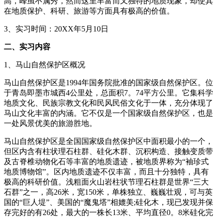
高，峰虽不属秀，然而这里丰富而又独特的地质现象，却使其
在地质保护、科研、旅游等方面具有极高的价值。
3、实习时间：20XX年5月10日
二、实习内容
1、马山自然保护区概况
马山自然保护区是1994年国务院批准的国家级自然保护区。位
于青岛即墨市城西4公里处，总面积7。74平方公里。它集科学
地质文化、民族宗教文化和民风民俗文化于一体，充分体现了
马山文化丰富的内涵。它不仅是一个国家级自然保护区，也是
一处风景优美的旅游胜地。
马山自然保护区是全国国家级自然保护区中面积最小的一个，
但区内含有柱状理石柱群、硅化木群、沉积构造、接触变质带
及古脊椎动物化石等丰富的地质遗迹，被地质界称为“袖珍式
地质博物馆”。区内地质遗迹不仅丰富，而且十分独特，具有
极高的科研价值。浅粗面火山岩柱状节理石柱群是世界“三大
石群”之一，高26米，宽150米，单株独立、巍巍壮观，可与英
国的“巨人堤”、美国的“魔鬼塔”相媲美;硅化木，现已发现并保
存完好的有26处，最大的一株长13米、平均直径0。8米硅化完