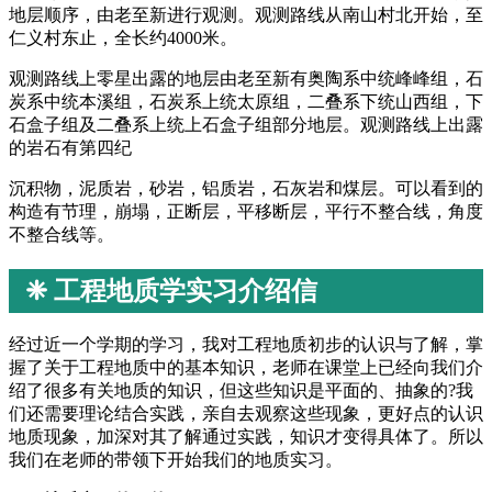
地层顺序，由老至新进行观测。观测路线从南山村北开始，至
仁义村东止，全长约4000米。
观测路线上零星出露的地层由老至新有奥陶系中统峰峰组，石
炭系中统本溪组，石炭系上统太原组，二叠系下统山西组，下
石盒子组及二叠系上统上石盒子组部分地层。观测路线上出露
的岩石有第四纪
沉积物，泥质岩，砂岩，铝质岩，石灰岩和煤层。可以看到的
构造有节理，崩塌，正断层，平移断层，平行不整合线，角度
不整合线等。
❈ 工程地质学实习介绍信
经过近一个学期的学习，我对工程地质初步的认识与了解，掌
握了关于工程地质中的基本知识，老师在课堂上已经向我们介
绍了很多有关地质的知识，但这些知识是平面的、抽象的?我
们还需要理论结合实践，亲自去观察这些现象，更好点的认识
地质现象，加深对其了解通过实践，知识才变得具体了。所以
我们在老师的带领下开始我们的地质实习。