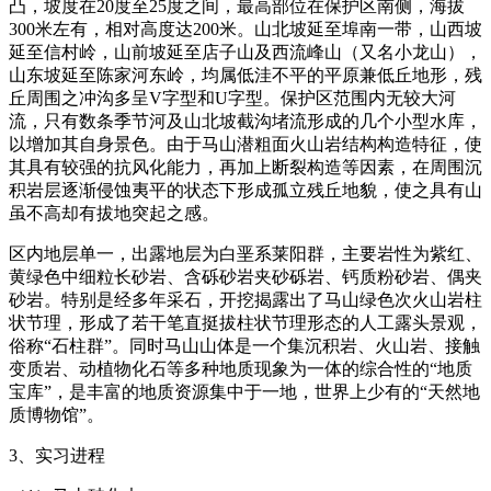
凸，坡度在20度至25度之间，最高部位在保护区南侧，海拔
300米左有，相对高度达200米。山北坡延至埠南一带，山西坡
延至信村岭，山前坡延至店子山及西流峰山（又名小龙山），
山东坡延至陈家河东岭，均属低洼不平的平原兼低丘地形，残
丘周围之冲沟多呈V字型和U字型。保护区范围内无较大河
流，只有数条季节河及山北坡截沟堵流形成的几个小型水库，
以增加其自身景色。由于马山潜粗面火山岩结构构造特征，使
其具有较强的抗风化能力，再加上断裂构造等因素，在周围沉
积岩层逐渐侵蚀夷平的状态下形成孤立残丘地貌，使之具有山
虽不高却有拔地突起之感。
区内地层单一，出露地层为白垩系莱阳群，主要岩性为紫红、
黄绿色中细粒长砂岩、含砾砂岩夹砂砾岩、钙质粉砂岩、偶夹
砂岩。特别是经多年采石，开挖揭露出了马山绿色次火山岩柱
状节理，形成了若干笔直挺拔柱状节理形态的人工露头景观，
俗称“石柱群”。同时马山山体是一个集沉积岩、火山岩、接触
变质岩、动植物化石等多种地质现象为一体的综合性的“地质
宝库”，是丰富的地质资源集中于一地，世界上少有的“天然地
质博物馆”。
3、实习进程