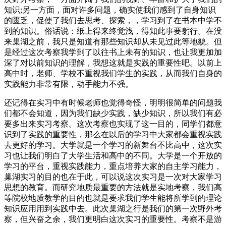
知识;另一方面，面对许多问题，确实使我们感到了自身知识
的匮乏，促使了我们去思考、探索，，学习到了在书本中学不
到的知识。俗话说：纸上得来终觉浅，得知此事要躬行。在没
来巢湖之前，我只是知道有那些知识却从未见过此等地貌。但
是经过这次考察我学到了以往书上未有的知识，也让我更加加
深了对以前知识的理解，我想这就是实践的重要性吧。以前上
高中时，老师、学校不重视我们学生的实践，从而我们自身的
实践能力非常有限，动手能力不强。
还记得在实习中有时候老师也觉得奇怪，明明很简单的问题我
们都不会知道，因为我们缺少实践，缺少知识，所以我们有必
要多出来实习考察。这次考察也实现了这一目的，同学们都意
识到了实践的重要性，那么在以后的学习中大家都会重视实践
去更好的学习。大学就是一个学习的新舞台不比高中，这次实
习也让我们明白了大学生活和高中的不同。大学是一个开放的
学习的平台，重视实践能力，重点培养大家的自主学习能力，
巢湖实习的目的也在于此，可以说这次实习是一次对大家学习
思想的教育。而研究地质最重要的方法就是实地考察，我们高
等院校地质教学的目的也就是要求我们学生能将所学到的理论
知识应用用到实践中去。此次巢湖之行是我们的第一次野外考
察，但兴奋之余，我们更明白这次实习的重要性。考察不是游