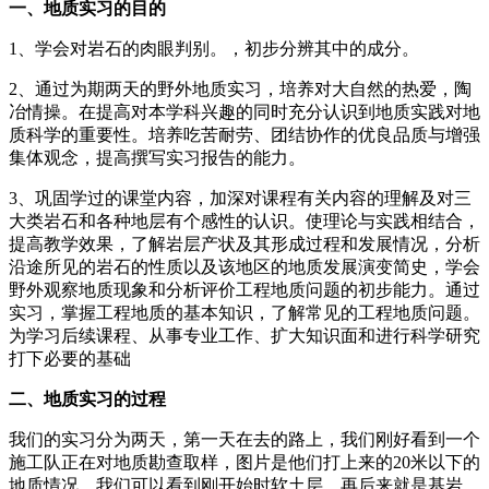
一、地质实习的目的
1、学会对岩石的肉眼判别。，初步分辨其中的成分。
2、通过为期两天的野外地质实习，培养对大自然的热爱，陶
冶情操。在提高对本学科兴趣的同时充分认识到地质实践对地
质科学的重要性。培养吃苦耐劳、团结协作的优良品质与增强
集体观念，提高撰写实习报告的能力。
3、巩固学过的课堂内容，加深对课程有关内容的理解及对三
大类岩石和各种地层有个感性的认识。使理论与实践相结合，
提高教学效果，了解岩层产状及其形成过程和发展情况，分析
沿途所见的岩石的性质以及该地区的地质发展演变简史，学会
野外观察地质现象和分析评价工程地质问题的初步能力。通过
实习，掌握工程地质的基本知识，了解常见的工程地质问题。
为学习后续课程、从事专业工作、扩大知识面和进行科学研究
打下必要的基础
二、地质实习的过程
我们的实习分为两天，第一天在去的路上，我们刚好看到一个
施工队正在对地质勘查取样，图片是他们打上来的20米以下的
地质情况，我们可以看到刚开始时软土层，再后来就是基岩。