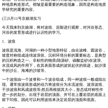
种地质构造形式。褶皱是最重要的构造现象，因而是构造地质
学研究的重要内容。
(三)5月11号京娘湖实习
今天我来到京娘湖，将对波痕、泥裂进行观察，对河谷形态、
河谷的发育形成进行认识性的学习。
1、波痕
波痕是浅海、河湖的一种小型地形特征，由尖波峰、圆波谷，
坡度对称组成连绵波浪状。沉积环境分析的重要标志，是典型
的沉积构造之一。非粘性的物质(陆源砂、碳酸盐砂)在波浪、
水流或风的作用下，在其表面形成的波状起伏的痕迹，如沙漠
中的沙丘、海滩的沙坡等。
一个波痕由一个波脊和一个波谷组成，同一种波痕一般成组出
现。通常按波痕形成的动力将波痕分为水流波痕、波浪波痕、
干涉波痕和风成波痕等;然后再根据其大小，形态或对称性作
进一步的划分。出现于岩层的顶面。并可在上覆岩层的底面上
留下印痕。因此可以利用波痕来决定岩层的顶面和底面。