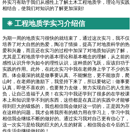
外实习有助于我们从感性上了解土木工程地质学，理论与实践
相结合，使我们对知识的了解更加深刻!
❈ 工程地质学实习介绍信
为期一周的地质实习很快的就结束了，通过这次实习，我不仅
培养了对大自然的热爱，陶冶了情操，提高了对地质科学的热
爱和兴趣，而且还在实习的过程中加深了对地质知识的了解，
尤其是工程地质学中的基本理论和基本概念的理解，从之前的
感性认识升华为如今的理性认识，这种质的飞跃，应该归功于
实践的作用。此外，在此次实习中我在老师身上学了不少的东
西。体会最深的就是做事要认真、不能懈怠，更不能放弃，爬
山时，在老师的激励下，我坚持下来了，所以要铭记：做事要
认真，即使不喜欢的，也要努力去做，努力实现自己的人生抱
负，让自己造福于人类！在实习中我还学到了很多的在学校课
本上和知识里学不到的东西，这些都是在真正的实践中才能够
得到巨大的锻炼的，我也相信我会做好这一切的，正是因为存
在这样的问题，我才会将我所有的精力用在学习上，学习中我
相信我会继续不断的做好的。通过实习我对自己更有信心了，
这一次实习是给我的巨大的人生的财富，相信我会在今后的工
作生活中继续做好的！