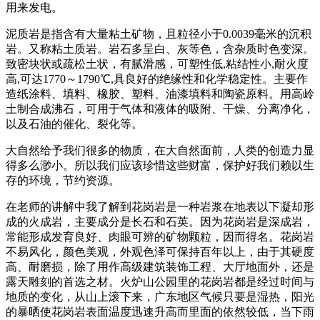
用来发电。
泥质岩是指含有大量粘土矿物，且粒径小于0.0039毫米的沉积
岩。又称粘土质岩。岩石多呈白、灰等色，含杂质时色变深。
致密块状或疏松土状，有腻滑感，可塑性低,粘结性小,耐火度
高,可达1770～1790℃,具良好的绝缘性和化学稳定性。主要作
造纸涂料、填料、橡胶、塑料、油漆填料和陶瓷原料。用高岭
土制合成沸石，可用于气体和液体的吸附、干燥、分离净化，
以及石油的催化、裂化等。
大自然给予我们很多的物质，在大自然面前，人类的创造力显
得多么渺小。所以我们应该珍惜这些财富，保护好我们赖以生
存的环境，节约资源。
在老师的讲解中我了解到花岗岩是一种岩浆在地表以下凝却形
成的火成岩，主要成分是长石和石英。因为花岗岩是深成岩，
常能形成发育良好、肉眼可辨的矿物颗粒，因而得名。花岗岩
不易风化，颜色美观，外观色泽可保持百年以上，由于其硬度
高、耐磨损，除了用作高级建筑装饰工程、大厅地面外，还是
露天雕刻的首选之材。火炉山公园里的花岗岩都是经过时间与
地质的变化，从山上滚下来，广东地区气候只要是湿热，阳光
的暴晒使花岗岩表面温度迅速升高而里面的依然较低，当下雨