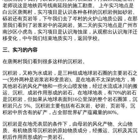
老师说这是地铁四号线南延段的施工勘查。 上午实习地点是
白云区唐阁村，实习项目是认识各种各样的沉积岩例如砂岩、
砾岩还有页岩等，下午我们去了岑村的火炉山地质公园，在那
里我们看到了岩浆岩中的花岗岩。第二天的实习地点是广州市
南沙区小虎岛，实习项目是认识海蚀崖，从观察出认识海洋迁
移变化，中午我们结束地质实习，返回学校。
三、实习的内容
在唐阁村我们看到很多这样的沉积岩。
沉积岩，又称为水成岩，是三种组成地球岩石圈的主要岩石之
一(另外两种是岩浆岩和变质岩)。是在地表不太深的地方，将
其他岩石的风化产物和一些火山喷发物，经过水流或冰川的搬
运、沉积、成岩作用形成的岩石。在地球地表，有70%的岩石
是沉积岩，但如果从地球表面到16公里深的整个岩石圈算，沉
积岩只占 5%。沉积岩主要包括有石灰岩、砂岩、页岩等。沉
积岩中所含有的矿产，占全部世界矿产蕴藏量的80%。
沉积岩是在地壳表层的条件下，由母岩的风化产物、火山物
质、有机物质等沉积岩的原始物质成分，经搬运、沉积及其沉
积后作用而形成的一类岩石。