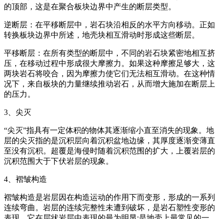
的顶部，这是在聚合板块边界中产生的断层类型。
逆断层：在平移断层中，岩石块沿相反的水平方向移动。正如
转换板块边界中所述，地壳块相互滑动时形成这些断层。
平移断层：在所有类型的断层中，不同的岩石块紧密地相互挤
压，在移动过程中形成很大摩擦力。如果这种摩擦足够大，这
两块岩石将咬合，因为摩擦力使它们无法相互滑动。在这种情
况下，来自板块的力量继续推动岩石，从而增大施加在断层上
的压力。
3、尖灭
“尖灭”指具有一定体积的物体其逐渐缩小直至消失的现象。地
层的尖灭指的是沉积层向着沉积盆地边缘，其厚度逐渐变薄直
至没有沉积。超覆是海侵时随着沉积范围的扩大，上覆岩层的
沉积范围大于下伏岩层的现象。
4、褶皱构造
褶皱构造是岩层因在构造运动的作用下而变形，形成的一系列
连续弯曲。岩层的连续完整性未遭到破坏，是岩石塑性变形的
表现。它在层状岩层中表现的最为明显;是地壳上最常见的一