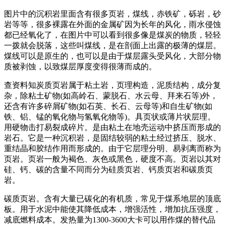
图片中的沉积岩里面含有很多页岩，煤线，赤铁矿，砾岩，砂
岩等等，很多裸露在外面的金属矿因为长年的风化，雨水侵蚀
都已经氧化了，在图片中可以看到很多像是煤炭的物质，轻轻
一拨就会脱落，这些叫煤线，是在剖面上出露的极薄的煤层。
煤线可以是原生的，也可以是由于煤层露头受风化，大部分物
质被剥蚀，以致煤层厚度变得很薄而成的。
查资料知炭质页岩属于粘土岩，页理构造，泥质结构，成分复
杂，除粘土矿物(如高岭石、蒙脱石、水云母、拜来石等)外，
还含有许多碎屑矿物(如石英、长石、云母等)和自生矿物(如
铁、铝、锰的氧化物与氢氧化物等)。具页状或薄片状层理。
用硬物击打易裂成碎片。是由粘土在地壳运动中挤压而形成的
岩石。它是一种沉积岩，是固结较弱的粘土经过挤压、脱水、
重结晶和胶结作用而形成的。由于它层理分明、易剥离而称为
页岩。页岩一般为褐色、灰色或黑色，硬度不高。页岩以其对
硅、钙、碳的含量不同而分为硅质页岩、钙质页岩和碳质页
岩。
碳质页岩。含有大量已碳化的有机质，常见于煤系地层的顶底
板。用于水泥中能使其降低成本，增强活性，增加抗压强度，
减底燃料成本。发热量为1300-3600大卡可以用作煤的替代品