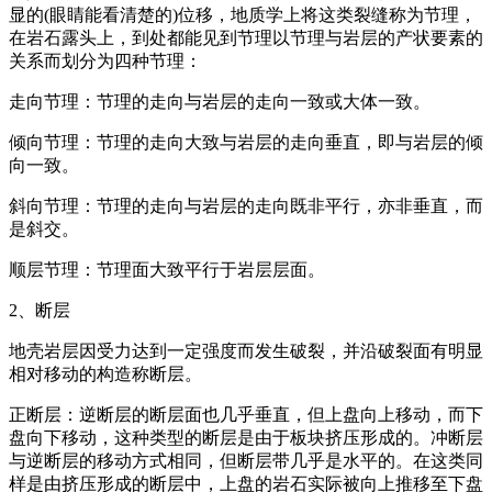
显的(眼睛能看清楚的)位移，地质学上将这类裂缝称为节理，
在岩石露头上，到处都能见到节理以节理与岩层的产状要素的
关系而划分为四种节理：
走向节理：节理的走向与岩层的走向一致或大体一致。
倾向节理：节理的走向大致与岩层的走向垂直，即与岩层的倾
向一致。
斜向节理：节理的走向与岩层的走向既非平行，亦非垂直，而
是斜交。
顺层节理：节理面大致平行于岩层层面。
2、断层
地壳岩层因受力达到一定强度而发生破裂，并沿破裂面有明显
相对移动的构造称断层。
正断层：逆断层的断层面也几乎垂直，但上盘向上移动，而下
盘向下移动，这种类型的断层是由于板块挤压形成的。冲断层
与逆断层的移动方式相同，但断层带几乎是水平的。在这类同
样是由挤压形成的断层中，上盘的岩石实际被向上推移至下盘