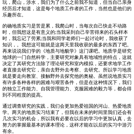
玩，爬山，涉水，我们为了什么之前我不知道，但当自己亲身
经历后才知道，这是每个地质工作者的工作，当然也是他们的
乐趣所在。
的确地质实习是苦是累，我爬山时，当每次自己快走不动路
时，但我想这是有意义的;当我采到自己辛苦得来的石头样本
时，我忘记了劳累;当我和同学老师们一起讨论时，我收获了
知识，。我想这可能就是这两天里我收获的最多的东西了吧。
再来说说我们学的《地质与地貌学》这门课吧。地质学是研究
地球的一门自然科学，主要研究对象具有地域性的特点，这就
决定了其研究方法除了理论研究和室内模拟，还要求地学工作
者直接去研究它，亲自去野外去考察、去研究。所以学习地质
就是要走向教室、接触野外去探究他的奥秘。虽然说地质实习
有许多各种各样的困难与艰苦条件，但是在这种情况下，我们
的独立工作能力、自我管理能力、克服困难的毅力等，都会得
到不同程度的提高。
通过调查研究的实践，我们会更加热爱祖国的河山、热爱地质
学。两天的地质实习结束了，但我在未来的时间里我们还会有
几次实习的机会，所以我有必要在以后的学习中更加认真，去
努力的掌握最基本的课本理论，这样才能在以后的实习中游刃
有余。