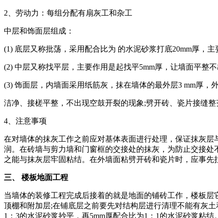
2、劳动力：每组分配有扇灰工和杂工
中层和饰面层组成：
(1) 底层又称批荡，采用配合比为 的水泥砂浆打底20mm厚
(2) 中层又称找平层，主要作用是起找平5mm厚，让墙面平整
(3) 饰面层，内墙面采用纸筋灰，抹在墙体的最外层3 mm
洁净、接槎平整，不出现空鼓开裂的现象;劈开砖、瓷片接缝
4、注意事项
在对墙体的抹灰工作之前应对基体表面进行处理，保证抹灰层
润。在砖墙与剪力墙和门窗框的交接处的抹灰，为防止交接处不
之能与抹灰层牢固粘结。在外墙面粘劈开砖和瓷片时，应事先
三、 楼板地面工程
当墙体的装修工程完成后接着的就是地面的铺砖工作，楼板层
顶棚和附加层;在铺底层之前要先对结构层进行清理不能有灰土
1：3的水泥砂浆抄平，再5mm厚配合比为1：1的水泥砂浆粘结