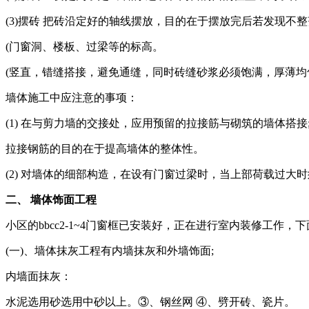
(3)摆砖 把砖沿定好的轴线摆放，目的在于摆放完后若发现不
(门窗洞、楼板、过梁等的标高。
(竖直，错缝搭接，避免通缝，同时砖缝砂浆必须饱满，厚薄均
墙体施工中应注意的事项：
(1) 在与剪力墙的交接处，应用预留的拉接筋与砌筑的墙体搭接
拉接钢筋的目的在于提高墙体的整体性。
(2) 对墙体的细部构造，在设有门窗过梁时，当上部荷载过大
二、 墙体饰面工程
小区的bbcc2-1~4门窗框已安装好，正在进行室内装修工作
(一)、墙体抹灰工程有内墙抹灰和外墙饰面;
内墙面抹灰：
水泥选用砂选用中砂以上。③、钢丝网 ④、劈开砖、瓷片。