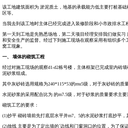
该工地建筑面积为 淤泥质土，地基的承载能力低主要打桩基础
区等。
当我去到该工地时主体已经完成进入装修阶段和小市政排水工程图纸
第一天到工地是先熟悉场地，第二天项目经理安排我们做实习
和安全生产的监督。经过下到施工现场在观察采用有组织多个工作
窝工现象。
一、 墙体的砌筑工程
经过对施工现场的观察d1-d2栋号楼，主体框架已完成室内砖
泥砂浆组成。
其中灰砂砖选用规格为240*115*53的mu5级，对于灰砂砖
水泥砂浆的采用配合比为 的m7.5级，对于砂浆的质量要求主
砌筑工艺的要求：
(1)抄平 砌砖墙前先打底层水平并m7。5的水泥砂浆打底抄
(2)放线 主要是为了定出墙的`边线和门窗洞口的位置，为了