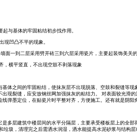
，主要起与基体的牢固粘结初步找作用。
不出现凹凸不平的现象。
厚，外墙面一到二层采用劈开砖三到六层采用瓷片，主要起装饰美关
整齐，横平竖直，不出现空鼓不剥落现象
与基体之间的牢固粘结，使抹灰层不出现脱落、空鼓和裂缝等现
出现裂缝，应安放钢丝网加强抹灰的粘结力。 对表面较光滑的
拉线弹墨定位，在贴瓷片时平整对齐，方便施工。还有就是阴阳
它是多层建筑中楼层间的水平分隔层，主要承受楼板层上的全部
和垃圾，清理完之后需洒水润湿，洒水能提高水泥砂浆与结构层粘
。