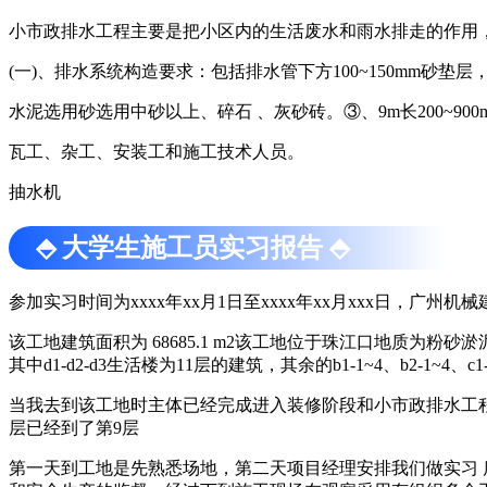
小市政排水工程主要是把小区内的生活废水和雨水排走的作用
(一)、排水系统构造要求：包括排水管下方100~150mm砂垫层，集
水泥选用砂选用中砂以上、碎石 、灰砂砖。③、9m长200~90
瓦工、杂工、安装工和施工技术人员。
抽水机
⬘ 大学生施工员实习报告 ⬘
参加实习时间为xxxx年xx月1日至xxxx年xx月xxx日，广
该工地建筑面积为 68685.1 m2该工地位于珠江口地质为
其中d1-d2-d3生活楼为11层的建筑，其余的b1-1~4、b2
当我去到该工地时主体已经完成进入装修阶段和小市政排水工程图纸审批
层已经到了第9层
第一天到工地是先熟悉场地，第二天项目经理安排我们做实习