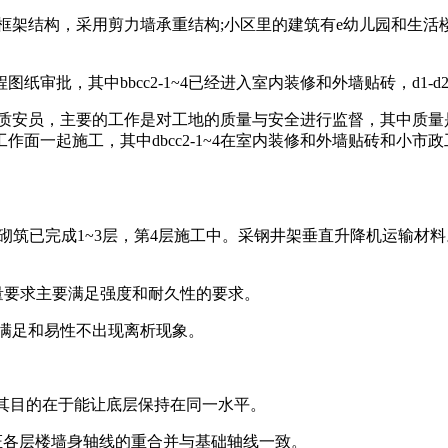
框架结构，采用剪力墙承重结构;小区里的建筑有e幼儿园和生活楼
审批，其中bbcc2-1~4已经进入室内装修和外墙贴砖，d1-
 质安员，主要的工作是对工地的质量与安全进行监督，其中质量
面一起施工，其中dbcc2-1~4在室内装修和外墙贴砖和小
墙砌筑已完成1~3层，第4层施工中。采钢井架垂直升降机运输材
的质量要求主要满足强度和耐久性的要求。
要满足和易性不出现离析现象。
平，其目的在于能让底层保持在同一水平。
保证各层楼墙身轴线的重合并与基础轴线一致。