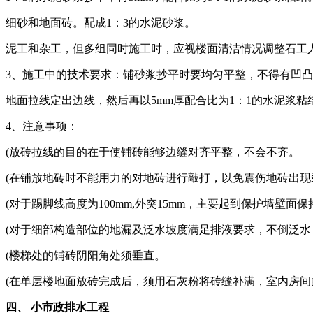
细砂和地面砖。配成1：3的水泥砂浆。
泥工和杂工，但多组同时施工时，应视楼面清洁情况调整石工
3、施工中的技术要求：铺砂浆抄平时要均匀平整，不得有凹凸
地面拉线定出边线，然后再以5mm厚配合比为1：1的水泥浆
4、注意事项：
(放砖拉线的目的在于使铺砖能够边缝对齐平整，不会不齐。
(在铺放地砖时不能用力的对地砖进行敲打，以免震伤地砖出
(对于踢脚线高度为100mm,外突15mm，主要起到保护墙壁
(对于细部构造部位的地漏及泛水坡度满足排液要求，不倒泛水
(楼梯处的铺砖阴阳角处须垂直。
(在单层楼地面放砖完成后，须用石灰粉将砖缝补满，室内房
四、 小市政排水工程