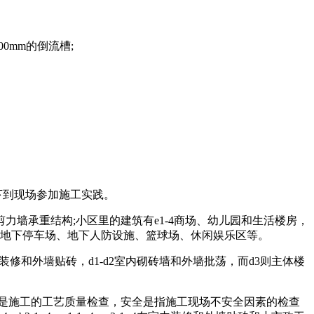
00mm的倒流槽;
工员下到现场参加施工实践。
剪力墙承重结构;小区里的建筑有e1-4商场、幼儿园和生活楼房，
垃圾回收站、地下停车场、地下人防设施、篮球场、休闲娱乐区等。
室内装修和外墙贴砖，d1-d2室内砌砖墙和外墙批荡，而d3则主体楼
是施工的工艺质量检查，安全是指施工现场不安全因素的检查