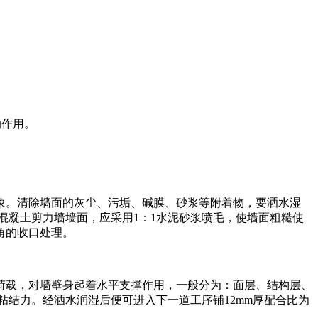
的作用。
象。清除墙面的灰尘、污垢、碱膜、砂浆等附着物，要洒水湿
混凝土剪力墙墙面，应采用1：1水泥砂浆喷毛，使墙面粗糙使
角的收口处理。
荷载，对墙壁身起着水平支撑作用，一般分为：面层、结构层、
结力。经洒水润湿后便可进入下一道工序铺12mm厚配合比为