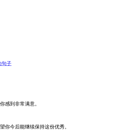
的句子
对你感到非常满意。
希望你今后能继续保持这份优秀。