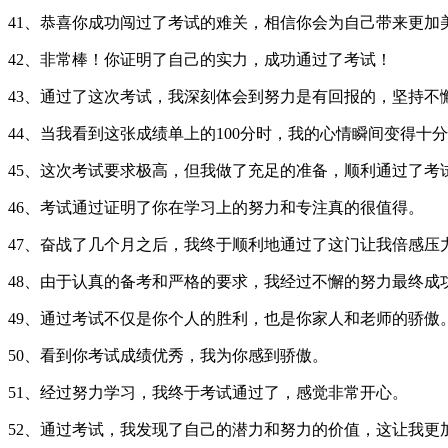
41、恭喜你成功闯过了考试的难关，相信你会为自己带来更加美好的
42、非常棒！你证明了自己的实力，成功通过了考试！
43、通过了这次考试，我深刻体会到努力是有回报的，坚持不
44、当我看到这张成绩单上的100分时，我的心情瞬间变得十
45、这次考试要求极高，但我做了充足的准备，顺利通过了考
46、考试通过证明了你在学习上的努力和专注真的很值得。
47、奋战了几个月之后，我终于顺利地通过了这门让我倍感压
48、由于认真的备考和严格的要求，我经过不懈的努力最终成
49、通过考试不仅是你个人的胜利，也是你家人和老师的骄傲
50、看到你考试成绩优秀，我为你感到骄傲。
51、经过努力学习，我终于考试通过了，感觉非常开心。
52、通过考试，我发现了自己的潜力和努力的价值，这让我更