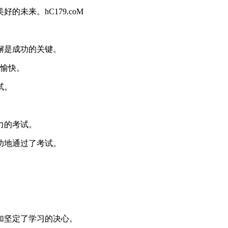
未来。hC179.coM
懈是成功的关键。
分愉快。
试。
力的考试。
功地通过了考试。
。
加坚定了学习的决心。