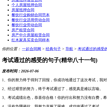
个人房屋抵押合同
房屋抵押合同
餐饮行业购销合同范本
餐饮行业适用劳动合同
餐饮行业劳动合同
房产租赁合同
房产中介房屋租赁合同
红木家具买卖合同样本
你的位置：
一起合同网
>
经典句子
>
导航
>
考试通过的感受
考试通过的感受的句子(精华八十一句)
发布时间：2026-07-06
1、你的努力终于得到了回报，你成功地通过了这次考试，我
2、经过艰苦的努力，终于考试通过了，感觉真是难以言喻。
3、考试成绩出色，恭喜你合格！你的付出和努力没有白费，
4、没有负隅顽抗，我努力克服了困难，成功地通过了考试。