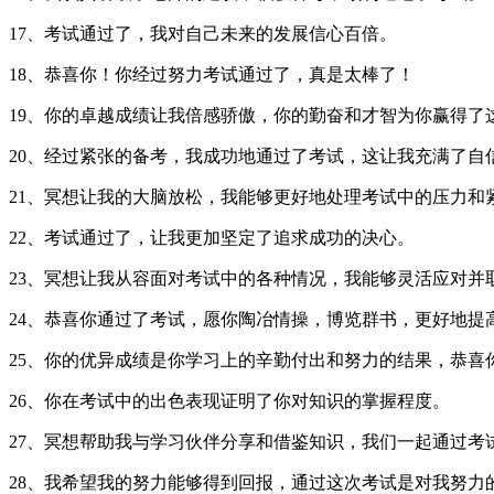
17、考试通过了，我对自己未来的发展信心百倍。
18、恭喜你！你经过努力考试通过了，真是太棒了！
19、你的卓越成绩让我倍感骄傲，你的勤奋和才智为你赢得了
20、经过紧张的备考，我成功地通过了考试，这让我充满了自
21、冥想让我的大脑放松，我能够更好地处理考试中的压力和
22、考试通过了，让我更加坚定了追求成功的决心。
23、冥想让我从容面对考试中的各种情况，我能够灵活应对并
24、恭喜你通过了考试，愿你陶冶情操，博览群书，更好地提
25、你的优异成绩是你学习上的辛勤付出和努力的结果，恭喜
26、你在考试中的出色表现证明了你对知识的掌握程度。
27、冥想帮助我与学习伙伴分享和借鉴知识，我们一起通过考
28、我希望我的努力能够得到回报，通过这次考试是对我努力