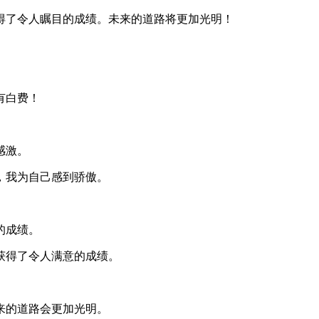
得了令人瞩目的成绩。未来的道路将更加光明！
。
有白费！
感激。
，我为自己感到骄傲。
的成绩。
获得了令人满意的成绩。
来的道路会更加光明。