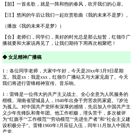
【韶】一首名歌，就是一阵和煦的春风，吹开我们的心扉。
【汪】悠闲的午后让我们一起欣赏歌曲《我的未来不是梦》。
（播放《我的未来不是梦》）
【合】老师们，同学们，美好的时光总是那么短暂，红领巾广
播就要和大家说再见了，让我们期待下周再次相聚吧！
◆ 女足精神广播稿
1：各位同学老师，大家中午好，今天是20xx年3月9日星期
五。我是xx：我是xxx，红领巾广播站又与大家见面了。今天
我们将进行雷锋精神宣传。音乐响。
1：雷锋是一位伟大的共产主义战士、全心全意为人民服务的
楷模。湖南省望城县人，1940年出身于穷苦农民家庭。7岁沦
为孤儿。对中国共产党怀有深厚的感情，先后加入中国共产主
义少年先锋队和青年团。他工作积极，埋头苦干，多次被评
为“红旗手”“工作模范”“劳动模范”“先进生产者”和“社会主义建
设积极分子”。雷锋1960年1月应征入伍，同年11月加入中国共
产党。