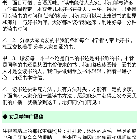
书，面目可憎，言语无味。”读书能使人充实。我们学校许多
同学每周都带一本或者几本好书在身边，中午、课后，只要是
可以读书的时间和点滴的机会，我们就可以马上走进书的世界
和海洋，与好书为伴。大家都应该行动起来，利用好每一分种
的读书时间。
乙：2、分享大家喜爱的书我们各班每个同学都可带上好书，
相互交换着看,分享大家喜爱的书。
甲：3、珍爱每一本书不论是自己的书还是图书角的书，不管
是同学的书还是从图书馆借来的书，我们都应该爱惜，爱书的
人才是会读书的人。我们要做到拿放书本轻轻，翻看书籍小
心，归还书本守信。
乙：读书还要讲究方法，只有方法对头，才能有一定的收获。
下面向小大家介绍一些读书方法，愿您能从中获得启发今天我
们的广播，就播放到这里，老师同学们再见！
◆ 女足精神广播稿
注视着墙上的那张雷锋照片：娃娃脸，浓浓的眉毛，半咧的嘴
巴和月牙般弯弯的眼睛……整张照片都因他的笑而变得明媚起