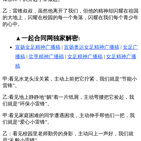
乙：雷锋叔叔，虽然他离开了我们，但他的精神却闪耀在祖国
的大地上，闪耀在校园的每一个角落，闪耀在我们每个青少年
的心中。
▲一起合同网独家解密:
宣扬女足精神广播稿
|
宣扬奥运女足精神广播稿
|
女足广
播稿
|
盐垦精神广播稿
|
女足精神广播稿
|
女足精神广播
稿
甲:看见水龙头没关紧，主动上前把它拧紧，我们就是“节能小
雷锋”。
乙:看见地上静静地“躺”着一片纸屑，主动弯腰把它捡起，我
们就是“环保小雷锋”。
甲:看见家庭困难的同学遭遇困境，主动伸手帮他们一把，我
们就是“爱心小雷锋”。
乙：看见校园里老师勤劳的身影，主动问上一声好，我们就
是“礼貌小雷锋”。