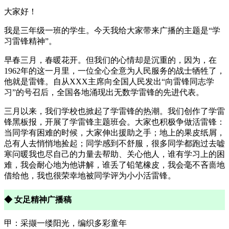
大家好！
我是三年级一班的学生。今天我给大家带来广播的主题是“学
习雷锋精神”。
早春三月，春暖花开。但我们的心情却是沉重的，因为，在
1962年的这一月里，一位全心全意为人民服务的战士牺牲了，
他就是雷锋。自从XXX主席向全国人民发出“向雷锋同志学
习”的号召后，全国各地涌现出无数学雷锋的先进代表。
三月以来，我们学校也掀起了学雷锋的热潮。我们创作了学雷
锋黑板报，开展了学雷锋主题班会。大家也积极争做活雷锋：
当同学有困难的时候，大家伸出援助之手；地上的果皮纸屑，
总有人去悄悄地捡起；同学感到不舒服，很多同学都跑过去嘘
寒问暖我也尽自己的力量去帮助、关心他人，谁有学习上的困
难，我会耐心地为他讲解，谁丢了铅笔橡皮，我会毫不吝啬地
借给他，我也很荣幸地被同学评为小小活雷锋。
◆ 女足精神广播稿
甲：采撷一缕阳光，编织多彩童年