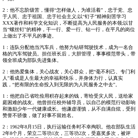
2：他不忘阶级苦，懂得“怎样做人，为谁活着”，忠于党、忠
于人民、忠于祖国、忠于社会主义;以“钉子”精神刻苦学习
XXX著作和科学文化知识，不断提高为人民服务的本领;以甘
当“螺丝钉”的精神，干一行、爱一行、钻一行，在平凡的岗位
上做出了不平凡的事迹。
1：连队分配他当汽车兵，他努力钻研驾驶技术，成为一名合
格的汽车驾驶员。担任班长后，大胆管理，事事模范带头，带
领全班成为部队先进集体。
2：他热爱集体，关心战友，关心群众，把“毫不利己、专门利
人”看成是人生最大的幸福和快乐，并身体力行，认真实
践，“把有限的生命投入到无限的为人民服务之中去”。
1：他把自己省吃俭用积存起来的钱，寄给受灾人民，送给家
庭困难的战友。他曾担任校外辅导员，以自己的模范行动影响
和激励少年一代健康成长。他谦虚谨慎，从不自满自炫，受到
赞誉不骄傲，做了好事不留姓名。
2：1962年8月15日，执行运输任务时不幸殉职。他在部队生活
2年8个月，荣立二等功1次，三等功2次，受嘉奖多次，被评