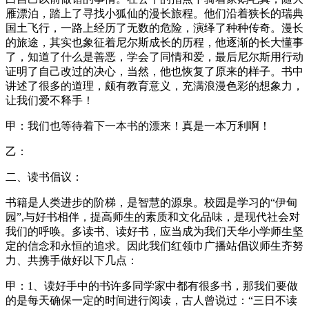
雁漂泊，踏上了寻找小狐仙的漫长旅程。他们沿着狭长的瑞典
国土飞行，一路上经历了无数的危险，演绎了种种传奇。漫长
的旅途，其实也象征着尼尔斯成长的历程，他逐渐的长大懂事
了，知道了什么是善恶，学会了同情和爱，最后尼尔斯用行动
证明了自己改过的决心，当然，他也恢复了原来的样子。书中
讲述了很多的道理，颇有教育意义，充满浪漫色彩的想象力，
让我们爱不释手！
甲：我们也等待着下一本书的漂来！真是一本万利啊！
乙：
二、读书倡议：
书籍是人类进步的阶梯，是智慧的源泉。校园是学习的“伊甸
园”,与好书相伴，提高师生的素质和文化品味，是现代社会对
我们的呼唤。多读书、读好书，应当成为我们天华小学师生坚
定的信念和永恒的追求。因此我们红领巾广播站倡议师生齐努
力、共携手做好以下几点：
甲：1、读好手中的书许多同学家中都有很多书，那我们要做
的是每天确保一定的时间进行阅读，古人曾说过：“三日不读