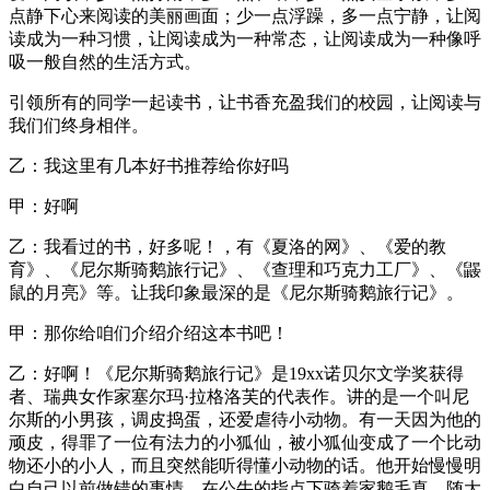
点静下心来阅读的美丽画面；少一点浮躁，多一点宁静，让阅
读成为一种习惯，让阅读成为一种常态，让阅读成为一种像呼
吸一般自然的生活方式。
引领所有的同学一起读书，让书香充盈我们的校园，让阅读与
我们们终身相伴。
乙：我这里有几本好书推荐给你好吗
甲：好啊
乙：我看过的书，好多呢！，有《夏洛的网》、《爱的教
育》、《尼尔斯骑鹅旅行记》、《查理和巧克力工厂》、《鼹
鼠的月亮》等。让我印象最深的是《尼尔斯骑鹅旅行记》。
甲：那你给咱们介绍介绍这本书吧！
乙：好啊！《尼尔斯骑鹅旅行记》是19xx诺贝尔文学奖获得
者、瑞典女作家塞尔玛·拉格洛芙的代表作。讲的是一个叫尼
尔斯的小男孩，调皮捣蛋，还爱虐待小动物。有一天因为他的
顽皮，得罪了一位有法力的小狐仙，被小狐仙变成了一个比动
物还小的小人，而且突然能听得懂小动物的话。他开始慢慢明
白自己以前做错的事情。在公牛的指点下骑着家鹅毛真，随大