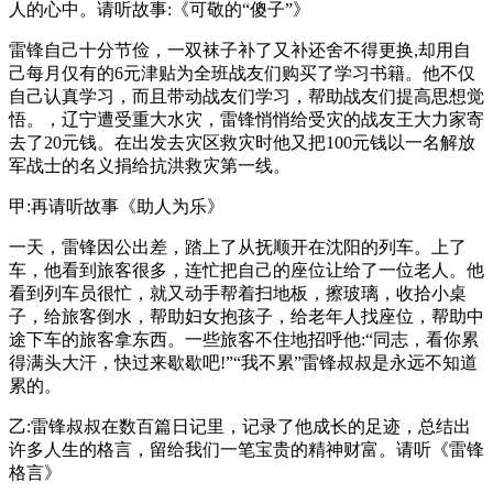
人的心中。请听故事:《可敬的“傻子”》
雷锋自己十分节俭，一双袜子补了又补还舍不得更换,却用自
己每月仅有的6元津贴为全班战友们购买了学习书籍。他不仅
自己认真学习，而且带动战友们学习，帮助战友们提高思想觉
悟。，辽宁遭受重大水灾，雷锋悄悄给受灾的战友王大力家寄
去了20元钱。在出发去灾区救灾时他又把100元钱以一名解放
军战士的名义捐给抗洪救灾第一线。
甲:再请听故事《助人为乐》
一天，雷锋因公出差，踏上了从抚顺开在沈阳的列车。上了
车，他看到旅客很多，连忙把自己的座位让给了一位老人。他
看到列车员很忙，就又动手帮着扫地板，擦玻璃，收拾小桌
子，给旅客倒水，帮助妇女抱孩子，给老年人找座位，帮助中
途下车的旅客拿东西。一些旅客不住地招呼他:“同志，看你累
得满头大汗，快过来歇歇吧!”“我不累”雷锋叔叔是永远不知道
累的。
乙:雷锋叔叔在数百篇日记里，记录了他成长的足迹，总结出
许多人生的格言，留给我们一笔宝贵的精神财富。请听《雷锋
格言》