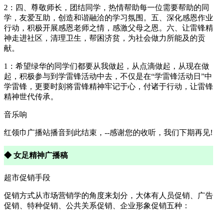
2：四、尊敬师长，团结同学，热情帮助每一位需要帮助的同
学，友爱互助，创造和谐融洽的学习氛围。五、深化感恩作业
行动，积极开展感恩老师之情，感激父母之恩。六、让雷锋精
神走进社区，清理卫生，帮困济贫，为社会做力所能及的贡
献。
1：希望绿华的同学们都要从我做起，从点滴做起，从现在做
起，积极参与到学雷锋活动中去，不仅是在“学雷锋活动日”中
学雷锋，更要时刻将雷锋精神牢记于心，付诸于行动，让雷锋
精神世代传承。
音乐响
红领巾广播站播音到此结束，--感谢您的收听，我们下期再见!
◆ 女足精神广播稿
超市促销手段
促销方式从市场营销学的角度来划分，大体有人员促销、广告
促销、特种促销、公共关系促销、企业形象促销五种：