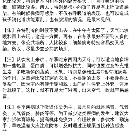
化比较大，特别是室内和室外的温差很大，而且呼吸道的病
毒、细菌比较多。所以，特别是很小的孩子容易有上呼吸道感
染。有的时候像病毒感染，不仅有呼吸道的表现，也可以造成
孩子消化道功能紊乱，也有腹泻的情况。是最常见的。
【朱】在特别冷的时候不要出去，在中午有太阳了，天气比较
暖和再出去玩，这是一方面。再有，在冬季最好不要到人多的
地方去。像公共场所，人比较多，细菌病毒特别容易交叉感
染。所以，尽量少去公共的场所。
【汪】从饮食上来讲，冬季吃东西因为天冷，可以适当地多增
加一些热量、蛋白质，可以增强抵抗力。同时也要注意补充维
生素，多吃新鲜的蔬菜、水果。特别是像维生素C含有抗病毒
的作用。尽量穿比较好穿的衣服，不要穿的太多，不要穿得太
复杂了。因为室内有便于穿和脱，出门的时候套上外套，进屋
时就脱了。这样，就不容易大汗淋漓，出来空气一吹就容易感
冒。
【朱】冬季疾病以呼吸道传染为主，最常见的就是感冒、气管
炎、支气管炎、肺炎等等。为了减少这类疾病的发生，建议大
家加强体育锻炼，提高机体免疫力，合理饮食，多饮水，勤洗
手，早晚温差大应注意防寒，及时通过正规渠道接种流感疫