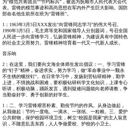
为“模范共青团员”“节约标兵”，被选为抚顺市人民代表大会代
表。雷锋的模范事迹和高尚思想在军内外产生巨大影响。国防
部命名他生前所在班为“雷锋班”。
1：1963年3月5日XXX发出“向雷锋同志学习”的伟大号召。
1990年3月5日，毛主席等党和国家领导人分别题词，号召全国
人民进一步向雷锋学习，弘扬雷锋精神，为建设具有中国特色
的社会主义而努力。雷锋精神培育着一代又一代新人成长。
音乐响
2：在这里，我们要向文海全体师生发出倡议：一、学习雷锋
的“钉子”精神，奋进求实，努力学习，做“革命事业中一颗永
不生锈的螺丝钉”。在日常学习中，发扬刻苦钻研精神，勤学
上进，不惧挑战和困难，要积极钻研科学文化知识，上课专心
听讲，积极动脑，踊跃发言，遇到疑难问题能向老师请教，争
当勤奋好学、勇于创新的好学生。
1：二、学习雷锋艰苦朴素、勤俭节约的作风。从身边做起，
从我做起：节约一度电、一滴水、一张纸、一粒粮。三、爱护
公共财物，保护校园环境卫生，树立“校园是我家”的主人翁意
识，不随意乱丢东西，人人争做爱校、护校的小卫士。