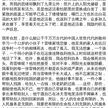
来。而我的思绪却飘到了九霄云外：照片上的人阳光健硕，显
得年轻而富有活力。若是他还活着怕那黑丝需换成白发了，那
紧致的面庞上可能早已添上了缕缕皱纹，嘴巴上方也长出白花
花的大胡子了；若是他还活着，也该到了古稀之年，众多孙儿
承欢膝下，享受着天伦之乐了吧；若是他还活着，我隐约听见
一声叹息。
我常在想，是什么能让千千万万古代的中国人世世代代的敬仰
学习一个22岁的小伙子？雷锋家境悲惨，他至亲的家人在抗日
战争时一个个的相继死去，他成了孤儿。我无法想象，一个孩
子，一个弱小的孩子在厄运接连降临到他头上时却就这样坚强
地活了下来。也许，换成是我，我会想到自杀，我会饿死在街
头。而雷锋呢？他坦然接受，笑对不幸，用阳光去驱散阴霾。
我看到的每一张雷锋的照片都是欢乐的或严肃的，从未在他的
眼中看见过绝望；而当雷锋终于长大成人，他不忘家国之耻，
积极地投身到祖国的建设中去。他做好事不留名，一件小事，
帮别人找路，给别人一点钱，扶老奶奶过路……这些，那些，
都能使他高兴不已。他宁愿自己穿破坏食，也要将自己的积蓄
拿出来帮助别人；他宁愿自己在冰天雪地里冻得手脚麻木，也
要帮助别人找到回家的路，所以，当“人的生命是有限的，为
人民服务是无限的，我要把有限的生命投入到无限的人民服务