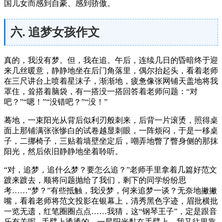
国儿女而感到自豪、感到骄傲。
六. 追梦女孩作文
真的，我没有梦。但，我在追。午后，连续几日的昏暗终于迎
来几丝暖意，静静地坐在后门角落里，偶尔抬起头，看着老师
在三尺讲台上喷着星沫子，渐渐地，疲惫像张网铺天盖地将我
罩住，耸搭着脑袋，有一搭没一搭回答着老师问题：“对
吧？”“嗯！”“没错吧？”“没！”
蓦地，一束阳光从背后似利刃般刺来，后背一片滚烫，照得桌
面上那铺满张张惨白的试卷越显刺眼，一阵烦闷，于是一移桌
子，二挪椅子，三贴着墙壁坐定后，嘲弄地瞥了瞥身侧的那抹
阳光，然后依旧静静地坐着聆听。
“对，追梦，追什么梦？要怎么追？”老师手里拿着几篇好范文
踱来踱去，顺将问题抛给了我们，剩下的同学纷纷思
考……“梦？”有些抵触，我没梦，何来追梦一谈？无奈地撇撇
嘴，看着老师将范文投影在银幕上，清秀黑色字迹，眉批横批
一览无遗，红笔圈圈点点……我猜，这“钢琴王子”，定是跟音
乐有关呢...手臂上烫烫的，一星阳光黏在手臂上，我又往里靠