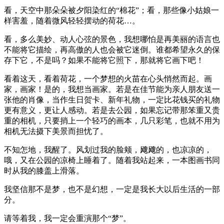
看，天空中那朵朵被夕阳染红的“棉花”；看，那些像小姑娘一
样害羞，随着微风轻轻摆动的荷花…。
看，多么美妙、动人心弦的景色，我想哪怕是再美丽的语言也
不能将它描绘，再高傲的人也会被它迷倒。谁都希望永久的保
存下它，不是吗？如果不能将它照下，那就将它画下吧！
看着这天，看着荷花，一个梦想的火苗在心头悄然而起。画
家，画家！是的，我想当画家。若是在佳节能为亲人朋友送一
张他的肖像，当作生日贺卡、新年礼物，一定比花钱买的礼物
更有意义，更让人感动。若是去公园，如果忘记带那笨重又贵
重的相机，只要捎上一个轻巧的画本，几只彩笔，也就不用为
相机无法摄下美景而担忧了。
不知怎地，我醒了。风划过我的脸颊，飕飕的，也凉凉的，
哦，又在公园的凉椅上睡着了。随着我站起来，一本图画书同
时从我的膝盖上滑落。
我坚信那不是梦，也不是幻想，一定是我长大以后生活的一部
分。
请等着我，我一定会重演那个“梦”。