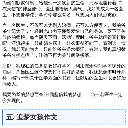
为他们默默付出，给他们一次次新的生命，无私地履行着“白
衣天使”的神圣使命。医生能给病人勇气。我如果成为一名医
生，不想像华佗、李时珍那么有名，只想为人们做点贡献。
当一名医生，不仅可以为别人治病，还可以方便家人。我的爷
爷年纪大了，年轻时光出力不懂得爱惜自己的身体，落下了关
节炎的病根。每当阴天下雨、活动过度时，爷爷就疼得直打哆
嗦，汗流很多，只能躺在床上，什么事都不能干。看到这一情
况，我却无能为力，只能给爷爷送水擦汗。有时，我也真想替
爷爷分担点痛苦，让他不再为关节病受折磨。
所以，我现在的任务是要好好学习，利用课余时间学习课外的
知识，为当医生这个梦想打下良好的基础。我还想像李时珍那
样，编写一部关于医学方面的书籍，让以后的医生可以更好治
病救人。
我要为我的梦想而奋斗!我坚信我的梦想——当一名医生一定
会实现的。
五. 追梦女孩作文