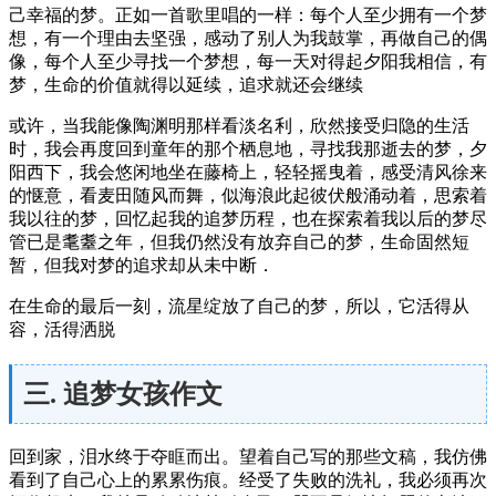
己幸福的梦。正如一首歌里唱的一样：每个人至少拥有一个梦
想，有一个理由去坚强，感动了别人为我鼓掌，再做自己的偶
像，每个人至少寻找一个梦想，每一天对得起夕阳我相信，有
梦，生命的价值就得以延续，追求就还会继续
或许，当我能像陶渊明那样看淡名利，欣然接受归隐的生活
时，我会再度回到童年的那个栖息地，寻找我那逝去的梦，夕
阳西下，我会悠闲地坐在藤椅上，轻轻摇曳着，感受清风徐来
的惬意，看麦田随风而舞，似海浪此起彼伏般涌动着，思索着
我以往的梦，回忆起我的追梦历程，也在探索着我以后的梦尽
管已是耄耋之年，但我仍然没有放弃自己的梦，生命固然短
暂，但我对梦的追求却从未中断．
在生命的最后一刻，流星绽放了自己的梦，所以，它活得从
容，活得洒脱
三. 追梦女孩作文
回到家，泪水终于夺眶而出。望着自己写的那些文稿，我仿佛
看到了自己心上的累累伤痕。经受了失败的洗礼，我必须再次