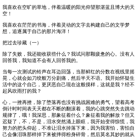
我喜欢在空旷的草地，伴着温暖的阳光仰望那湛蓝且博大的天
空！
我喜欢在茫茫的书海，伴着灵动的文字去构建自己的文学梦
想，追逐属于自己的那片海洋！
把过去珍藏（一）
除了失败，我还能收获些什么？我试问那颗疲惫的心。没有人
回答我，我知道不会有人回答我的。
当每一次测试的铃声在耳边回荡，当那鲜红的分数在视线里摇
晃，心就会如刀绞般万分剧痛，然后半天不语。我开始怀疑生
活中的这个自己，更厌恶自己现在这般摸样，这就是我？经不
起风吹雨打的我？
心，一挫再挫，除了堕落再也没有挑战困难的勇气，望着高考
倒计时时间表天天都在不断的翻滚着，我的心跳突然失去跳动
规律了，哦！我深思，那象征着什么？象征着我的解放？但又
迟疑了，不，不是，泪水突然涌上眼眶，我开始变得惊慌，我
努力的把头仰起，不准让泪水掉落下来，因为我害怕，害怕自
己会像泪珠那样掉下来被摔得粉身碎骨，然后莫名其妙的就从