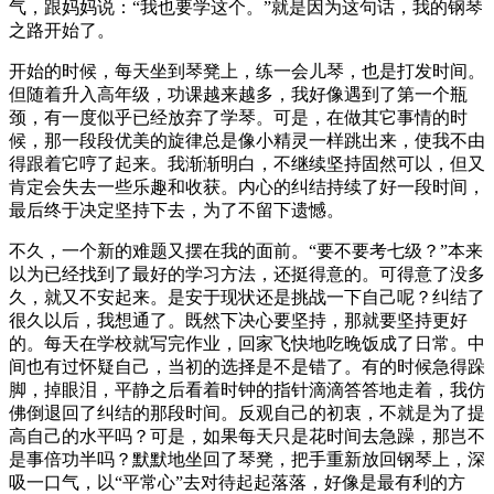
气，跟妈妈说：“我也要学这个。”就是因为这句话，我的钢琴
之路开始了。
开始的时候，每天坐到琴凳上，练一会儿琴，也是打发时间。
但随着升入高年级，功课越来越多，我好像遇到了第一个瓶
颈，有一度似乎已经放弃了学琴。可是，在做其它事情的时
候，那一段段优美的旋律总是像小精灵一样跳出来，使我不由
得跟着它哼了起来。我渐渐明白，不继续坚持固然可以，但又
肯定会失去一些乐趣和收获。内心的纠结持续了好一段时间，
最后终于决定坚持下去，为了不留下遗憾。
不久，一个新的难题又摆在我的面前。“要不要考七级？”本来
以为已经找到了最好的学习方法，还挺得意的。可得意了没多
久，就又不安起来。是安于现状还是挑战一下自己呢？纠结了
很久以后，我想通了。既然下决心要坚持，那就要坚持更好
的。每天在学校就写完作业，回家飞快地吃晚饭成了日常。中
间也有过怀疑自己，当初的选择是不是错了。有的时候急得跺
脚，掉眼泪，平静之后看着时钟的指针滴滴答答地走着，我仿
佛倒退回了纠结的那段时间。反观自己的初衷，不就是为了提
高自己的水平吗？可是，如果每天只是花时间去急躁，那岂不
是事倍功半吗？默默地坐回了琴凳，把手重新放回钢琴上，深
吸一口气，以“平常心”去对待起起落落，好像是最有利的方