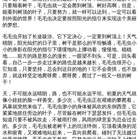
只要顺着树干，毛毛虫就一定会爬到树顶。树好高啊，但是，
能看到树顶的叶子，只要努力，就一样可以达到，一定可以看
到外面的世界！毛毛虫决定要按照阳光的指引来实现这个美丽
的梦想。
毛毛虫开始了长途跋涉。它下定决心，一定要到树顶上！天气
晴朗，阳光灿烂的日子里，树干是那么的平坦畅通，毛毛虫小
小的身影在阳光的指引下缓缓地向上挪动着，慢慢地、稳稳
地……前方的路是那么的漫长，一眼望不到头，可是，回头看
看，自己一步一步走过来的路也是越来越长，毛毛虫很开心，
它知道，只要坚持，总会到达目的地的！它不会畏惧，也不放
弃，就这样坚定地爬呀爬，爬呀爬，爬过了一枝又一枝的树
干！
天，不可能永远晴朗，路，也不可能永远平坦。初夏的天气就
像小娃娃的脸一样善变。多少次，毛毛虫正在艰难的攀爬着，
风暴就突然来临了。毛毛虫渺小的身体被风吹的东倒西歪，它
紧紧地抓住旁边的叶子，尽管躲在树叶下瑟瑟发抖，但毛毛虫
知道只要不被风吹走，不被雨打倒，风雨的肆意妄为总会过去
的。多少次，毛毛虫被老树干上的坑洼绊倒，它顶着满身的泥
水和瘀青，又艰难地站起来，一直向前爬着。碰到了无法越过