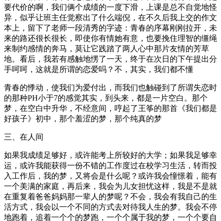
要代价的啊，我们俩个成绩的一度下滑，上课是总不自觉地怪
异，似乎让班主任觉察出了什么端倪，在不久后我上交的作文
本上，留下了老师一段清秀的字迹：青春的序幕刚刚拉开，未
来的路还很长很长，即使你有情她有意，也要挽住理智的缰绳
来制约感情的奔马，莫让它践踏了两人心中那片友情的芳草
地。看后，我若有感触地愣了一天，终于在次日的下午提出分
手呵呵，这就是所谓的恋爱吗？不，其实，我们都不懂
青春的悸动，使我们为爱付出，而我们也触碰到了所谓失恋时
的那种PH小于7的感觉其实，到头来，都是一片空白。那个
梦，在空白中升华，不经意间，哼起了王筝的那首《我们都是
好孩子》初中，那个羞涩的梦，那个纯真的梦
三、在人间
如果我成绩足够好，或许能考上所较好的大学；如果我足够幸
运，或许我能获得一份不错的工作度过在校学习生活，转而投
入工作后，我的梦，又将会是什么呢？或许我会憧憬着，能有
一个美满的家庭，再后来，我会为儿女担忧这样，我是不是就
在重复着爸爸妈妈那一辈人的梦呢？不会，我会有我自己的生
活方式，我会以一个不同的方式去对待我人生的梦。我会不停
地跑着，追着一个个的梦跑，一个个属于我的梦，一个个要自