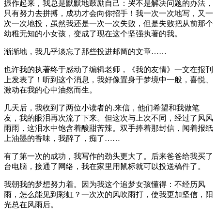
振作起来，我总是默默地鼓励自己：哭不是解决问题的办法，
只有努力去拼搏，成功才会向你招手！我一次一次地写，又一
次一次地投，虽然我还是一次一次失败，但是失败把从前那个
幼稚无知的小女孩，变成了现在这个坚强执著的我。
渐渐地，我几乎淡忘了那些投进邮筒的文章……
也许我的执著终于感动了编辑老师，《我的友情》一文在报刊
上发表了！听到这个消息，我好像置身于梦境中一般，喜悦、
激动在我的心中油然而生。
几天后，我收到了两位小读者的.来信，他们希望和我做笔
友，我的眼泪再次流了下来。但这次与上次不同，经过了风风
雨雨，这泪水中饱含着酸甜苦辣。双手捧着那封信，闻着报纸
上油墨的香味，我醉了，痴了……
有了第一次的成功，我写作的劲头更大了。后来爸爸给我买了
台电脑，接通了网络，我在家里用鼠标就可以投送稿件了。
我朝我的梦想努力着。因为我这个追梦女孩懂得：不经历风
雨，怎么能见到彩虹？一次次的风吹雨打，使我更加坚信，阳
光总在风雨后。