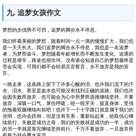
九. 追梦女孩作文
梦想的步伐势不可挡，追梦的脚步永不停息。
我们怀着美丽的梦想，随着时间一点一滴的慢慢扩大，我们也
是一天天长大。我们追梦的脚步永不停息，我也是一名追梦
者，为梦而奋斗。梦想随着年龄增长而不断发生变化。追逐的
过程是艰辛，路途也很坎坷。没有谁会知道自己的梦想最终是
否会实现，可我们都不会轻易言弃誓言，永不放弃是我的宣
言。
一路走来，这条路上留下了许多心酸的泪。也许我们流下的汗
水、泪水、甚至是血水也可能没有找到正确的道路。我们也许
会因失败而放弃，也可能会为心中所梦而选择继续坚持。不要
放弃，深吸一口气，屏住呼吸，咬一咬牙关，挺直身体，坚强
的拖着双腿继续向前吧！也许下一个十字路口就是属于我们的
光明，也许会跌倒，但是没有关系，重新站起来，拾取信心继
续前行。失败是成功之母，我们的失败就是成功的一半，成功
的另一半就是靠完继续坚持前行。千万不要放弃，一旦放弃所
有努力就会覆水东流。