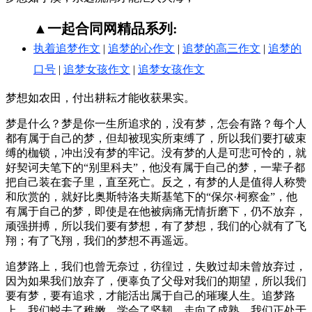
▲一起合同网精品系列:
执着追梦作文
|
追梦的心作文
|
追梦的高三作文
|
追梦的
口号
|
追梦女孩作文
|
追梦女孩作文
梦想如农田，付出耕耘才能收获果实。
梦是什么？梦是你一生所追求的，没有梦，怎会有路？每个人
都有属于自己的梦，但却被现实所束缚了，所以我们要打破束
缚的枷锁，冲出没有梦的牢记。没有梦的人是可悲可怜的，就
好契诃夫笔下的“别里科夫”，他没有属于自己的梦，一辈子都
把自己装在套子里，直至死亡。反之，有梦的人是值得人称赞
和欣赏的，就好比奥斯特洛夫斯基笔下的“保尔·柯察金”，他
有属于自己的梦，即使是在他被病痛无情折磨下，仍不放弃，
顽强拼搏，所以我们要有梦想，有了梦想，我们的心就有了飞
翔；有了飞翔，我们的梦想不再遥远。
追梦路上，我们也曾无奈过，彷徨过，失败过却未曾放弃过，
因为如果我们放弃了，便辜负了父母对我们的期望，所以我们
要有梦，要有追求，才能活出属于自己的璀璨人生。追梦路
上，我们蜕去了稚嫩，学会了坚韧，走向了成熟。我们正处于