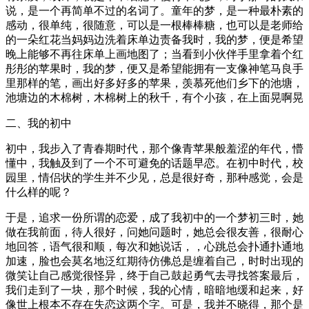
说，是一个再简单不过的名词了。童年的梦，是一种最朴素的
感动，很单纯，很随意，可以是一根棒棒糖，也可以是老师给
的一朵红花当妈妈边洗着床单边责备我时，我的梦，便是希望
晚上能够不再往床单上画地图了；当看到小伙伴手里拿着个红
彤彤的苹果时，我的梦，便又是希望能拥有一支像神笔马良手
里那样的笔，画出好多好多的苹果，羡慕死他们乡下的池塘，
池塘边的木棉树，木棉树上的秋千，有个小孩，在上面晃啊晃
二、我的初中
初中，我步入了青春期时代，那个像青苹果般羞涩的年代，懵
懂中，我触及到了一个不可避免的话题早恋。在初中时代，校
园里，情侣状的学生并不少见，总是很好奇，那种感觉，会是
什么样的呢？
于是，追求一份所谓的恋爱，成了我初中的一个梦初三时，她
做在我前面，待人很好，问她问题时，她总会很友善，很耐心
地回答，语气很和顺，每次和她说话，，心跳总会扑通扑通地
加速，脸也会莫名地泛红期待仿佛总是缠着自己，时时出现的
微笑让自己感觉很怪异，终于自己鼓起勇气去寻找答案最后，
我们走到了一块，那个时候，我的心情，暗暗地缓和起来，好
像世上根本不存在失恋这两个字。可是，我并不晓得，那个是