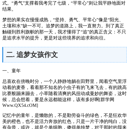
式。“勇气”支撑着我考完了七级，“平常心”则让我平静地面对
结果。
梦想的果实在慢慢成熟，“坚持、勇气、平常心”像是“阳光、
土壤和水”缺一不可。追梦的道路上，我一直努力。到了真正
触碰到胜利旗帜的那一天，我才懂得了“追”的真正含义：不只
是追求水平的提升，更是对这些境界的追求和向往。
二. 追梦女孩作文
一、童年
总喜欢在傍晚时分，一个人静静地躺在田野里，闻着空气里浮
动着的麦香，看着那不知名的小虫子有的飞来飞去，有的跳高
比赛般蹦来蹦去，小草随着清爽的风扭动成曼妙的舞姿，这时
候，总会想着，要是永远都能这样，该有多好啊[群学网
Www.QX54.cOM]
记忆中的童年，是懒散的，不是勤劳奋斗的绿色，不是狂欢华
美的橙色，也不是活力奔放的红色，只是一片干净的纯白，没
有杂质，或许，就是个单细胞，傻得单纯梦，对于那时的我来