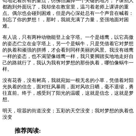
苟地记着所有的重点，仿佛怕漏掉一个关键的地方；下课别人
都跑到外面玩了，我却坐在教室里，温习着老师上课讲的重
点。偶尔也会碰到困难，但是内心深处总有一个声音在喊着：
别忘了你的梦想！，那时，我就充满了力量，坚强地面对困
难。
有人说，只有两种动物能登上金字塔。一个是雄鹰，以它高傲
的姿态伫立在金字塔上，另一个是蜗牛，只是凭借着它对梦想
的执着和顽强的拼搏，才会看到同样美丽的风景。我没有雄鹰
一样的姿态，也不渴望像雄鹰一样，我只要脚踏实地地走好自
己的路就行了，我认为我有对梦想的那份执着，哪怕像蜗牛一
样。
没有花香，没有树高，我就宛如一根无名的小草，凭借着对阳
光执着的信念，面对狂风暴雨，面对风吹日晒，毫不退缩，勇
往直前。终于，感受到了阳光的温暖，这就是信念，这就是梦
想。
明天，喧嚣的街道没变；五彩的天空没变；我对梦想的执着也
没变
推荐阅读: