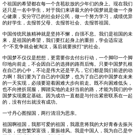
个祖国的希望都在每一个含苞欲放的少年们的身上。现在我们
还只是一名中学生，对于我们来讲最大的中国梦就是做一个身
心健康，安分守己的社会好公民，做一个努力学习，成绩优异
的好学生，去报答父母、去报答社会、去报答祖国。
中国传统民族精神就是坚持不懈，自强不息。我们是祖国的未
来，是祖国的希望，我们要扛起身上的重担，学会适应这
个“不竞争就会被淘汰，落后就要挨打”的社会。
中国梦不仅仅是想想，更需要你去付出行动，一个脚印一个脚
印地向前走，不会因自己的选择的路而后悔。只要中国梦扎根
在自己的心中，不论是伟大还是平凡，它们都是我们前进的动
力啊！我们要为了自己的中国梦，也为了自己的中国梦在未来
的一天实现，必须要迎着困难大步向前走。既不向困难低头，
也不向挫折屈服，脚踏实地的走好当前的路，才能为我们的中
国梦实现奠定基础。因为成功一直都是与付出紧密联系在一起
的，没有付出就没有成功。
一寸丹心图报国，两行清泪为思亲。
祖国啊祖国，我那可爱的祖国，我愿意将我的大好青春去振兴
民族，使您繁荣富强，重振雄风。我是中国人，我为自己是中