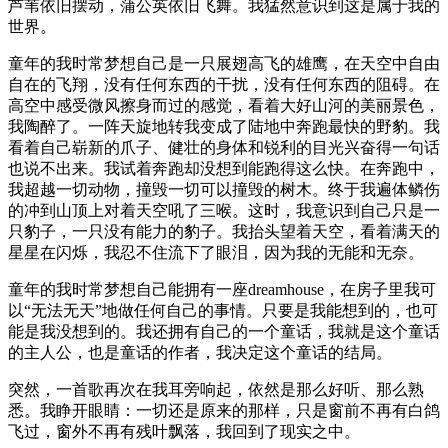
芦苇依旧摆动，蒲公英依旧飞舞。我猛然意识到这是属于我的
世界。
童年的我时常梦想自己是一只展翅高飞的雄鹰，在天空中自由
自在的飞翔，没有任何东西的干扰，没有任何东西的阻碍。在
高空中感受微风擦身而过的感觉，看着大好山河的美丽景色，
我陶醉了。一阵天旋地转我变成了陆地中奔跑最快的野豹。我
看着自己崭新的爪子、健壮的身体和锐利的目光兴奋得一句话
也说不出来。我试着奔跑却没想到能跑得这么快。在奔跑中，
我超越一切动物，撞毁一切可以撞毁的树木。终于我遍体鳞伤
的冲到山顶上对着天空吼了三喉。这时，我意识到自己只是一
只豹子，一只没有能力的豹子。我抬头望着天空，看着满天的
星星在闪烁，我忍不住流下了眼泪，因为我的无能和无奈。
童年的我时常梦想自己能拥有一座dreamhouse，在房子里我可
以“无法无天”地做任何自己的事情。只要是我能想到的，也可
能是我没想到的。我还拥有自己的一个童话，我就是这个童话
的主人公，也是童话的作者，我决定这个童话的结局。
突然，一首歌再次在我耳旁响起，依然是那么好听、那么熟
悉。我睁开眼睛：一切还是原来的那样，只是窗前不再有白鸽
飞过，窗外不再有残叶飘落，我回到了现实之中。