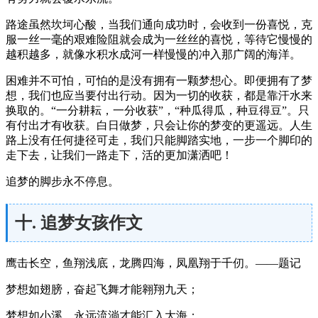
路途虽然坎坷心酸，当我们通向成功时，会收到一份喜悦，克
服一丝一毫的艰难险阻就会成为一丝丝的喜悦，等待它慢慢的
越积越多，就像水积水成河一样慢慢的冲入那广阔的海洋。
困难并不可怕，可怕的是没有拥有一颗梦想心。即便拥有了梦
想，我们也应当要付出行动。因为一切的收获，都是靠汗水来
换取的。“一分耕耘，一分收获”，“种瓜得瓜，种豆得豆”。只
有付出才有收获。白日做梦，只会让你的梦变的更遥远。人生
路上没有任何捷径可走，我们只能脚踏实地，一步一个脚印的
走下去，让我们一路走下，活的更加潇洒吧！
追梦的脚步永不停息。
十. 追梦女孩作文
鹰击长空，鱼翔浅底，龙腾四海，凤凰翔于千仞。——题记
梦想如翅膀，奋起飞舞才能翱翔九天；
梦想如小溪，永远流淌才能汇入大海；