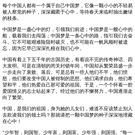
每个中国人都有一个属于自己中国梦，它像一颗小小的不轻易
被人察觉的种子，深深藏匿于心中，等待春天来临时抽出嫩绿
的枝条。
中国梦是一盏心中的灯，引领我们前进；中国梦是一艘心中的
船，载着我们去闯荡；中国梦是一条心中的路，指引我们去奋
斗。它不可能艰难险阻时破灭，也不可能在一帆风顺时被遗
忘，因为它早已深深扎根在我们心中。
中国有着上下五千年的古国历史，有着说不完的传奇神话、四
大发明。可是在清朝的闭关封锁年间，中国却从繁荣昌盛一步
一步走向了衰败、落后。可是总有一些人他们不平，他们愤
怒，他们要改变中国人被钳制的思想。他们渴求自由，他们希
望和平，他们热爱自己那可爱的祖国。于是，一个个怀着一腔
爱国情义的志士站起来了。经过他们的不懈努力，中国逐渐走
向了繁荣。
中国，是我们的祖国，身为她的儿女们，难道不应该禁止别人
去欺凌我们的领土吗？那就请把一颗中国梦的种子深深地埋藏
在心中！
“少年智，则国智。少年富，则国富。少年强，则国强。”每一