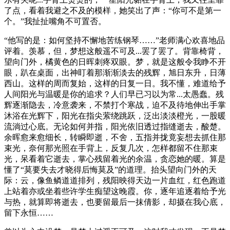
了点，看着我避之不及的模样，她笑出了声：“你可不是第一
个。”我扯扯嘴角不可置否。
“他写的是：如何坚持不懈地苦练钢琴……”老师满心欢喜地品
评着。羡慕，但，梦想这般遥不可及...罢了罢了。背靠椅背，
望向门外，橘黄色的日晖刺疼双眼。梦，就是这般令我睁不开
眼，趴在桌面，出神盯着那渐渐淡去的残辉，旭日东升，日薄
西山。这样的周而复始，这样的日复一日。我不懂，难道给予
人间阳光与温暖是你的追求？人们早已习以为常...太愚蠢。残
辉逐渐隐去，冷意袭来，不禁打个寒战，迫不及待地伸出手掌
沐浴在光辉下，阳光在指尖萦绕跳跃，泛出淡淡橙光，一股暖
流淌过心底。无论如何并指，阳光依旧透过指缝逝去，酸楚。
余晖愈来愈细长，转瞬即逝，不舍，五指并拢竟妄想去抓住那
束光，奈何那光照在手背上，反复几次，怎样都留不住那束
光，呆看着它逝去，掌心残留着光的余温，贪恋她的暖。算是
懂了“莫要失去才晓得后悔莫及”的道理。抬头望向门外的天
际：云，像鱼鳞道道排列，残阳映得天边一片血红，红色跑道
上站着亦或坐着些许学生痴望这晚霞。你，逐年追逐着给予光
与热，就算即将逝去，也要留最后一抹倩影，却摄在我心底，
留下永恒……