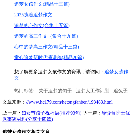
追梦女孩作文(精品十三篇)
2025执着追梦作文
追梦的心作文(合集十五篇)
追梦的高三作文（集合十九篇）
心中的梦高三作文(精品十三篇)
童心追梦新时代演讲稿(精品20篇)
想了解更多追梦女孩作文的资讯，请访问：
追梦女孩作
文
热门标签:
关于追梦的句子
追梦人工作计划
追兔子
作文
追高中作文
中国梦足球梦作文
新时代追梦人
文章来源：
//www.hc179.com/hetongfanben/193483.html
演讲稿
上一篇：
妇女节孩子祝福语(推荐93句)
下一篇：
导诊台护士优
秀事迹材料(分享十四篇)
追梦女孩作文相关文章