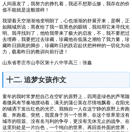
人间蒸发了，我努力的挣扎着，我还不想那么惨，我存在的价
值不能就是这般摸样！
我望着天空渐渐地变明朗了，心也渐渐的舒展开来，是啊，正
如顾城所说：黑夜给了我一双黑色的眼睛，我却用它来寻找光
明。我寻找到了，他给我带来了极大的启发，不，我不要把过
去埋葬，我要把过去珍藏，珍藏他在低落之潮给了我力量，珍
藏昨日踉跄的脚步，珍藏昨日的跌宕起伏把种种的一切化为动
力，载着昨日的教训向前行进！
山东省枣庄市山亭区第十八中学高三：张鑫
十二. 追梦女孩作文
童年的我时常梦想自己在空旷的原野上，四周是绿色的芦苇随
着微风有节奏地摆动着，满天的蒲公英在尽情地飘着，在阳光
的铺洒下发出红色的光芒。我独自一人在这宁静的原野上奔跑
着、奔跑着。突然，我置身于另一个世界。在这个世界里没有
城市的喧嚣、没有名与利的争夺，更没有无休无止的战争。在
这里到处是一片白色，一个纯白的世界。再回首外面的世界，