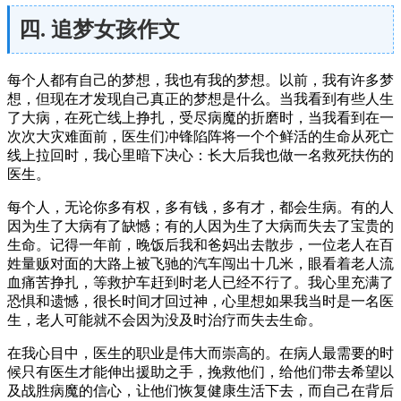
四. 追梦女孩作文
每个人都有自己的梦想，我也有我的梦想。以前，我有许多梦
想，但现在才发现自己真正的梦想是什么。当我看到有些人生
了大病，在死亡线上挣扎，受尽病魔的折磨时，当我看到在一
次次大灾难面前，医生们冲锋陷阵将一个个鲜活的生命从死亡
线上拉回时，我心里暗下决心：长大后我也做一名救死扶伤的
医生。
每个人，无论你多有权，多有钱，多有才，都会生病。有的人
因为生了大病有了缺憾；有的人因为生了大病而失去了宝贵的
生命。记得一年前，晚饭后我和爸妈出去散步，一位老人在百
姓量贩对面的大路上被飞驰的汽车闯出十几米，眼看着老人流
血痛苦挣扎，等救护车赶到时老人已经不行了。我心里充满了
恐惧和遗憾，很长时间才回过神，心里想如果我当时是一名医
生，老人可能就不会因为没及时治疗而失去生命。
在我心目中，医生的职业是伟大而崇高的。在病人最需要的时
候只有医生才能伸出援助之手，挽救他们，给他们带去希望以
及战胜病魔的信心，让他们恢复健康生活下去，而自己在背后