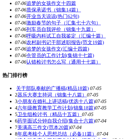
07-06
追梦的女孩作文十四篇
07-06
质保承诺书（锦集14篇）
07-06
开业当天说说(热门62句)
07-06
激励春节的句子（汇集七十六句）
07-06
列车员自我评价（锦集十九篇）
07-06
呼吸内科试工自我鉴定（汇编十篇）
07-06
农村副书记干部述职报告(范文19篇)
07-06
追梦的女孩作文(汇编十四篇)
07-06
仓管员的工作计划(集锦十七篇)
07-06
认错检讨书怎么写（通用十七篇）
热门排行榜
关于部队奉献的广播稿(精品18篇)
07-05
2
器乐大赛主持词（锦集十八篇）
07-05
3
小朋友在婚礼上讲话稿(优选十八篇)
07-05
4
六年级教育教学工作计划(锦集18篇)
07-05
5
卫生组检讨书（精品十五篇）
07-05
6
药学面试分钟自我介绍(集合十六篇)
07-04
7
美满高三作文(范本20篇)
07-04
8
年底考核个人思想总结（必备11篇）
07-04