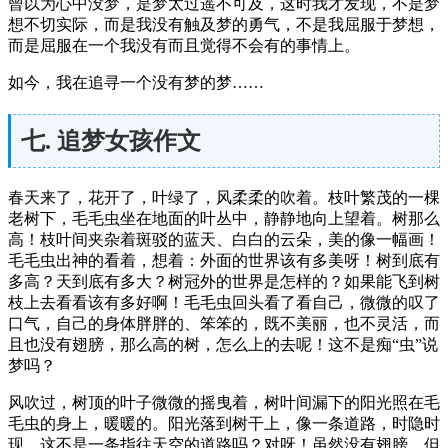
曾以为心中没梦，是梦太过遥不可及，这时我才发现，不是梦
想不切实际，而是我没有触及梦的勇气，不是我屈服于梦想，
而是屈服在一个我没有而且觉得不会有的事情上。
如今，我在追寻一个没有梦的梦……
七. 追梦女孩作文
春天来了，花开了，叶绿了，风柔柔的吹着。枝叶繁茂的一棵
老树下，毛毛虫坐在地面的叶丛中，静静地向上望着。树那么
高！枝叶间夹杂着斑驳的蓝天、白白的云朵，美的像一幅画！
毛毛虫出神的看着，想着：外面的世界该有多美呀！树到底有
多高？天到底有多大？树冠外的世界是怎样的？如果能飞到树
枝上去看看该有多好啊！毛毛虫回头看了看自己，微微的叹了
口气，自己的身体胖胖的、笨笨的，既不美丽，也不灵活，而
且也没有翅膀，那么高的树，怎么上的去呢！这不是痴“虫”说
梦吗？
风吹过，树顶的叶子微微的摇曳着，树叶间漏下的阳光照在毛
毛虫的身上，暖暖的。阳光落到树干上，像一条道路，时隐时
现，这不是一条指往天空的道路吗？对呀！虽然没有翅膀，但